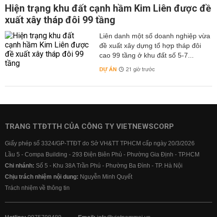
Hiện trạng khu đất cạnh hầm Kim Liên được đề
xuất xây tháp đôi 99 tầng
Liên danh một số doanh nghiệp vừa
đề xuất xây dựng tổ hợp tháp đôi
cao 99 tầng ở khu đất số 5-7...
DỰ ÁN
21 giờ trước
TRANG TTĐTTH CỦA CÔNG TY VIETNEWSCORP
Giấy phép số 3324/GP-TTĐT do Sở VH&TT TPHCM cấp ngày 20/3/2026
Lầu 5 - Compa Building - 293 Điện Biên Phủ - Phường Gia Định - TP.HCM
Chi nhánh:
Số 5 - Khu 38A Trần Phú - Phường Ba Đình - TP. Hà Nội
Chịu trách nhiệm nội dung:
Nguyễn Minh Quyết
Trách nhiệm về thông tin