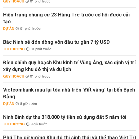
QUY HOẠCH
01 phút trước
Hiện trạng chung cư 23 Hàng Tre trước cơ hội được cải
tạo
DỰ ÁN
01 phút trước
Bắc Ninh sẽ đón dòng vốn đầu tư gần 7 tỷ USD
THỊ TRƯỜNG
01 phút trước
Điều chỉnh quy hoạch Khu kinh tế Vũng Áng, xác định vị trí
xây dựng khu đô thị và du lịch
QUY HOẠCH
01 phút trước
Vietcombank mua lại tòa nhà trên 'đất vàng' tại bến Bạch
Đằng
DỰ ÁN
8 giờ trước
Ninh Bình dự thu 318.000 tỷ tiền sử dụng đất 5 năm tới
THỊ TRƯỜNG
9 giờ trước
Phú Thọ gỡ vướng Khu đô thị sinh thái và thể thao Việt Trì