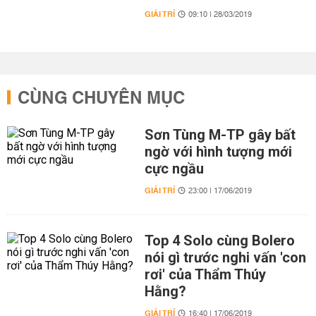
GIẢI TRÍ
09:10 | 28/03/2019
CÙNG CHUYÊN MỤC
Sơn Tùng M-TP gây bất
ngờ với hình tượng mới
cực ngầu
GIẢI TRÍ
23:00 | 17/06/2019
Top 4 Solo cùng Bolero
nói gì trước nghi vấn 'con
rơi' của Thẩm Thúy
Hằng?
GIẢI TRÍ
16:40 | 17/06/2019