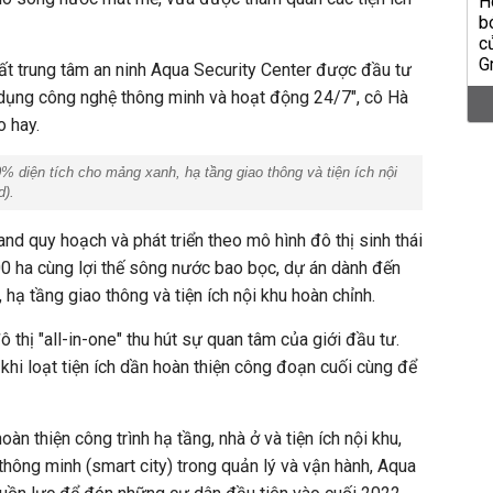
nhất trung tâm an ninh Aqua Security Center được đầu tư
 dụng công nghệ thông minh và hoạt động 24/7", cô Hà
o hay.
% diện tích cho mảng xanh, hạ tầng giao thông và tiện ích nội
d).
nd quy hoạch và phát triển theo mô hình đô thị sinh thái
0 ha cùng lợi thế sông nước bao bọc, dự án dành đến
hạ tầng giao thông và tiện ích nội khu hoàn chỉnh.
ô thị "all-in-one" thu hút sự quan tâm của giới đầu tư.
khi loạt tiện ích dần hoàn thiện công đoạn cuối cùng để
àn thiện công trình hạ tầng, nhà ở và tiện ích nội khu,
hông minh (smart city) trong quản lý và vận hành, Aqua