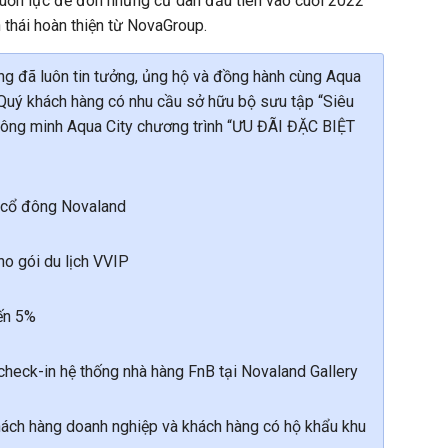
guồn lực để đón những cư dân đầu tiên vào cuối 2022
 thái hoàn thiện từ NovaGroup.
àng đã luôn tin tưởng, ủng hộ và đồng hành cùng Aqua
c Quý khách hàng có nhu cầu sở hữu bộ sưu tập “Siêu
 thông minh Aqua City chương trình “ƯU ĐÃI ĐẶC BIỆT
o cổ đông Novaland
cho gói du lịch VVIP
ến 5%
check-in hệ thống nhà hàng FnB tại Novaland Gallery
hách hàng doanh nghiệp và khách hàng có hộ khẩu khu