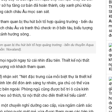
Cơ sở hạ tầng cơ bản đã hoàn thành, cây xanh phủ khắp
ong cách châu Âu mọc san sát.
 tham quan bị thu hút bởi tổ hợp quảng trường - bến du
h châu Âu và tranh thủ check-in ở bến tàu, biểu tượng
cảnh hướng sông...
am quan bị thu hút bởi tổ hợp quảng trường - bến du thuyền Aqua
uồn:
Novaland
).
ọi người ngay từ cái nhìn đầu tiên. Thiết kế nội thất
tượng với khách tham quan.
nhận xét: "Nét đặc trưng của mỗi biệt thự là thiết kế
nh lớn để đón ánh sáng tự nhiên, gia chủ có thể vừa
 bên ngoài. Phòng ngủ cũng được bố trí ô cửa kính
eo sở thích, từ nội thất cho đến thiết kế tiểu cảnh".
g một chuyến nghỉ dưỡng cao cấp, vừa ngắm cảnh sắc
gió sông nước mát mẻ, vừa được tham quan các tiện ích