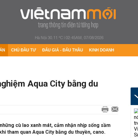
Hà Nội 30.11 °C
|
02:45AM, 07/08/2026
ÁN
CHỦ ĐẦU TƯ
ĐẤU GIÁ - ĐẤU THẦU
KINH DOANH
 nghiệm Aqua City bằng du
 những cù lao xanh mát, cảm nhận nhịp sống sầm
 khi tham quan Aqua City bằng du thuyền, cano.