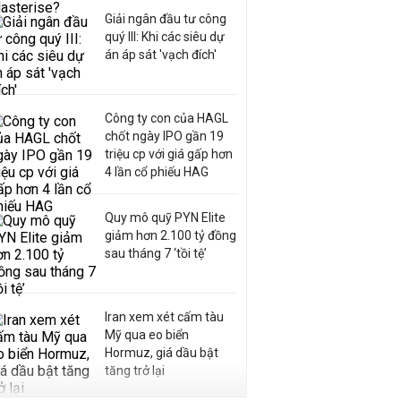
Giải ngân đầu tư công
quý III: Khi các siêu dự
án áp sát 'vạch đích'
Công ty con của HAGL
chốt ngày IPO gần 19
triệu cp với giá gấp hơn
4 lần cổ phiếu HAG
Quy mô quỹ PYN Elite
giảm hơn 2.100 tỷ đồng
sau tháng 7 ‘tồi tệ’
Iran xem xét cấm tàu
Mỹ qua eo biển
Hormuz, giá dầu bật
tăng trở lại