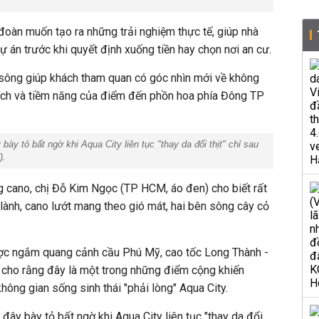
đoàn muốn tạo ra những trải nghiệm thực tế, giúp nhà
ự án trước khi quyết định xuống tiền hay chọn nơi an cư.
ông giúp khách tham quan có góc nhìn mới về không
ện ích và tiềm năng của điểm đến phồn hoa phía Đông TP
bày tỏ bất ngờ khi Aqua City liên tục "thay da đổi thịt" chỉ sau
).
g cano, chị Đỗ Kim Ngọc (TP HCM, áo đen) cho biết rất
 lành, cano lướt mang theo gió mát, hai bên sông cây cỏ
được ngắm quang cảnh cầu Phú Mỹ, cao tốc Long Thành -
và cho rằng đây là một trong những điểm cộng khiến
hông gian sống sinh thái "phải lòng" Aqua City.
đây bày tỏ bất ngờ khi Aqua City liên tục "thay da đổi