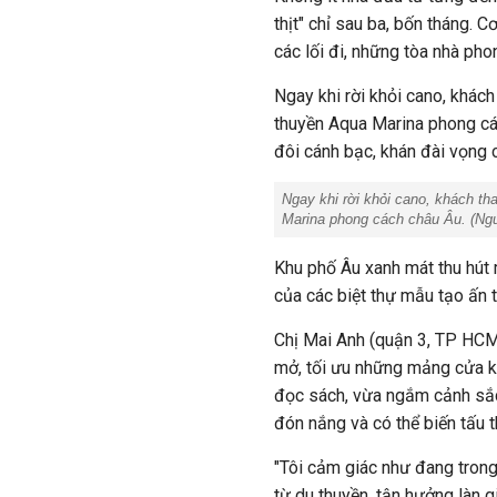
thịt" chỉ sau ba, bốn tháng. 
các lối đi, những tòa nhà ph
Ngay khi rời khỏi cano, khách
thuyền Aqua Marina phong các
đôi cánh bạc, khán đài vọng 
Ngay khi rời khỏi cano, khách th
Marina phong cách châu Âu. (Ng
Khu phố Âu xanh mát thu hút m
của các biệt thự mẫu tạo ấn 
Chị Mai Anh (quận 3, TP HCM) 
mở, tối ưu những mảng cửa kí
đọc sách, vừa ngắm cảnh sắc
đón nắng và có thể biến tấu th
"Tôi cảm giác như đang tron
từ du thuyền, tận hưởng làn 