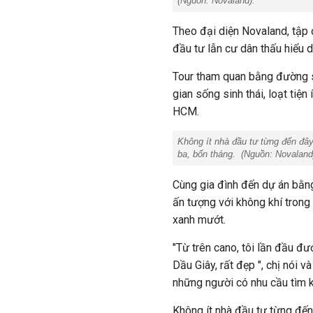
(Nguồn: Novaland).
Theo đại diện Novaland, tập 
đầu tư lẫn cư dân thấu hiểu d
Tour tham quan bằng đường s
gian sống sinh thái, loạt ti
HCM.
Không ít nhà đầu tư từng đến đây 
ba, bốn tháng.
(Nguồn:
Novaland
Cùng gia đình đến dự án bằn
ấn tượng với không khí trong
xanh mướt.
"Từ trên cano, tôi lần đầu 
Dầu Giây, rất đẹp ", chị nói 
những người có nhu cầu tìm k
Không ít nhà đầu tư từng đến 