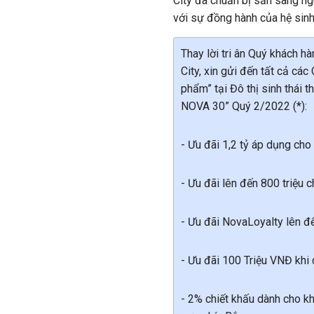
City đã chuẩn bị sẵn sàng n
với sự đồng hành của hệ sinh
Thay lời tri ân Quý khách h
City, xin gửi đến tất cả cá
phẩm” tại Đô thị sinh thái
NOVA 30” Quý 2/2022 (*):
- Ưu đãi 1,2 tỷ áp dụng ch
- Ưu đãi lên đến 800 triệu 
- Ưu đãi NovaLoyalty lên đ
- Ưu đãi 100 Triệu VNĐ khi 
- 2% chiết khấu dành cho k