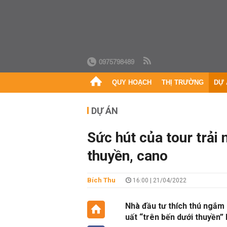
0975798489
QUY HOẠCH
THỊ TRƯỜNG
DỰ 
DỰ ÁN
Sức hút của tour trải
thuyền, cano
Bích Thu
16:00 | 21/04/2022
Nhà đầu tư thích thú ngắm
uất “trên bến dưới thuyền”