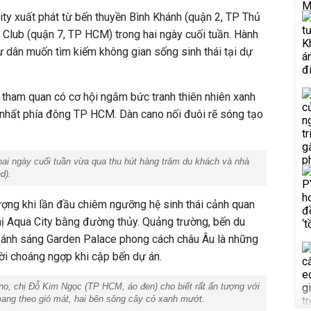
ity xuất phát từ bến thuyền Bình Khánh (quận 2, TP Thủ
Club (quận 7, TP HCM) trong hai ngày cuối tuần. Hành
 dân muốn tìm kiếm không gian sống sinh thái tại dự
 tham quan có cơ hội ngắm bức tranh thiên nhiên xanh
hất phía đông TP HCM. Dàn cano nối đuôi rẽ sóng tạo
hai ngày cuối tuần vừa qua thu hút hàng trăm du khách và nhà
d).
ượng khi lần đầu chiêm ngưỡng hệ sinh thái cảnh quan
hị Aqua City bằng đường thủy. Quảng trường, bến du
ự ánh sáng Garden Palace phong cách châu Âu là những
ời choáng ngợp khi cập bến dự án.
no, chị Đỗ Kim Ngọc (TP HCM, áo đen) cho biết rất ấn tượng với
mang theo gió mát, hai bên sông cây cỏ xanh mướt.