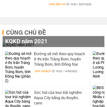
CHỦ ĐẦU TƯ
19:00 | 30/07/2025
CÙNG CHỦ ĐỀ
KQKD năm 2021
Đường sẽ mở theo quy hoạch
ở thị trấn Trảng Bom, huyện
Trảng Bom, tỉnh Đồng Nai
(phần 2)
QUY HOẠCH
18:02 | 14/09/2022
Sức hút của tour trải nghiệm
Aqua City bằng du thuyền,
cano