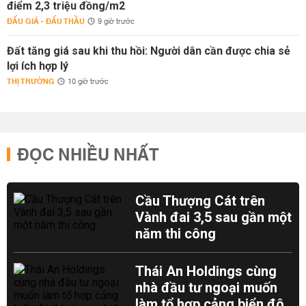
điểm 2,3 triệu đồng/m2
ĐẤU GIÁ - ĐẤU THẦU
9 giờ trước
Đất tăng giá sau khi thu hồi: Người dân cần được chia sẻ
lợi ích hợp lý
THỊ TRƯỜNG
10 giờ trước
ĐỌC NHIỀU NHẤT
Cầu Thượng Cát trên
Vành đai 3,5 sau gần một
năm thi công
Thái An Holdings cùng
nhà đầu tư ngoại muốn
làm tổ hợp cảng biển đô