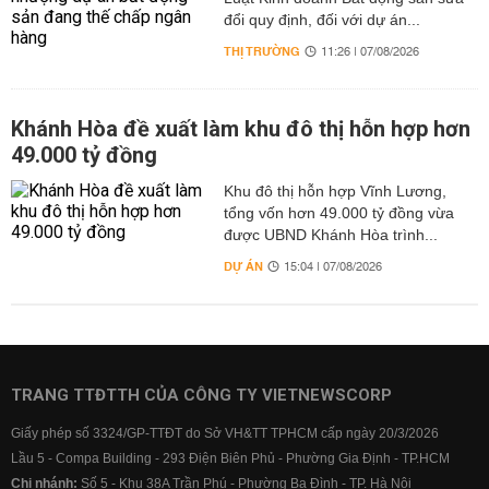
đổi quy định, đối với dự án...
THỊ TRƯỜNG
11:26 | 07/08/2026
Khánh Hòa đề xuất làm khu đô thị hỗn hợp hơn
49.000 tỷ đồng
Khu đô thị hỗn hợp Vĩnh Lương,
tổng vốn hơn 49.000 tỷ đồng vừa
được UBND Khánh Hòa trình...
DỰ ÁN
15:04 | 07/08/2026
TRANG TTĐTTH CỦA CÔNG TY VIETNEWSCORP
Giấy phép số 3324/GP-TTĐT do Sở VH&TT TPHCM cấp ngày 20/3/2026
Lầu 5 - Compa Building - 293 Điện Biên Phủ - Phường Gia Định - TP.HCM
Chi nhánh:
Số 5 - Khu 38A Trần Phú - Phường Ba Đình - TP. Hà Nội