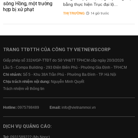
bằng thực hiện Trục đại lộ...
THỊ TRƯỜNG
14 giờ trước
TRANG TTĐTTH CỦA CÔNG TY VIETNEWSCORP
Giấy phép số 3324/GP-TTĐT do Sở VH&TT TPHCM cấp ngày 20/3/2026
Lầu 5 - Compa Building - 293 Điện Biên Phủ - Phường Gia Định - TP.HCM
Chi nhánh:
Số 5 - Khu 38A Trần Phú - Phường Ba Đình - TP. Hà Nội
Chịu trách nhiệm nội dung:
Nguyễn Minh Quyết
Trách nhiệm về thông tin
Hotline:
0975798489
Email:
info@vietnammoi.vn
DỊCH VỤ QUẢNG CÁO:
Tel:
0931589222 (Ms Ngọc)