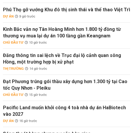
Phú Thọ gỡ vướng Khu đô thị sinh thái và thể thao Việt Trì
DỰ ÁN
9 giờ trước
Kinh Bắc vẫn nợ Tân Hoàng Minh hơn 1.800 tỷ đồng từ
thương vụ mua lại dự án 100 tầng gần Keangnam
CHỦ ĐẦU TƯ
10 giờ trước
Đăng thông tin sai lệch về Trục đại lộ cảnh quan sông
Hồng, một trường hợp bị xử phạt
THỊ TRƯỜNG
14 giờ trước
Đạt Phương trúng gói thầu xây dựng hơn 1.300 tỷ tại Cao
tốc Quy Nhơn - Pleiku
CHỦ ĐẦU TƯ
15 giờ trước
Pacific Land muốn khởi công 4 toà nhà dự án HaBiotech
vào 2027
DỰ ÁN
16 giờ trước