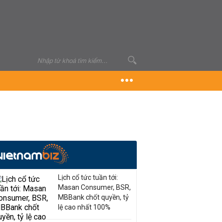
Lịch cổ tức tuần tới:
Masan Consumer, BSR,
MBBank chốt quyền, tỷ
lệ cao nhất 100%