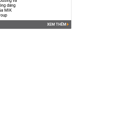
gian đi học lại
ĐÔ THỊ
20:22 | 27/02/2020
XEM THÊM