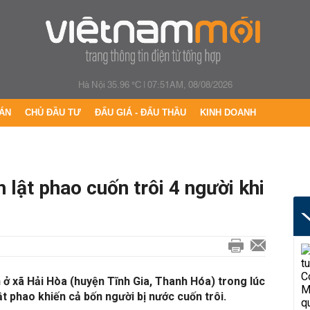
Hà Nội 35.96 °C
|
07:51AM, 08/08/2026
ÁN
CHỦ ĐẦU TƯ
ĐẤU GIÁ - ĐẤU THẦU
KINH DOANH
lật phao cuốn trôi 4 người khi
ở xã Hải Hòa (huyện Tĩnh Gia, Thanh Hóa) trong lúc
ật phao khiến cả bốn người bị nước cuốn trôi.