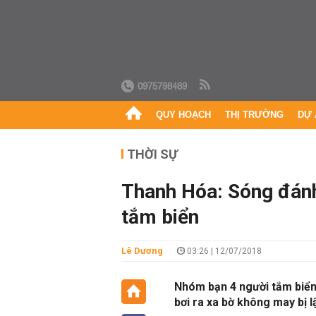
0975798489
QUY HOẠCH
THỊ TRƯỜNG
DỰ 
THỜI SỰ
Thanh Hóa: Sóng đánh 
tắm biển
Lê Dương
03:26 | 12/07/2018
Nhóm bạn 4 người tắm biển 
bơi ra xa bờ không may bị l