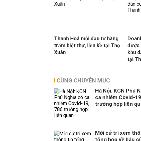
Thanh Hoá mời đầu tư hàng
Doanh
trăm biệt thự, liền kề tại Thọ
được 
Xuân
khu d
tại T
CÙNG CHUYÊN MỤC
Hà Nội: KCN Phú N
ca nhiễm Covid-19
trường hợp liên q
Mời cử tri xem thô
tổng hợp về bầu cử