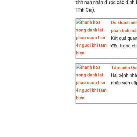
tính nạn nhân được xác định
Tĩnh Gia).
Du khách nổi
phân tích m
Kết quả quan
đều trong ch
Tắm biển Qua
Hai bệnh nhân
nhập viện cấ