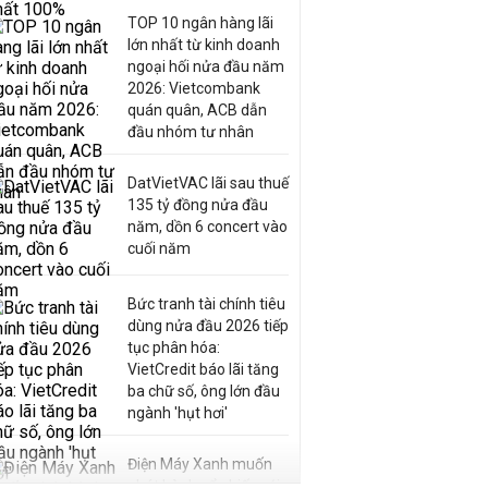
TOP 10 ngân hàng lãi
lớn nhất từ kinh doanh
ngoại hối nửa đầu năm
2026: Vietcombank
quán quân, ACB dẫn
đầu nhóm tư nhân
DatVietVAC lãi sau thuế
135 tỷ đồng nửa đầu
năm, dồn 6 concert vào
cuối năm
Bức tranh tài chính tiêu
dùng nửa đầu 2026 tiếp
tục phân hóa:
VietCredit báo lãi tăng
ba chữ số, ông lớn đầu
ngành 'hụt hơi'
Điện Máy Xanh muốn
phát hành cổ phiếu với