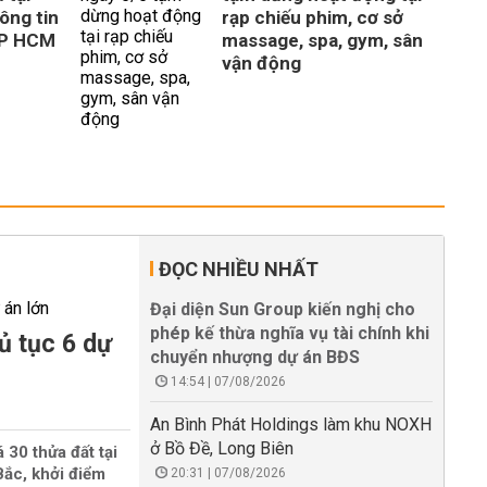
ông tin
rạp chiếu phim, cơ sở
TP HCM
massage, spa, gym, sân
vận động
ĐỌC NHIỀU NHẤT
Đại diện Sun Group kiến nghị cho
phép kế thừa nghĩa vụ tài chính khi
ủ tục 6 dự
chuyển nhượng dự án BĐS
14:54 | 07/08/2026
An Bình Phát Holdings làm khu NOXH
ở Bồ Đề, Long Biên
 30 thửa đất tại
ắc, khởi điểm
20:31 | 07/08/2026