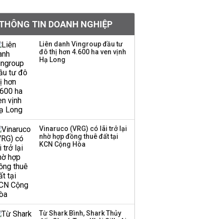
tỷ lệ 1:1 để tăng thanh
khoản
THÔNG TIN DOANH NGHIỆP
Sau nhịp điều chỉnh
Liên danh Vingroup đầu tư
đô thị hơn 4.600 ha ven vịnh
mạnh, CTCK nhìn thấy
Hạ Long
cơ hội ở nhóm cổ phiếu
nào?
Một thương hiệu thời
trang Việt đóng cửa
sau 5 năm hoạt động,
thanh lý toàn bộ cửa
Vinaruco (VRG) có lãi trở lại
nhờ hợp đồng thuê đất tại
hàng
KCN Cộng Hòa
Sau tháng 7 bán ròng
hơn 12.000 tỷ đồng,
khối ngoại đảo chiều
gom hơn 2.000 tỷ đồng
Từ Shark Bình, Shark Thủy
Công ty 100 tỷ của