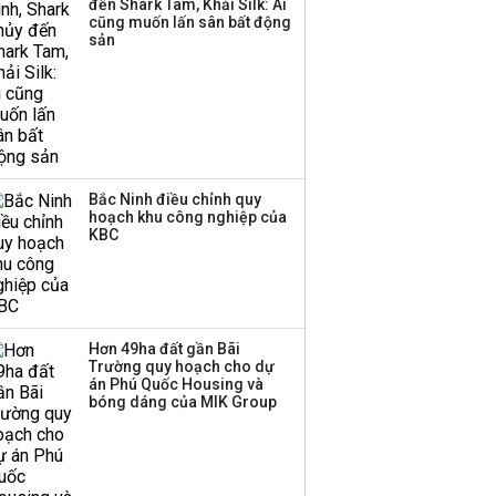
đến Shark Tam, Khải Silk: Ai
Huấn Hoa Hồng bỗng
cũng muốn lấn sân bất động
dưng ‘biến mất’, một
sản
công ty khác đã giải thể
Bắc Ninh điều chỉnh quy
hoạch khu công nghiệp của
KBC
Bún dưa hấu, bánh tráng
thanh long xuất khẩu
Hơn 49ha đất gần Bãi
TIÊU DÙNG
07:34 | 28/02/2020
Trường quy hoạch cho dự
án Phú Quốc Housing và
bóng dáng của MIK Group
Bộ GD&ĐT chỉ đề nghị, chờ
các địa phương quyết thời