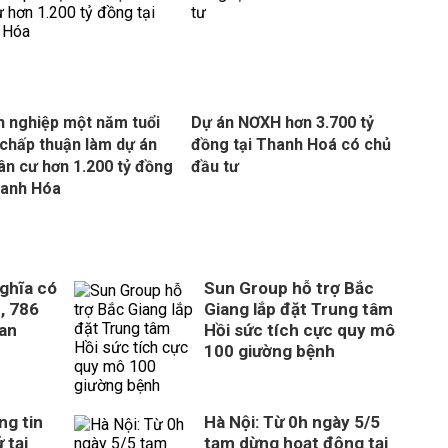
 nghiệp một năm tuổi
Dự án NƠXH hơn 3.700 tỷ
chấp thuận làm dự án
đồng tại Thanh Hoá có chủ
ân cư hơn 1.200 tỷ đồng
đầu tư
hanh Hóa
ghĩa có
Sun Group hỗ trợ Bắc
, 786
Giang lắp đặt Trung tâm
uan
Hồi sức tích cực quy mô
100 giường bệnh
ng tin
Hà Nội: Từ 0h ngày 5/5
 tại
tạm dừng hoạt động tại