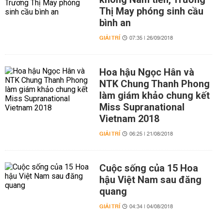
Thị May phóng sinh cầu
bình an
GIẢI TRÍ
07:35 | 26/09/2018
Hoa hậu Ngọc Hân và
NTK Chung Thanh Phong
làm giám khảo chung kết
Miss Supranational
Vietnam 2018
GIẢI TRÍ
06:25 | 21/08/2018
Cuộc sống của 15 Hoa
hậu Việt Nam sau đăng
quang
GIẢI TRÍ
04:34 | 04/08/2018