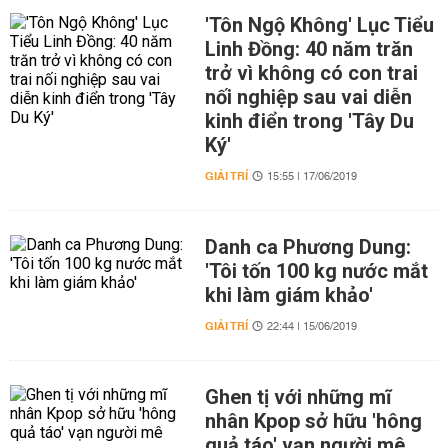
'Tôn Ngộ Không' Lục Tiểu
Linh Đồng: 40 năm trăn
trở vì không có con trai
nối nghiệp sau vai diễn
kinh điển trong 'Tây Du
Ký'
GIẢI TRÍ
15:55 | 17/06/2019
Danh ca Phương Dung:
'Tôi tốn 100 kg nước mắt
khi làm giám khảo'
GIẢI TRÍ
22:44 | 15/06/2019
Ghen tị với những mĩ
nhân Kpop sở hữu 'hông
quả táo' vạn người mê