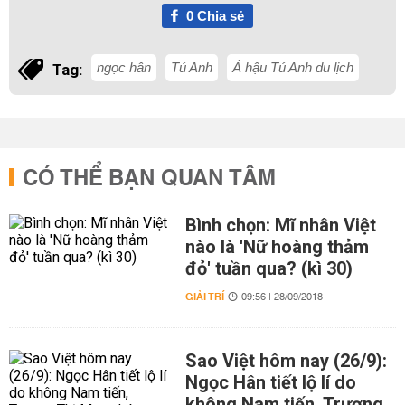
0
Chia sẻ
ngọc hân
Tú Anh
Á hậu Tú Anh du lịch
Tag:
CÓ THỂ BẠN QUAN TÂM
Bình chọn: Mĩ nhân Việt
nào là 'Nữ hoàng thảm
đỏ' tuần qua? (kì 30)
GIẢI TRÍ
09:56 | 28/09/2018
Sao Việt hôm nay (26/9):
Ngọc Hân tiết lộ lí do
không Nam tiến, Trương