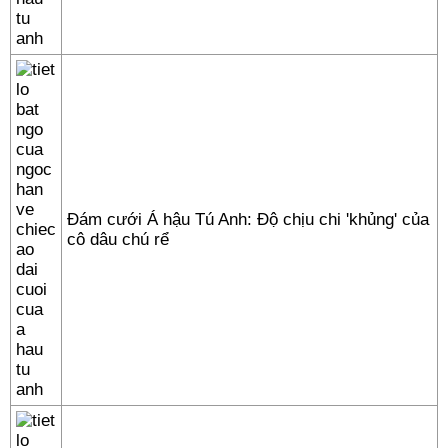
Đám cưới Á hậu Tú Anh: Độ chịu chi 'khủng' của
cô dâu chú rể