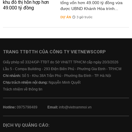
tổng vốn hơn 49.000 tỷ đồng vừa
được UBND Khánh Hòa trình...
DỰ ÁN
3 giờ trước
TRANG TTĐTTH CỦA CÔNG TY VIETNEWSCORP
Giấy phép số 3324/GP-TTĐT do Sở VH&TT TPHCM cấp ngày 20/3/2026
Lầu 5 - Compa Building - 293 Điện Biên Phủ - Phường Gia Định - TP.HCM
Chi nhánh:
Số 5 - Khu 38A Trần Phú - Phường Ba Đình - TP. Hà Nội
Chịu trách nhiệm nội dung:
Nguyễn Minh Quyết
Trách nhiệm về thông tin
Hotline:
0975798489
Email:
info@vietnammoi.vn
DỊCH VỤ QUẢNG CÁO: