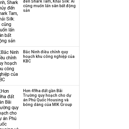
đến Shark Tam, Khải Silk: Ai
hơn 3.600 tỷ, lãi suất
cũng muốn lấn sân bất động
trả lên tới 10%/năm
sản
Bắc Ninh điều chỉnh quy
hoạch khu công nghiệp của
KBC
Hơn 49ha đất gần Bãi
Trường quy hoạch cho dự
án Phú Quốc Housing và
bóng dáng của MIK Group