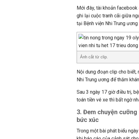
Mới đây, tài khoản facebook c
ghi lại cuộc tranh cãi giữa n
tại Bệnh viện Nhi Trung ươn
Ảnh cắt từ clip.
Nội dung đoạn clip cho biết,
Nhi Trung ương để thăm khám 
Sau 3 ngày 17 giờ điều trị, b
toán tiền vé xe thì bất ngờ n
3. Đem chuyện cưỡng h
bức xúc
Trong một bài phát biểu ngày
khi báo cáo của cảnh sát cho