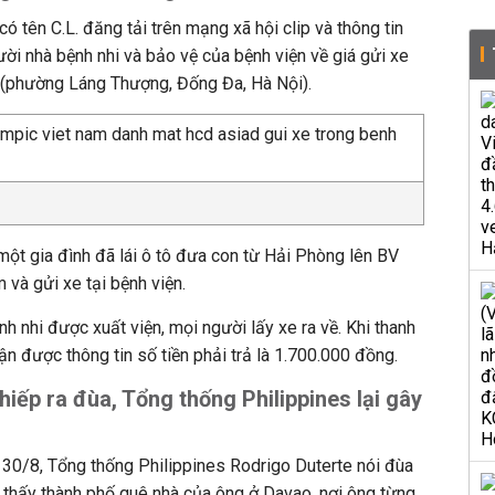
ó tên C.L. đăng tải trên mạng xã hội clip và thông tin
gười nhà bệnh nhi và bảo vệ của bệnh viện về giá gửi xe
g (phường Láng Thượng, Đống Đa, Hà Nội).
 một gia đình đã lái ô tô đưa con từ Hải Phòng lên BV
và gửi xe tại bệnh viện.
ệnh nhi được xuất viện, mọi người lấy xe ra về. Khi thanh
hận được thông tin số tiền phải trả là 1.700.000 đồng.
iếp ra đùa, Tổng thống Philippines lại gây
 30/8, Tổng thống Philippines Rodrigo Duterte nói đùa
 thấy thành phố quê nhà của ông ở Davao, nơi ông từng