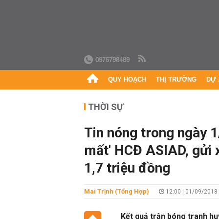
0975798489
QUY HOẠCH
THỊ TRƯỜNG
DỰ 
THỜI SỰ
Tin nóng trong ngày 
mất' HCĐ ASIAD, gửi x
1,7 triệu đồng
Mai Trịnh (Tổng Hợp)
12:00 | 01/09/2018
Kết quả trận bóng tranh hu