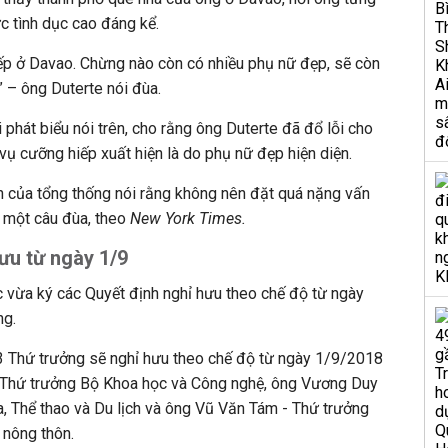
ực tình dục cao đáng kể.
ếp ở Davao. Chừng nào còn có nhiều phụ nữ đẹp, sẽ còn
 – ông Duterte nói đùa.
 phát biểu nói trên, cho rằng ông Duterte đã đổ lỗi cho
vụ cưỡng hiếp xuất hiện là do phụ nữ đẹp hiện diện.
n của tổng thống nói rằng không nên đặt quá nặng vấn
à một câu đùa, theo
New York Times.
hưu từ ngày 1/9
vừa ký các Quyết định nghỉ hưu theo chế độ từ ngày
ng.
 3 Thứ trưởng sẽ nghỉ hưu theo chế độ từ ngày 1/9/2018
 Thứ trưởng Bộ Khoa học và Công nghệ, ông Vương Duy
, Thể thao và Du lịch và ông Vũ Văn Tám - Thứ trưởng
 nông thôn.