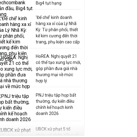
Big4 tụt hạng
'Đế chế’ kinh doanh
hàng xa xỉ của Lý Nhã
Kỳ: Từ phân phối, thiết
kế kim cương đến thời
trang, phụ kiện cao cấp
HoREA: Nghị quyết 21
có thể tạo xung lực mới,
góp phần đưa giá nhà
thương mại về mức
hợp lý
PNJ triệu tập họp bất
thường, dự kiến điều
chỉnh kế hoạch kinh
doanh 2026
UBCK xử phạt 5 tổ
chức, cá nhân, tổng số