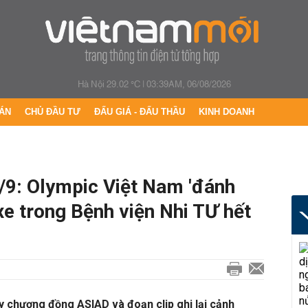
Hà Nội 29.02 °C
|
03:39AM, 06/08/2026
ÁN
CHỦ ĐẦU TƯ
ĐẤU GIÁ - ĐẤU THẦU
KINH DOANH
1/9: Olympic Việt Nam 'đánh
e trong Bệnh viện Nhi TƯ hết
y chương đồng ASIAD và đoạn clip ghi lại cảnh