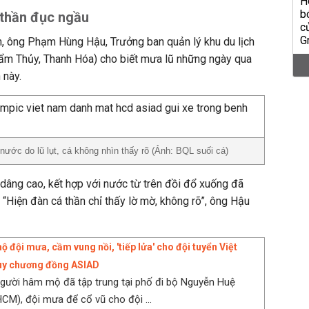
á thần đục ngầu
vn, ông Phạm Hùng Hậu, Trưởng ban quản lý khu du lịch
ẩm Thủy, Thanh Hóa) cho biết mưa lũ những ngày qua
 này.
ước do lũ lụt, cá không nhìn thấy rõ (Ảnh: BQL suối cá)
dâng cao, kết hợp với nước từ trên đồi đổ xuống đã
 “Hiện đàn cá thần chỉ thấy lờ mờ, không rõ”, ông Hậu
 đội mưa, cầm vung nồi, 'tiếp lửa' cho đội tuyển Việt
uy chương đồng ASIAD
gười hâm mộ đã tập trung tại phố đi bộ Nguyễn Huệ
HCM), đội mưa để cổ vũ cho đội ...