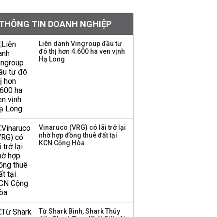
tiền hơn 570 triệu đồng
THÔNG TIN DOANH NGHIỆP
Kinh Bắc dự kiến cho
Liên danh Vingroup đầu tư
thuê tối thiểu 100 ha
đô thị hơn 4.600 ha ven vịnh
Hạ Long
đất công nghiệp trong
nửa cuối năm
Trung Quốc tung đòn
đáp trả, siết xuất khẩu
drone và trừng phạt
doanh nghiệp Mỹ
Vinaruco (VRG) có lãi trở lại
nhờ hợp đồng thuê đất tại
KCN Cộng Hòa
Keppel ký thỏa thuận
bán toàn bộ vốn tại
Empire City, dự kiến thu
về 270 triệu USD
Sacombank phát hành
Từ Shark Bình, Shark Thủy
ba đợt trái phiếu thu về