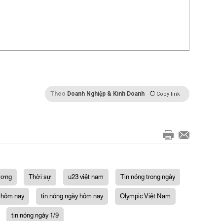
Theo
Doanh Nghiệp & Kinh Doanh
Copy link
ương
Thời sự
u23 việt nam
Tin nóng trong ngày
 hôm nay
tin nóng ngày hôm nay
Olympic Việt Nam
tin nóng ngày 1/9