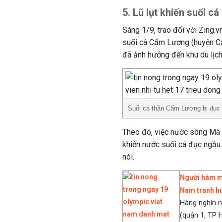
5. Lũ lụt khiến suối c
Sáng 1/9, trao đổi với Zing.
suối cá Cẩm Lương (huyện C
đã ảnh hưởng đến khu du lịch
Suối cá thần Cẩm Lương bị đục n
Theo đó, việc nước sông Mã 
khiến nước suối cá đục ngầu.
nói.
Người hâm mộ
Nam tranh h
Hàng nghìn n
(quận 1, TP 