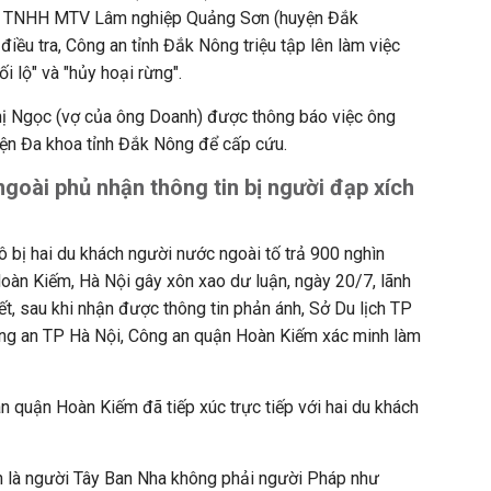
 ty TNHH MTV Lâm nghiệp Quảng Sơn (huyện Đắk
điều tra, Công an tỉnh Đắk Nông triệu tập lên làm việc
ối lộ" và "hủy hoại rừng".
ị Ngọc (vợ của ông Doanh) được thông báo việc ông
ện Đa khoa tỉnh Đắk Nông để cấp cứu.
ngoài phủ nhận thông tin bị người đạp xích
lô bị hai du khách người nước ngoài tố trả 900 nghìn
oàn Kiếm, Hà Nội gây xôn xao dư luận, ngày 20/7, lãnh
ết, sau khi nhận được thông tin phản ánh, Sở Du lịch TP
ng an TP Hà Nội, Công an quận Hoàn Kiếm xác minh làm
 quận Hoàn Kiếm đã tiếp xúc trực tiếp với hai du khách
ch là người Tây Ban Nha không phải người Pháp như