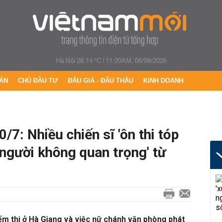
Hà Nội 28.14 °C
|
11:20AM, 06/08/2026
ÁN
CHỦ ĐẦU TƯ
ĐẤU GIÁ - ĐẤU THẦU
KINH DOANH
/7: Nhiều chiến sĩ 'ôn thi tóp
n người không quan trọng' từ
iểm thi ở Hà Giang và việc nữ chánh văn phòng phát