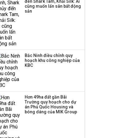
đến Shark Tam, Khải Silk: Ai
‘phất lên’ trong tháng 8,
cũng muốn lấn sân bất động
nhóm ngành nào có
sản
tiềm năng dẫn sóng?
Bắc Ninh điều chỉnh quy
hoạch khu công nghiệp của
KBC
Hơn 49ha đất gần Bãi
Trường quy hoạch cho dự
án Phú Quốc Housing và
bóng dáng của MIK Group