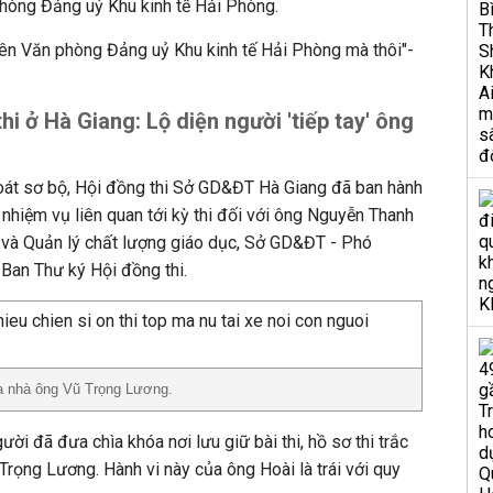
phòng Đảng uỷ Khu kinh tế Hải Phòng.
viên Văn phòng Đảng uỷ Khu kinh tế Hải Phòng mà thôi"-
thi ở Hà Giang: Lộ diện người 'tiếp tay' ông
soát sơ bộ, Hội đồng thi Sở GD&ĐT Hà Giang đã ban hành
 nhiệm vụ liên quan tới kỳ thi đối với ông Nguyễn Thanh
 và Quản lý chất lượng giáo dục, Sở GD&ĐT - Phó
Ban Thư ký Hội đồng thi.
a nhà ông Vũ Trọng Lương.
ời đã đưa chìa khóa nơi lưu giữ bài thi, hồ sơ thi trắc
ọng Lương. Hành vi này của ông Hoài là trái với quy