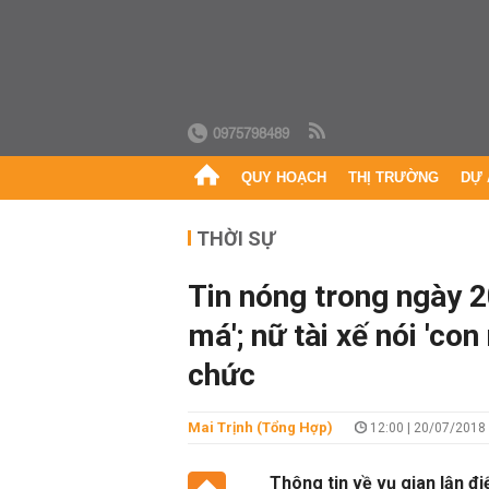
0975798489
QUY HOẠCH
THỊ TRƯỜNG
DỰ 
THỜI SỰ
Tin nóng trong ngày 20
má'; nữ tài xế nói 'co
chức
Mai Trịnh (Tổng Hợp)
12:00 | 20/07/2018
Thông tin về vụ gian lận đ