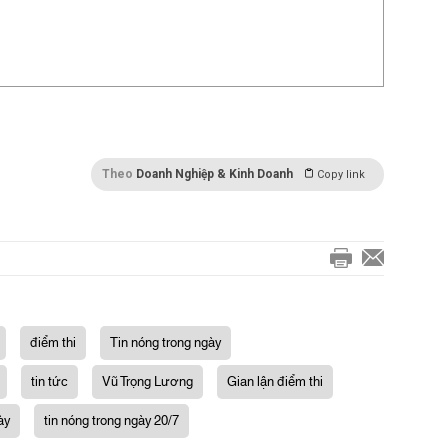
Theo
Doanh Nghiệp & Kinh Doanh
Copy link
điểm thi
Tin nóng trong ngày
tin tức
Vũ Trọng Lương
Gian lận điểm thi
ày
tin nóng trong ngày 20/7