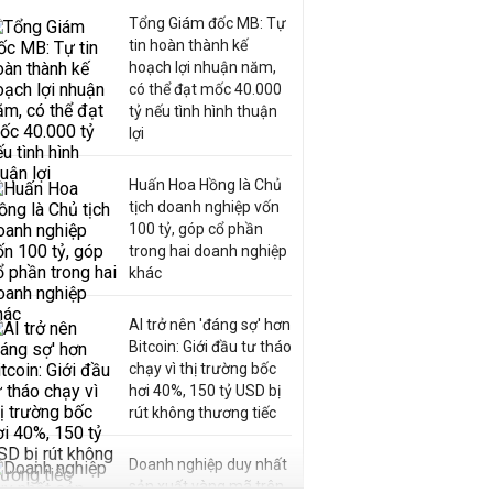
Tổng Giám đốc MB: Tự
tin hoàn thành kế
hoạch lợi nhuận năm,
có thể đạt mốc 40.000
tỷ nếu tình hình thuận
lợi
Huấn Hoa Hồng là Chủ
tịch doanh nghiệp vốn
100 tỷ, góp cổ phần
trong hai doanh nghiệp
khác
AI trở nên 'đáng sợ' hơn
Bitcoin: Giới đầu tư tháo
chạy vì thị trường bốc
hơi 40%, 150 tỷ USD bị
rút không thương tiếc
Doanh nghiệp duy nhất
sản xuất vàng mã trên