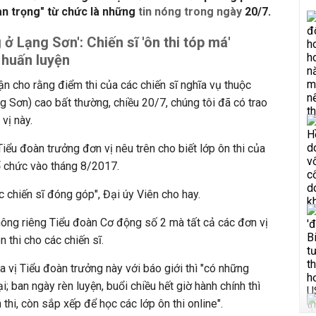
n trọng" từ chức là những
tin nóng trong ngày
20/7.
 ở Lạng Sơn': Chiến sĩ 'ôn thi tóp má'
huấn luyện
ận cho rằng điểm thi của các chiến sĩ nghĩa vụ thuộc
 Sơn) cao bất thường, chiều 20/7, chúng tôi đã có trao
vị này.
Tiểu đoàn trưởng đơn vị nêu trên cho biết lớp ôn thi của
ổ chức vào tháng 8/2017.
ác chiến sĩ đóng góp", Đại úy Viên cho hay.
không riêng Tiểu đoàn Cơ động số 2 mà tất cả các đơn vị
 thi cho các chiến sĩ.
a vị Tiểu đoàn trưởng này với báo giới thì "có những
i; ban ngày rèn luyện, buổi chiều hết giờ hành chính thì
 thi, còn sắp xếp để học các lớp ôn thi online".