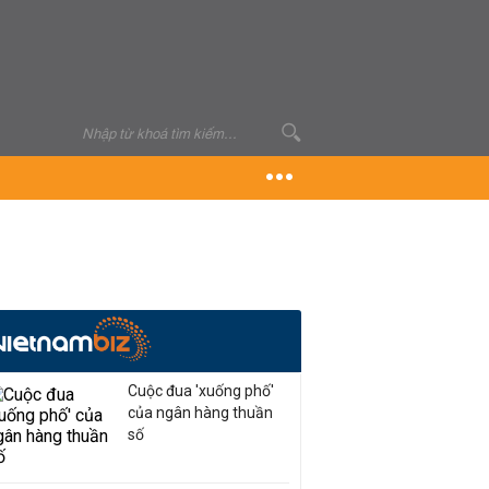
Cuộc đua 'xuống phố'
của ngân hàng thuần
số