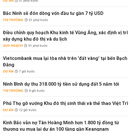
DỰ ÁN
01 phút trước
Bắc Ninh sẽ đón dòng vốn đầu tư gần 7 tỷ USD
THỊ TRƯỜNG
01 phút trước
Điều chỉnh quy hoạch Khu kinh tế Vũng Áng, xác định vị trí
xây dựng khu đô thị và du lịch
QUY HOẠCH
01 phút trước
Vietcombank mua lại tòa nhà trên 'đất vàng' tại bến Bạch
Đằng
DỰ ÁN
7 giờ trước
Ninh Bình dự thu 318.000 tỷ tiền sử dụng đất 5 năm tới
THỊ TRƯỜNG
9 giờ trước
Phú Thọ gỡ vướng Khu đô thị sinh thái và thể thao Việt Trì
DỰ ÁN
12 giờ trước
Kinh Bắc vẫn nợ Tân Hoàng Minh hơn 1.800 tỷ đồng từ
thương vụ mua lại dự án 100 tầng gần Keangnam