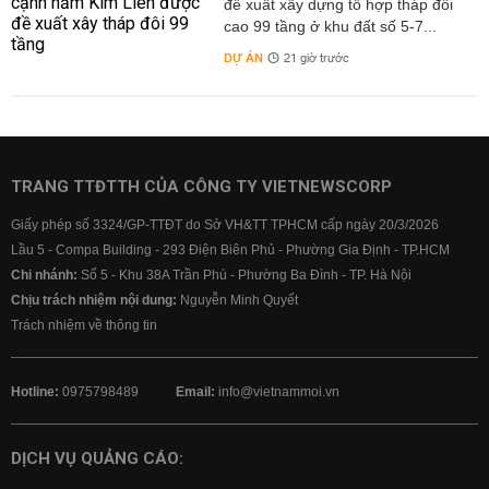
đề xuất xây dựng tổ hợp tháp đôi
cao 99 tầng ở khu đất số 5-7...
DỰ ÁN
21 giờ trước
TRANG TTĐTTH CỦA CÔNG TY VIETNEWSCORP
Giấy phép số 3324/GP-TTĐT do Sở VH&TT TPHCM cấp ngày 20/3/2026
Lầu 5 - Compa Building - 293 Điện Biên Phủ - Phường Gia Định - TP.HCM
Chi nhánh:
Số 5 - Khu 38A Trần Phú - Phường Ba Đình - TP. Hà Nội
Chịu trách nhiệm nội dung:
Nguyễn Minh Quyết
Trách nhiệm về thông tin
Hotline:
0975798489
Email:
info@vietnammoi.vn
DỊCH VỤ QUẢNG CÁO: