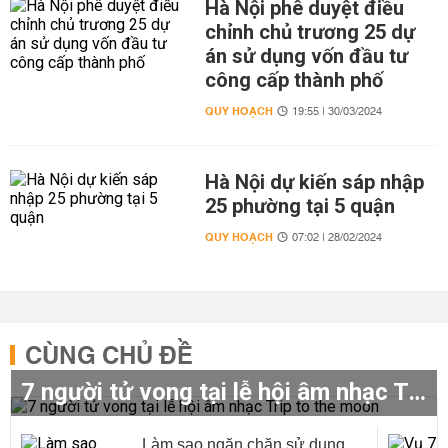
Hà Nội phê duyệt điều
chỉnh chủ trương 25 dự
án sử dụng vốn đầu tư
công cấp thành phố
QUY HOẠCH
19:55 | 30/03/2024
Hà Nội dự kiến sáp nhập
25 phường tại 5 quận
QUY HOẠCH
07:02 | 28/02/2024
CÙNG CHỦ ĐỀ
7 người tử vong tại lễ hội âm nhạc Trip to the moon
Làm sao ngăn chặn sử dụng