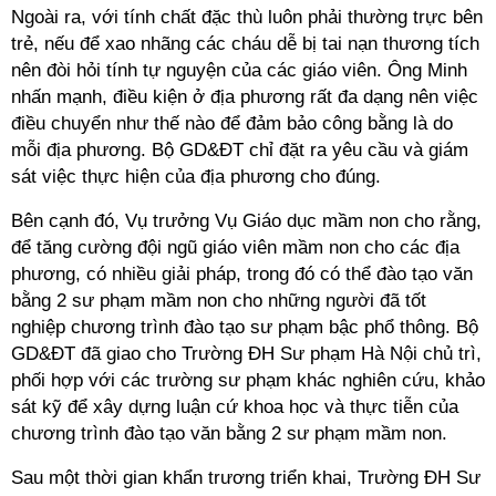
Ngoài ra, với tính chất đặc thù luôn phải thường trực bên
trẻ, nếu để xao nhãng các cháu dễ bị tai nạn thương tích
nên đòi hỏi tính tự nguyện của các giáo viên. Ông Minh
nhấn mạnh, điều kiện ở địa phương rất đa dạng nên việc
điều chuyển như thế nào để đảm bảo công bằng là do
mỗi địa phương. Bộ GD&ĐT chỉ đặt ra yêu cầu và giám
sát việc thực hiện của địa phương cho đúng.
Bên cạnh đó, Vụ trưởng Vụ Giáo dục mầm non cho rằng,
để tăng cường đội ngũ giáo viên mầm non cho các địa
phương, có nhiều giải pháp, trong đó có thể đào tạo văn
bằng 2 sư phạm mầm non cho những người đã tốt
nghiệp chương trình đào tạo sư phạm bậc phổ thông. Bộ
GD&ĐT đã giao cho Trường ĐH Sư phạm Hà Nội chủ trì,
phối hợp với các trường sư phạm khác nghiên cứu, khảo
sát kỹ để xây dựng luận cứ khoa học và thực tiễn của
chương trình đào tạo văn bằng 2 sư phạm mầm non.
Sau một thời gian khẩn trương triển khai, Trường ĐH Sư