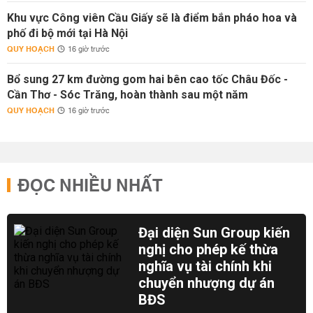
Khu vực Công viên Cầu Giấy sẽ là điểm bắn pháo hoa và
phố đi bộ mới tại Hà Nội
QUY HOẠCH
16 giờ trước
Bổ sung 27 km đường gom hai bên cao tốc Châu Đốc -
Cần Thơ - Sóc Trăng, hoàn thành sau một năm
QUY HOẠCH
16 giờ trước
ĐỌC NHIỀU NHẤT
Đại diện Sun Group kiến
nghị cho phép kế thừa
nghĩa vụ tài chính khi
chuyển nhượng dự án
BĐS