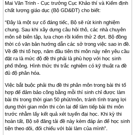
Mai Văn Trinh - Cục trưởng Cục Khảo thí và Kiểm định
chất lượng giáo dục (Bộ GD&ĐT) cho biết:
“Đây là một sự cố đáng tiếc, Bộ sẽ rút kinh nghiệm
chung. Sau khi xây dựng câu hỏi thô, các nhà chuyên
môn sẽ biên tập, lựa chọn rồi kiểm thử 2 đợt. Bộ đồng
thời có văn bản hướng dẫn các sở trong việc sao in đề.
Về đề thi tổ hợp, năm đầu tiên thi môn này nên yêu cầu
đặt ra là mức độ đề thi phải là phù hợp với học sinh
phổ thông. Hình thức thi trắc nghiệm có kỹ thuật ra đề
đủ độ phân hóa.
Việc bắt buộc phải thu đề thi phân môn trong bài thi tổ
hợp để đảm bảo công bằng mỗi thí sinh chỉ được làm
bài thi trong thời gian 50 phút/môn, tránh tình trạng lợi
dụng thời gian môn thi còn lại để làm tiếp bài thi môn
trước nhằm lấy kết quả xét tuyển đại học. Khi kỳ thi
hoàn tất, Bộ sẽ đăng tải đề này kèm đáp án để học sinh
tiện theo dõi, đối chiếu với bài làm của mình”.