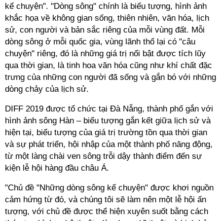
kể chuyện". "Dòng sông" chính là biểu tượng, hình ảnh
khắc họa về không gian sống, thiên nhiên, văn hóa, lịch
sử, con người và bản sắc riêng của mỗi vùng đất. Mỗi
dòng sông ở mỗi quốc gia, vùng lãnh thổ lại có "câu
chuyện" riêng, đó là những giá trị nổi bật được tích lũy
qua thời gian, là tinh hoa văn hóa cũng như khí chất đặc
trưng của những con người đã sống và gắn bó với những
dòng chảy của lịch sử.
DIFF 2019 được tổ chức tại Đà Nẵng, thành phố gắn với
hình ảnh sông Hàn – biểu tượng gắn kết giữa lịch sử và
hiện tại, biểu tượng của giá trị trường tồn qua thời gian
và sự phát triển, hội nhập của một thành phố năng động,
từ một làng chài ven sông trỗi dậy thành điểm đến sự
kiện lễ hội hàng đầu châu Á.
"Chủ đề "Những dòng sông kể chuyện" được khơi nguồn
cảm hứng từ đó, và chúng tôi sẽ làm nên một lễ hội ấn
tượng, với chủ đề được thể hiện xuyên suốt bằng cách