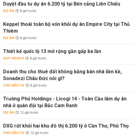
Duyệt đầu tư dự án 6.200 tỷ tại Bến cảng Liên Chiểu
DỰ ÁN
8 giờ trước
Keppel thoái toàn bộ vốn khỏi dự án Empire City tại Thủ
Thiêm
DỰ ÁN
8 giờ trước
Thiết kế quốc lộ 13 mở rộng gần gấp ba lần
QUY HOẠCH
8 giờ trước
Doanh thu cho thuê đất không bằng bán nhà liền kề,
Sonadezi Châu Đức nói gì?
CHỦ ĐẦU TƯ
8 giờ trước
Trường Phú Holdings - Licogi 14 - Toàn Cầu làm dự án
nhà ở quân đội tại Bắc Cam Ranh
DỰ ÁN
12 giờ trước
DXG rút khỏi hai khu đô thị 6.200 tỷ ở Cần Thơ, Phú Thọ
CHỦ ĐẦU TƯ
12 giờ trước