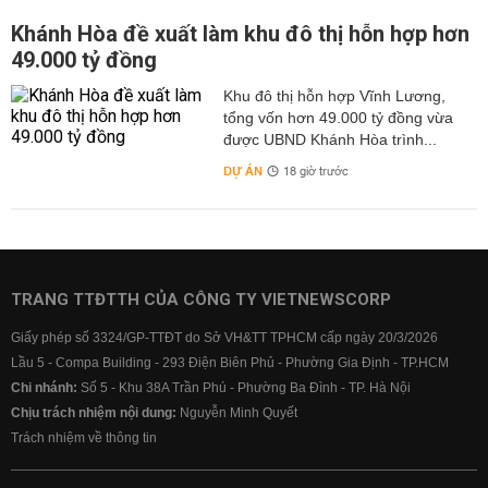
Khánh Hòa đề xuất làm khu đô thị hỗn hợp hơn
49.000 tỷ đồng
Khu đô thị hỗn hợp Vĩnh Lương,
tổng vốn hơn 49.000 tỷ đồng vừa
được UBND Khánh Hòa trình...
DỰ ÁN
18 giờ trước
TRANG TTĐTTH CỦA CÔNG TY VIETNEWSCORP
Giấy phép số 3324/GP-TTĐT do Sở VH&TT TPHCM cấp ngày 20/3/2026
Lầu 5 - Compa Building - 293 Điện Biên Phủ - Phường Gia Định - TP.HCM
Chi nhánh:
Số 5 - Khu 38A Trần Phú - Phường Ba Đình - TP. Hà Nội
Chịu trách nhiệm nội dung:
Nguyễn Minh Quyết
Trách nhiệm về thông tin