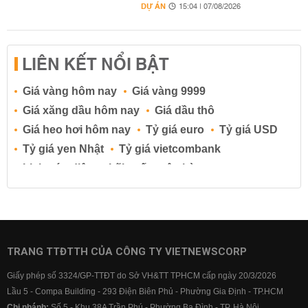
DỰ ÁN
15:04 | 07/08/2026
LIÊN KẾT NỔI BẬT
Giá vàng hôm nay
Giá vàng 9999
Giá xăng dầu hôm nay
Giá dầu thô
Giá heo hơi hôm nay
Tỷ giá euro
Tỷ giá USD
Tỷ giá yen Nhật
Tỷ giá vietcombank
Lịch cúp điện
Lãi suất ngân hàng
Lãi suất tiết kiệm
Lãi suất tiền gửi
Lãi suất ngân hàng Agribank
Lãi suất ngân hàng Sacombank
Lãi suất ngân hàng BIDV
TRANG TTĐTTH CỦA CÔNG TY VIETNEWSCORP
Lãi suất ngân hàng Vietinbank
Giấy phép số 3324/GP-TTĐT do Sở VH&TT TPHCM cấp ngày 20/3/2026
Lãi suất ngân hàng Vietcombank
Lầu 5 - Compa Building - 293 Điện Biên Phủ - Phường Gia Định - TP.HCM
Chi nhánh:
Số 5 - Khu 38A Trần Phú - Phường Ba Đình - TP. Hà Nội