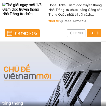
Hope Hicks, Giám đốc truyền thông
Nhà Trắng, từ chức, đảng Cộng sản
Trung Quốc nhất trí cải cách...
THỜI SỰ
00:20 | 01/03/2018
TRƯỚC
SAU
TÌM THEO NGÀY
tổng thống