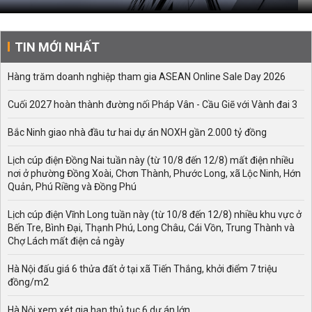
TIN MỚI NHẤT
Hàng trăm doanh nghiệp tham gia ASEAN Online Sale Day 2026
Cuối 2027 hoàn thành đường nối Pháp Vân - Cầu Giẽ với Vành đai 3
Bắc Ninh giao nhà đầu tư hai dự án NOXH gần 2.000 tỷ đồng
Lịch cúp điện Đồng Nai tuần này (từ 10/8 đến 12/8) mất điện nhiều
nơi ở phường Đồng Xoài, Chơn Thành, Phước Long, xã Lộc Ninh, Hớn
Quản, Phú Riềng và Đồng Phú
Lịch cúp điện Vĩnh Long tuần này (từ 10/8 đến 12/8) nhiều khu vực ở
Bến Tre, Bình Đại, Thạnh Phú, Long Châu, Cái Vồn, Trung Thành và
Chợ Lách mất điện cả ngày
Hà Nội đấu giá 6 thửa đất ở tại xã Tiến Thắng, khởi điểm 7 triệu
đồng/m2
Hà Nội xem xét gia hạn thủ tục 6 dự án lớn