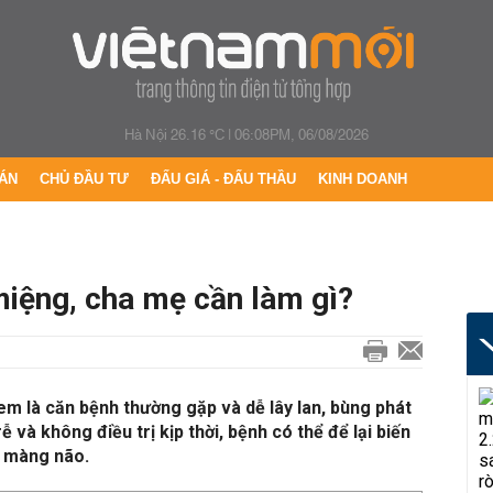
Hà Nội 26.16 °C
|
06:08PM, 06/08/2026
ÁN
CHỦ ĐẦU TƯ
ĐẤU GIÁ - ĐẤU THẦU
KINH DOANH
miệng, cha mẹ cần làm gì?
em là căn bệnh thường gặp và dễ lây lan, bùng phát
ễ và không điều trị kịp thời, bệnh có thể để lại biến
 màng não.