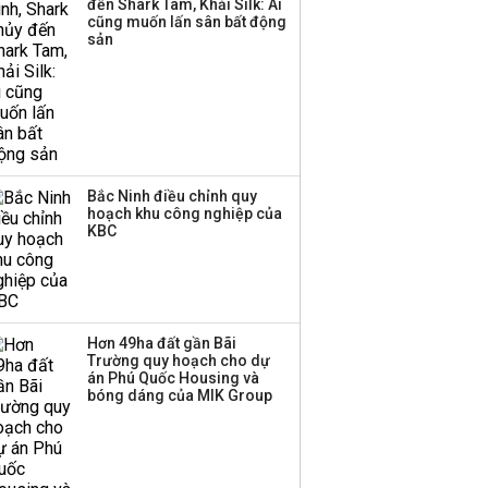
đến Shark Tam, Khải Silk: Ai
cũng muốn lấn sân bất động
Thị trường thường
sản
‘phất lên’ trong tháng 8,
nhóm ngành nào có
tiềm năng dẫn sóng?
Bắc Ninh điều chỉnh quy
hoạch khu công nghiệp của
KBC
Hơn 49ha đất gần Bãi
Trường quy hoạch cho dự
án Phú Quốc Housing và
bóng dáng của MIK Group