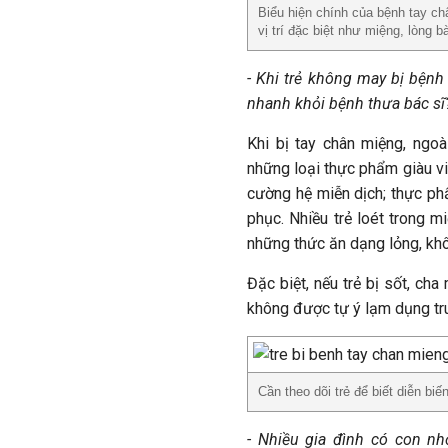
Biểu hiện chính của bệnh tay c
vị trí đặc biệt như miệng, lòng 
- Khi trẻ không may bị bện
nhanh khỏi bệnh thưa bác sĩ
Khi bị tay chân miệng, ngoà
những loại thực phẩm giàu v
cường hệ miễn dịch; thực ph
phục. Nhiều trẻ loét trong 
những thức ăn dạng lỏng, kh
Đặc biệt, nếu trẻ bị sốt, ch
không được tự ý lạm dụng tru
Cần theo dõi trẻ để biết diễn bi
- Nhiều gia đình có con n