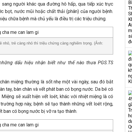
y sang người khác qua đường hô hấp, qua tiếp xúc trực
ước bọt, nước mũi hoặc chất thải (phân) của người bệnh.
iệu chữa bệnh mà chủ yếu là điều trị các triệu chứng.
 nhỏ, trẻ càng nhỏ thì triệu chứng càng nghiêm trọng. (Ảnh:
những dấu hiệu nhận biết như thế nào thưa PGS.TS
 chân miệng thường là sốt nhẹ một vài ngày, sau đó bắt
bàn tay, bàn chân và vết phát ban có bọng nước. Da bé có
 Miệng sẽ xuất hiện vết loét, khác với nhiệt miệng là có
g trường hợp này, bệnh sẽ tạo thành những vết loét rộng,
ết ban có bọng nước bị vỡ ra tạo thành.