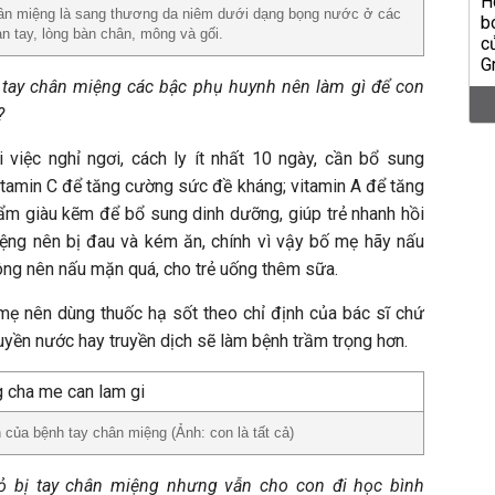
hân miệng là sang thương da niêm dưới dạng bọng nước ở các
bàn tay, lòng bàn chân, mông và gối.
h tay chân miệng các bậc phụ huynh nên làm gì để con
?
i việc nghỉ ngơi, cách ly ít nhất 10 ngày, cần bổ sung
itamin C để tăng cường sức đề kháng; vitamin A để tăng
ẩm giàu kẽm để bổ sung dinh dưỡng, giúp trẻ nhanh hồi
miệng nên bị đau và kém ăn, chính vì vậy bố mẹ hãy nấu
ông nên nấu mặn quá, cho trẻ uống thêm sữa.
a mẹ nên dùng thuốc hạ sốt theo chỉ định của bác sĩ chứ
yền nước hay truyền dịch sẽ làm bệnh trầm trọng hơn.
ến của bệnh tay chân miệng (Ảnh: con là tất cả)
hỏ bị tay chân miệng nhưng vẫn cho con đi học bình