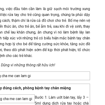
g, việc đầu tiên cần làm là giữ sạch môi trường xung
Việc rửa tay cho trẻ cũng quan trọng, chúng ta phải dậy
g cách; thậm chí là rửa cả đồ chơi cho trẻ. Bố mẹ nên vệ
n thức ăn, cho trẻ ăn, bế ẵm trẻ, sau khi đi vệ sinh, thay
ạn chế lau khăn chung, ăn chung vì nó làm bệnh lây lan
 tiếp xúc với những trẻ có biểu hiện mắc bệnh tay chân
ng hợp lý cho bé để tăng cường sức khỏe, tăng sức đề
i, theo dõi phát hiện sớm để kịp thời phát hiện, tổ chức
bệnh cho các trẻ khác.
n Dũng
vì những thông rất hữu ích!
ay đúng cách, phòng bệnh tay chân miệng
Bước 1: Làm ướt bàn tay, lấy 3 –
5ml dung dịch rửa tay hoặc chà