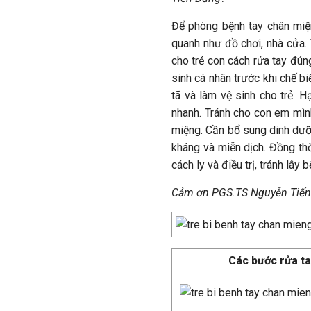
Để phòng bệnh tay chân miện
quanh như đồ chơi, nhà cửa. 
cho trẻ con cách rửa tay đún
sinh cá nhân trước khi chế biế
tã và làm vệ sinh cho trẻ. H
nhanh. Tránh cho con em mình
miệng. Cần bổ sung dinh dưỡ
kháng và miễn dịch. Đồng thờ
cách ly và điều trị, tránh lây 
Cảm ơn
PGS.TS Nguyễn Tiế
Các bước rửa t