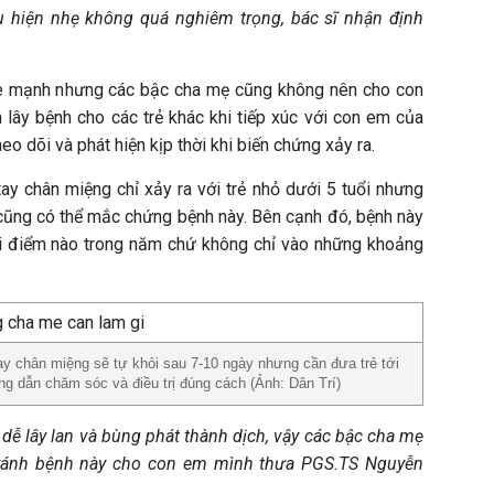
u hiện nhẹ không quá nghiêm trọng, bác sĩ nhận định
hỏe mạnh nhưng các bậc cha mẹ cũng không nên cho con
h lây bệnh cho các trẻ khác khi tiếp xúc với con em của
eo dõi và phát hiện kịp thời khi biến chứng xảy ra.
ay chân miệng chỉ xảy ra với trẻ nhỏ dưới 5 tuổi nhưng
n cũng có thể mắc chứng bệnh này. Bên cạnh đó, bệnh này
ời điểm nào trong năm chứ không chỉ vào những khoảng
ay chân miệng sẽ tự khỏi sau 7-10 ngày nhưng cần đưa trẻ tới
 dẫn chăm sóc và điều trị đúng cách (Ảnh: Dân Trí)
 dễ lây lan và bùng phát thành dịch, vậy các bậc cha mẹ
tránh bệnh này cho con em mình thưa
PGS.TS Nguyễn