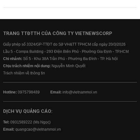
TRANG TTĐTTH CỦA CÔNG TY VIETNEWSCORP
Giấy phép số 3324/GP-TTĐT do Sở VH&TT TPHCM cấp ngày 20/3/2026
Lầu 5 - Compa Building - 293 Điện Biên Phủ - Phường Gia Định - TP.HCM
Chi nhánh:
Số 5 - Khu 38A Trần Phú - Phường Ba Đình - TP. Hà Nội
Chịu trách nhiệm nội dung:
Nguyễn Minh Quyết
Trách nhiệm về thông tin
Hotline:
0975798489
Email:
info@vietnammoi.vn
DỊCH VỤ QUẢNG CÁO:
Tel:
0931589222 (Ms Ngọc)
Email:
quangcao@vietnammoi.vn