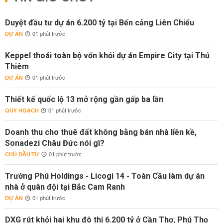
Duyệt đầu tư dự án 6.200 tỷ tại Bến cảng Liên Chiểu
DỰ ÁN
01 phút trước
Keppel thoái toàn bộ vốn khỏi dự án Empire City tại Thủ
Thiêm
DỰ ÁN
01 phút trước
Thiết kế quốc lộ 13 mở rộng gần gấp ba lần
QUY HOẠCH
01 phút trước
Doanh thu cho thuê đất không bằng bán nhà liền kề,
Sonadezi Châu Đức nói gì?
CHỦ ĐẦU TƯ
01 phút trước
Trường Phú Holdings - Licogi 14 - Toàn Cầu làm dự án
nhà ở quân đội tại Bắc Cam Ranh
DỰ ÁN
01 phút trước
DXG rút khỏi hai khu đô thị 6.200 tỷ ở Cần Thơ, Phú Thọ