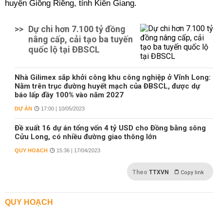
huyện Giồng Riềng, tỉnh Kiên Giang.
>>
Dự chi hơn 7.100 tỷ đồng
nâng cấp, cải tạo ba tuyến
quốc lộ tại ĐBSCL
Nhà Gilimex sắp khởi công khu công nghiệp ở Vĩnh Long:
Nằm trên trục đường huyết mạch của ĐBSCL, được dự
báo lấp đầy 100% vào năm 2027
DỰ ÁN
17:00 | 10/05/2023
Đề xuất 16 dự án tổng vốn 4 tỷ USD cho Đồng bằng sông
Cửu Long, có nhiều đường giao thông lớn
QUY HOẠCH
15:36 | 17/04/2023
Theo
TTXVN
Copy link
QUY HOẠCH