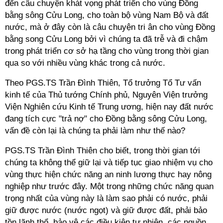
đến câu chuyện khát vọng phát triển cho vùng Đồng
bằng sông Cửu Long, cho toàn bộ vùng Nam Bộ và đất
nước, mà ở đây còn là câu chuyện tri ân cho vùng Đồng
bằng song Cửu Long bởi vì chúng ta đã trễ và đi chậm
trong phát triển cơ sở hạ tầng cho vùng trong thời gian
qua so với nhiều vùng khác trong cả nước.
Theo PGS.TS Trần Đình Thiên, Tổ trưởng Tổ Tư vấn
kinh tế của Thủ tướng Chính phủ, Nguyên Viện trưởng
Viện Nghiên cứu Kinh tế Trung ương, hiện nay đất nước
đang tích cực "trả nợ" cho Đồng bằng sông Cửu Long,
vấn đề còn lại là chúng ta phải làm như thế nào?
PGS.TS Trần Đình Thiên cho biết, trong thời gian tới
chúng ta không thể giữ lại và tiếp tục giao nhiệm vụ cho
vùng thực hiện chức năng an ninh lương thực hay nông
nghiệp như trước đây. Một trong những chức năng quan
trọng nhất của vùng này là làm sao phải có nước, phải
giữ được nước (nước ngọt) và giữ được đất, phải bảo
tồn lãnh thổ, bảo vệ các điều kiện tự nhiên, các nguồn