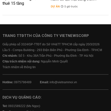
DỰ ÁN
5 giờ trước
TRANG TTĐTTH CỦA CÔNG TY VIETNEWSCORP
Giấy phép số 3324/GP-TTĐT do Sở VH&TT TPHCM cấp ngày 20/3/2026
Lầu 5 - Compa Building - 293 Điện Biên Phủ - Phường Gia Định - TP.HCM
Chi nhánh:
Số 5 - Khu 38A Trần Phú - Phường Ba Đình - TP. Hà Nội
Chịu trách nhiệm nội dung:
Nguyễn Minh Quyết
Trách nhiệm về thông tin
Hotline:
0975798489
Email:
info@vietnammoi.vn
DỊCH VỤ QUẢNG CÁO:
Tel:
0931589222 (Ms Ngọc)