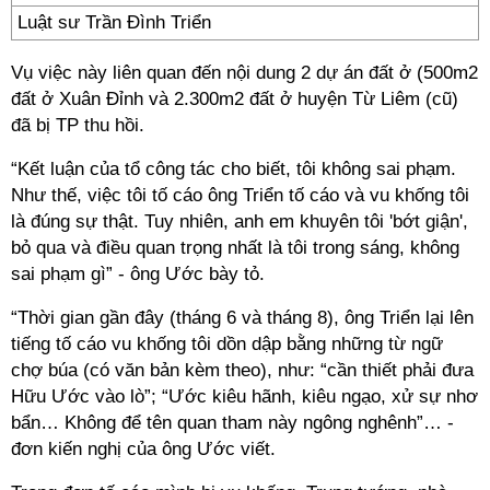
Luật sư Trần Đình Triển
Vụ việc này liên quan đến nội dung 2 dự án đất ở (500m2
đất ở Xuân Đỉnh và 2.300m2 đất ở huyện Từ Liêm (cũ)
đã bị TP thu hồi.
“Kết luận của tổ công tác cho biết, tôi không sai phạm.
Như thế, việc tôi tố cáo ông Triển tố cáo và vu khống tôi
là đúng sự thật. Tuy nhiên, anh em khuyên tôi 'bớt giận',
bỏ qua và điều quan trọng nhất là tôi trong sáng, không
sai phạm gì” - ông Ước bày tỏ.
“Thời gian gần đây (tháng 6 và tháng 8), ông Triển lại lên
tiếng tố cáo vu khống tôi dồn dập bằng những từ ngữ
chợ búa (có văn bản kèm theo), như: “cần thiết phải đưa
Hữu Ước vào lò”; “Ước kiêu hãnh, kiêu ngạo, xử sự nhơ
bẩn… Không để tên quan tham này ngông nghênh”… -
đơn kiến nghị của ông Ước viết.