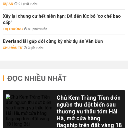
DỰ ÁN
01 phút trước
Xây lại chung cư hết niên hạn: Đã đến lúc bỏ 'cơ chế bao
cấp'
THỊ TRƯỜNG
01 phút trước
Everland lãi gấp đôi cùng kỳ nhờ dự án Vân Đồn
CHỦ ĐẦU TƯ
3 giờ trước
ĐỌC NHIỀU NHẤT
Chủ Kem Tràng Tiền đón
nguồn thu đột biến sau
thương vụ thâu tóm Hải
Hà, mở cửa hàng
flagship trên đất vàng 18