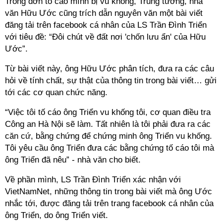
Trong đơn tố cáo mình bị vu khống, Trung tướng, nhà
văn Hữu Ước cũng trích dẫn nguyên văn một bài viết
đăng tải trên facebook cá nhân của LS Trần Đình Triển
với tiêu đề: “Đôi chút về đất nơi 'chốn lưu ẩn' của Hữu
Ước”.
Từ bài viết này, ông Hữu Ước phân tích, đưa ra các câu
hỏi về tính chất, sự thật của thông tin trong bài viết… gửi
tới các cơ quan chức năng.
“Việc tôi tố cáo ông Triển vu khống tôi, cơ quan điều tra
Công an Hà Nội sẽ làm. Tất nhiên là tôi phải đưa ra các
căn cứ, bằng chứng để chứng minh ông Triển vu khống.
Tôi yêu cầu ông Triển đưa các bằng chứng tố cáo tôi mà
ông Triển đã nêu” - nhà văn cho biết.
Về phần mình, LS Trần Đình Triển xác nhận với
VietNamNet, những thông tin trong bài viết mà ông Ước
nhắc tới, được đăng tải trên trang facebook cá nhân của
ông Triển, do ông Triển viết.