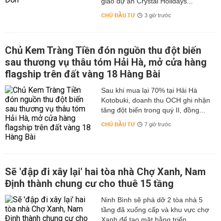
giao dự án Crystal Holidays...
CHỦ ĐẦU TƯ
3 giờ trước
Chủ Kem Tràng Tiền đón nguồn thu đột biến
sau thương vụ thâu tóm Hải Hà, mở cửa hàng
flagship trên đất vàng 18 Hàng Bài
Sau khi mua lại 70% tại Hải Hà
Kotobuki, doanh thu OCH ghi nhận
tăng đột biến trong quý II, đồng...
CHỦ ĐẦU TƯ
7 giờ trước
Sẽ 'đập đi xây lại' hai tòa nhà Chợ Xanh, Nam
Định thành chung cư cho thuê 15 tầng
Ninh Bình sẽ phá dỡ 2 tòa nhà 5
tầng đã xuống cấp và khu vực chợ
Xanh để tạo mặt bằng triển...