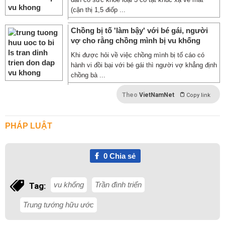
(cận thị 1,5 điốp ...
Chồng bị tố 'làm bậy' với bé gái, người
vợ cho rằng chồng mình bị vu khống
Khi được hỏi về việc chồng mình bị tố cáo có
hành vi đồi bại với bé gái thì người vợ khẳng định
chồng bà ...
Theo
VietNamNet
Copy link
PHÁP LUẬT
0
Chia sẻ
vu khống
Trần đình triển
Tag:
Trung tướng hữu ước