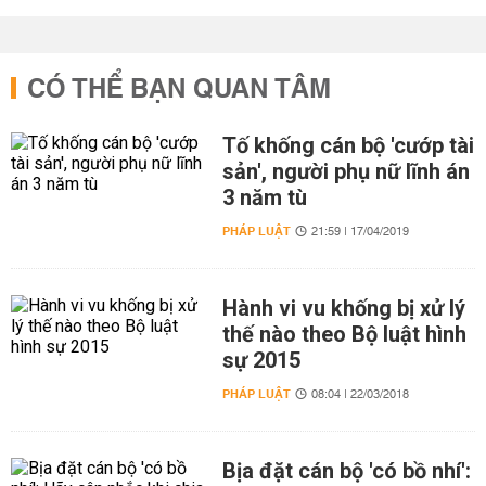
CÓ THỂ BẠN QUAN TÂM
Tố khống cán bộ 'cướp tài
sản', người phụ nữ lĩnh án
3 năm tù
PHÁP LUẬT
21:59 | 17/04/2019
Hành vi vu khống bị xử lý
thế nào theo Bộ luật hình
sự 2015
PHÁP LUẬT
08:04 | 22/03/2018
Bịa đặt cán bộ 'có bồ nhí':