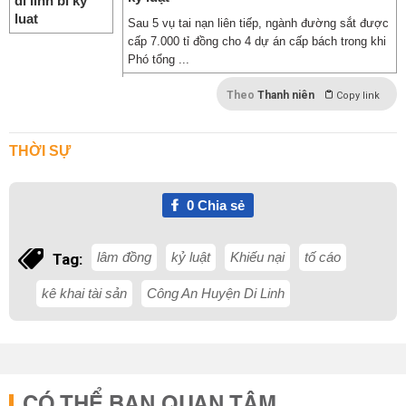
Sau 5 vụ tai nạn liên tiếp, ngành đường sắt được
cấp 7.000 tỉ đồng cho 4 dự án cấp bách trong khi
Phó tổng ...
Theo
Thanh niên
Copy link
THỜI SỰ
0
Chia sẻ
lâm đồng
kỷ luật
Khiếu nại
tố cáo
Tag:
kê khai tài sản
Công An Huyện Di Linh
CÓ THỂ BẠN QUAN TÂM