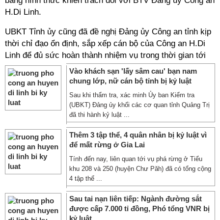
bằng hình thức khiển trách đối với BTV Đảng ủy Công an
H.Di Linh.
UBKT Tỉnh ủy cũng đã đề nghị Đảng ủy Công an tỉnh kịp
thời chỉ đạo ổn định, sắp xếp cán bộ của Công an H.Di
Linh để đủ sức hoàn thành nhiệm vụ trong thời gian tới
Vào khách sạn 'lấy sâm cau' bạn nam
chung lớp, nữ cán bộ tỉnh bị kỷ luật
Sau khi thẩm tra, xác minh Ủy ban Kiểm tra
(UBKT) Đảng ủy khối các cơ quan tỉnh Quảng Trị
đã thi hành kỷ luật ...
Thêm 3 tập thể, 4 quân nhân bị kỷ luật vì
để mất rừng ở Gia Lai
Tính đến nay, liên quan tới vụ phá rừng ở Tiểu
khu 208 và 250 (huyện Chư Păh) đã có tổng cộng
4 tập thể ...
Sau tai nạn liên tiếp: Ngành đường sắt
được cấp 7.000 tỉ đồng, Phó tổng VNR bị
kỷ luật