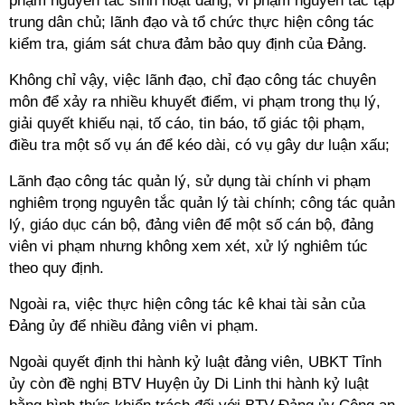
phạm nguyên tắc sinh hoạt đảng, vi phạm nguyên tắc tập
trung dân chủ; lãnh đạo và tổ chức thực hiện công tác
kiểm tra, giám sát chưa đảm bảo quy định của Đảng.
Không chỉ vậy, việc lãnh đạo, chỉ đạo công tác chuyên
môn để xảy ra nhiều khuyết điểm, vi phạm trong thụ lý,
giải quyết khiếu nại, tố cáo, tin báo, tố giác tội phạm,
điều tra một số vụ án để kéo dài, có vụ gây dư luận xấu;
Lãnh đạo công tác quản lý, sử dụng tài chính vi phạm
nghiêm trọng nguyên tắc quản lý tài chính; công tác quản
lý, giáo dục cán bộ, đảng viên để một số cán bộ, đảng
viên vi phạm nhưng không xem xét, xử lý nghiêm túc
theo quy định.
Ngoài ra, việc thực hiện công tác kê khai tài sản của
Đảng ủy để nhiều đảng viên vi phạm.
Ngoài quyết định thi hành kỷ luật đảng viên, UBKT Tỉnh
ủy còn đề nghị BTV Huyện ủy Di Linh thi hành kỷ luật