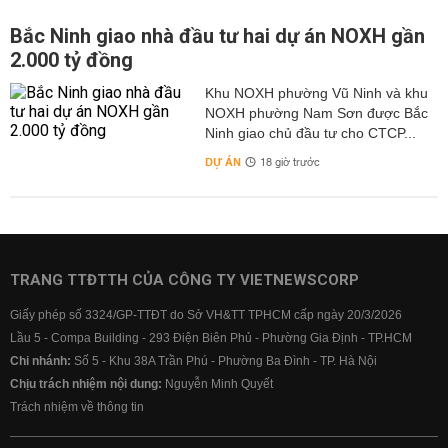
Bắc Ninh giao nhà đầu tư hai dự án NOXH gần
2.000 tỷ đồng
Khu NOXH phường Vũ Ninh và khu
NOXH phường Nam Sơn được Bắc
Ninh giao chủ đầu tư cho CTCP...
DỰ ÁN
18 giờ trước
TRANG TTĐTTH CỦA CÔNG TY VIETNEWSCORP
Giấy phép số 3324/GP-TTĐT do Sở VH&TT TPHCM cấp ngày 20/3/2026
Lầu 5 - Compa Building - 293 Điện Biên Phủ - Phường Gia Định - TP.HCM
Chi nhánh:
Số 5 - Khu 38A Trần Phú - Phường Ba Đình - TP. Hà Nội
Chịu trách nhiệm nội dung:
Nguyễn Minh Quyết
Trách nhiệm về thông tin