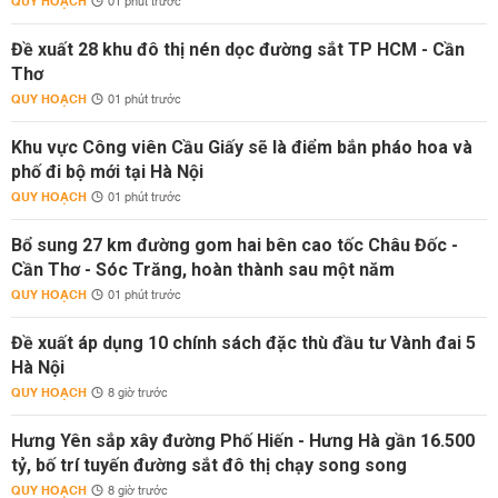
QUY HOẠCH
01 phút trước
Đề xuất 28 khu đô thị nén dọc đường sắt TP HCM - Cần
Thơ
QUY HOẠCH
01 phút trước
Khu vực Công viên Cầu Giấy sẽ là điểm bắn pháo hoa và
phố đi bộ mới tại Hà Nội
QUY HOẠCH
01 phút trước
Bổ sung 27 km đường gom hai bên cao tốc Châu Đốc -
Cần Thơ - Sóc Trăng, hoàn thành sau một năm
QUY HOẠCH
01 phút trước
Đề xuất áp dụng 10 chính sách đặc thù đầu tư Vành đai 5
Hà Nội
QUY HOẠCH
8 giờ trước
Hưng Yên sắp xây đường Phố Hiến - Hưng Hà gần 16.500
tỷ, bố trí tuyến đường sắt đô thị chạy song song
QUY HOẠCH
8 giờ trước