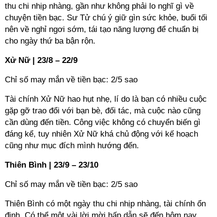
thu chi nhịp nhàng, gần như không phải lo nghĩ gì về
chuyện tiền bạc. Sư Tử chú ý giữ gìn sức khỏe, buổi tối
nên về nghỉ ngơi sớm, tái tạo năng lượng để chuẩn bị
cho ngày thứ ba bận rộn.
Xử Nữ | 23/8 – 22/9
Chỉ số may mắn về tiền bạc: 2/5 sao
Tài chính Xử Nữ hao hụt nhẹ, lí do là bạn có nhiều cuộc
gặp gỡ trao đổi với bạn bè, đối tác, mà cuộc nào cũng
cần dùng đến tiền. Công việc không có chuyển biến gì
đáng kể, tuy nhiên Xử Nữ khá chủ động với kế hoạch
cũng như mục đích mình hướng đến.
Thiên Bình | 23/9 – 23/10
Chỉ số may mắn về tiền bạc: 2/5 sao
Thiên Bình có một ngày thu chi nhịp nhàng, tài chính ổn
định. Có thể một vài lời mời hấp dẫn sẽ đến hôm nay,