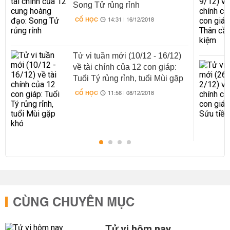
Song Tử rủng rỉnh
CỔ HỌC
14:31 | 16/12/2018
Tử vi tuần mới (10/12 - 16/12)
về tài chính của 12 con giáp:
Tuổi Tý rủng rỉnh, tuổi Mùi gặp
khó
CỔ HỌC
11:56 | 08/12/2018
CÙNG CHUYÊN MỤC
Tử vi hôm nay