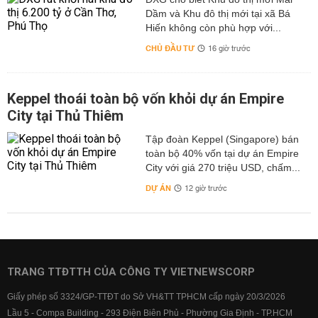
Dầm và Khu đô thị mới tại xã Bá
Hiến không còn phù hợp với...
CHỦ ĐẦU TƯ
16 giờ trước
Keppel thoái toàn bộ vốn khỏi dự án Empire
City tại Thủ Thiêm
Tập đoàn Keppel (Singapore) bán
toàn bộ 40% vốn tại dự án Empire
City với giá 270 triệu USD, chấm...
DỰ ÁN
12 giờ trước
TRANG TTĐTTH CỦA CÔNG TY VIETNEWSCORP
Giấy phép số 3324/GP-TTĐT do Sở VH&TT TPHCM cấp ngày 20/3/2026
Lầu 5 - Compa Building - 293 Điện Biên Phủ - Phường Gia Định - TP.HCM