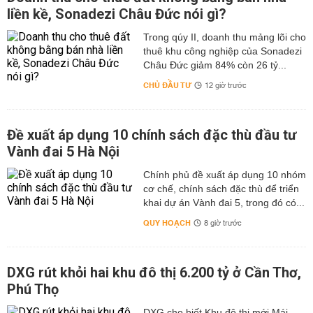
liền kề, Sonadezi Châu Đức nói gì?
Trong qúy II, doanh thu mảng lõi cho
thuê khu công nghiệp của Sonadezi
Châu Đức giảm 84% còn 26 tỷ...
CHỦ ĐẦU TƯ
12 giờ trước
Đề xuất áp dụng 10 chính sách đặc thù đầu tư
Vành đai 5 Hà Nội
Chính phủ đề xuất áp dụng 10 nhóm
cơ chế, chính sách đặc thù để triển
khai dự án Vành đai 5, trong đó có...
QUY HOẠCH
8 giờ trước
DXG rút khỏi hai khu đô thị 6.200 tỷ ở Cần Thơ,
Phú Thọ
DXG cho biết Khu đô thị mới Mái