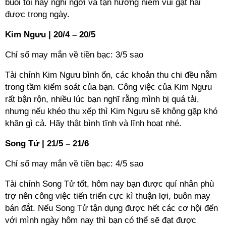
buổi tối hãy nghỉ ngơi và tận hưởng niềm vui gặt hái
được trong ngày.
Kim Ngưu | 20/4 – 20/5
Chỉ số may mắn về tiền bạc: 3/5 sao
Tài chính Kim Ngưu bình ổn, các khoản thu chi đều nằm
trong tầm kiểm soát của bạn. Công việc của Kim Ngưu
rất bận rộn, nhiều lúc bạn nghĩ rằng mình bị quá tải,
nhưng nếu khéo thu xếp thì Kim Ngưu sẽ không gặp khó
khăn gì cả. Hãy thật bình tĩnh và lĩnh hoạt nhé.
Song Tử | 21/5 – 21/6
Chỉ số may mắn về tiền bạc: 4/5 sao
Tài chính Song Tử tốt, hôm nay bạn được quí nhân phù
trợ nên công việc tiến triển cực kì thuận lợi, buôn may
bán đắt. Nếu Song Tử tận dụng được hết các cơ hội đến
với mình ngày hôm nay thì bạn có thể sẽ đạt được