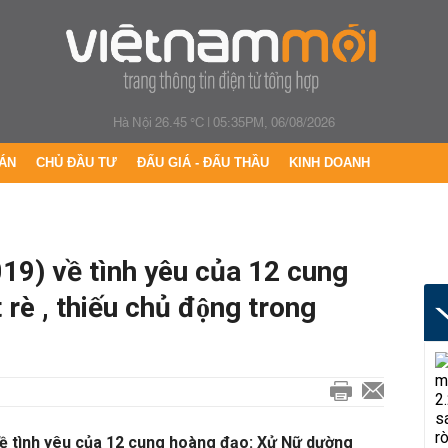
Hà Nội 26.45 °C
|
05:35PM, 06/08/2026
ÁN
CHỦ ĐẦU TƯ
ĐẤU GIÁ - ĐẤU THẦU
KINH DOANH
19) về tình yêu của 12 cung
rè , thiếu chủ động trong
ề tình yêu của 12 cung hoàng đạo: Xử Nữ dường