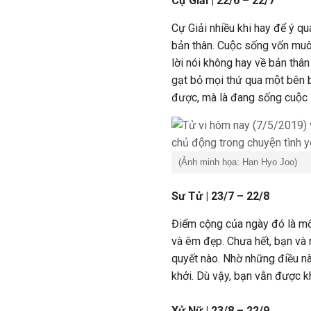
Cự Giải | 22/6 – 22/7
Cự Giải nhiều khi hay để ý quá
bản thân. Cuộc sống vốn muôn
lời nói không hay về bản thân
gạt bỏ mọi thứ qua một bên b
được, mà là đang sống cuộc 
(Ảnh minh họa: Han Hyo Joo)
Sư Tử | 23/7 – 22/8
Điểm cộng của ngày đó là mối
và êm đẹp. Chưa hết, bạn và 
quyết nào. Nhờ những điều nà
khởi. Dù vậy, bạn vẫn được k
Xử Nữ | 23/8 – 22/9