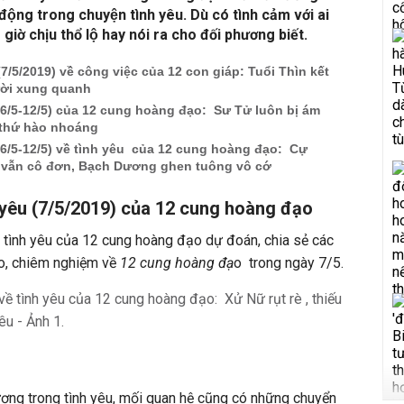
̉ động trong chuyện tình yêu. Dù có tình cảm với ai
̀ chịu thổ lộ hay nói ra cho đối phương biết.
(7/5/2019) về công việc của 12 con giáp: Tuổi Thìn kết
ười xung quanh
 (6/5-12/5) của 12 cung hoàng đạo: Sư Tử luôn bị ám
thứ hào nhoáng
i (6/5-12/5) về tình yêu của 12 cung hoàng đạo: Cự
i vẫn cô đơn, Bạch Dương ghen tuông vô cớ
 yêu (7/5/2019) của 12 cung hoàng đạo
tình yêu của 12 cung hoàng đạo dự đoán, chia sẻ các
o, chiêm nghiệm về
12 cung hoàng đạ
o trong ngày 7/5.
ơng trong tình yêu, mối quan hệ cũng có những chuyển