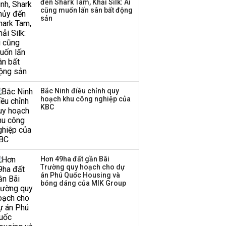
đến Shark Tam, Khải Silk: Ai
cũng muốn lấn sân bất động
Thị trường thường
sản
‘phất lên’ trong tháng 8,
nhóm ngành nào có
tiềm năng dẫn sóng?
Bắc Ninh điều chỉnh quy
hoạch khu công nghiệp của
KBC
Hơn 49ha đất gần Bãi
Trường quy hoạch cho dự
án Phú Quốc Housing và
bóng dáng của MIK Group