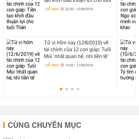
tạo khởi đầu thuận lợi cho tuổi
Thân
CỔ HỌC
22:30 | 12/06/2019
Tử vi hôm nay (12/6/2019) về
tài chính của 12 con giáp: Tuổi
Mùi ‘nhất quan hệ, nhì tiền tệ’
CỔ HỌC
14:05 | 11/06/2019
CÙNG CHUYÊN MỤC