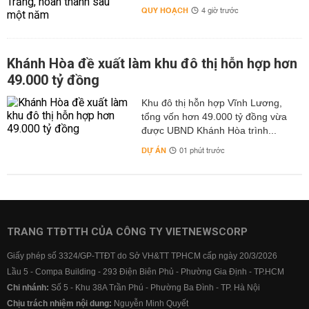
QUY HOẠCH
4 giờ trước
Khánh Hòa đề xuất làm khu đô thị hỗn hợp hơn
49.000 tỷ đồng
Khu đô thị hỗn hợp Vĩnh Lương,
tổng vốn hơn 49.000 tỷ đồng vừa
được UBND Khánh Hòa trình...
DỰ ÁN
01 phút trước
TRANG TTĐTTH CỦA CÔNG TY VIETNEWSCORP
Giấy phép số 3324/GP-TTĐT do Sở VH&TT TPHCM cấp ngày 20/3/2026
Lầu 5 - Compa Building - 293 Điện Biên Phủ - Phường Gia Định - TP.HCM
Chi nhánh:
Số 5 - Khu 38A Trần Phú - Phường Ba Đình - TP. Hà Nội
Chịu trách nhiệm nội dung:
Nguyễn Minh Quyết