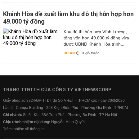
Khánh Hòa đề xuất làm khu đô thị hỗn hợp hơn
49.000 tỷ đồng
Khu đô thị hỗn hợp Vĩnh Lương,
tổng vốn hơn 49.000 tỷ đồng vừa
được UBND Khánh Hòa trình...
DỰ ÁN
01 giờ trước
TRANG TTĐTTH CỦA CÔNG TY VIETNEWSCORP
Giấy phép số 3324/GP-TTĐT do Sở VH&TT TPHCM cấp ngày 20/3/2026
Lầu 5 - Compa Building - 293 Điện Biên Phủ - Phường Gia Định - TP.HCM
Chi nhánh:
Số 5 - Khu 38A Trần Phú - Phường Ba Đình - TP. Hà Nội
Chịu trách nhiệm nội dung:
Nguyễn Minh Quyết
Trách nhiệm về thông tin