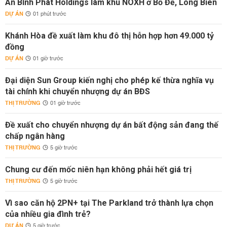
An Bình Phát Holdings làm khu NOXH ở Bồ Đề, Long Biên
DỰ ÁN
01 phút trước
Khánh Hòa đề xuất làm khu đô thị hỗn hợp hơn 49.000 tỷ
đồng
DỰ ÁN
01 giờ trước
Đại diện Sun Group kiến nghị cho phép kế thừa nghĩa vụ
tài chính khi chuyển nhượng dự án BĐS
THỊ TRƯỜNG
01 giờ trước
Đề xuất cho chuyển nhượng dự án bất động sản đang thế
chấp ngân hàng
THỊ TRƯỜNG
5 giờ trước
Chung cư đến mốc niên hạn không phải hết giá trị
THỊ TRƯỜNG
5 giờ trước
Vì sao căn hộ 2PN+ tại The Parkland trở thành lựa chọn
của nhiều gia đình trẻ?
DỰ ÁN
5 giờ trước