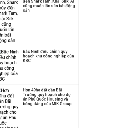
đến Shark Tam, Khải Silk: Ai
cũng muốn lấn sân bất động
Thị trường thường
sản
‘phất lên’ trong tháng 8,
nhóm ngành nào có
tiềm năng dẫn sóng?
Bắc Ninh điều chỉnh quy
hoạch khu công nghiệp của
KBC
Hơn 49ha đất gần Bãi
Trường quy hoạch cho dự
án Phú Quốc Housing và
bóng dáng của MIK Group