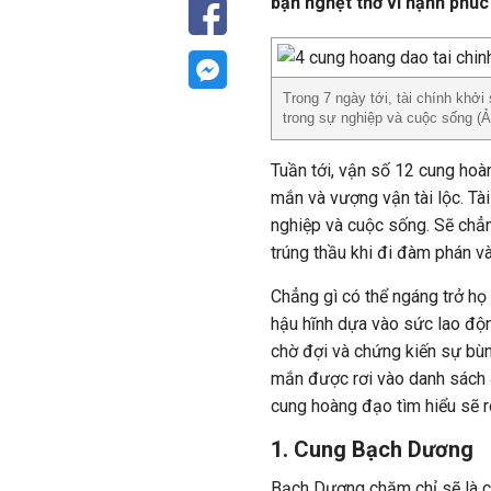
bạn nghẹt thở vì hạnh phú
Trong 7 ngày tới, tài chính khở
trong sự nghiệp và cuộc sống (
Tuần tới, vận số 12 cung ho
mắn và vượng vận tài lộc. Tà
nghiệp và cuộc sống. Sẽ chẳn
trúng thầu khi đi đàm phán v
Chẳng gì có thể ngáng trở họ
hậu hĩnh dựa vào sức lao độn
chờ đợi và chứng kiến sự bùn
mắn được rơi vào danh sách 
cung hoàng đạo tìm hiểu sẽ r
1. Cung Bạch Dương
Bạch Dương chăm chỉ sẽ là 