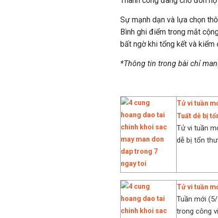
Thành công đang chờ đón họ 
Sự mạnh dạn và lựa chọn thôn
Bình ghi điểm trong mắt cộng
bất ngờ khi tổng kết và kiểm 
*Thông tin trong bài chỉ ma
Tử vi tuần mớ
Tuất dễ bị t
Tử vi tuần mớ
dễ bị tổn thư
Tử vi tuần mớ
Tuần mới (5/
trong công v