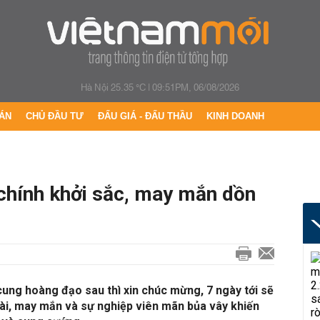
Hà Nội 25.35 °C
|
09:51PM, 06/08/2026
ÁN
CHỦ ĐẦU TƯ
ĐẤU GIÁ - ĐẤU THẦU
KINH DOANH
 chính khởi sắc, may mắn dồn
cung hoàng đạo sau thì xin chúc mừng, 7 ngày tới sẽ
 tài, may mắn và sự nghiệp viên mãn bủa vây khiến