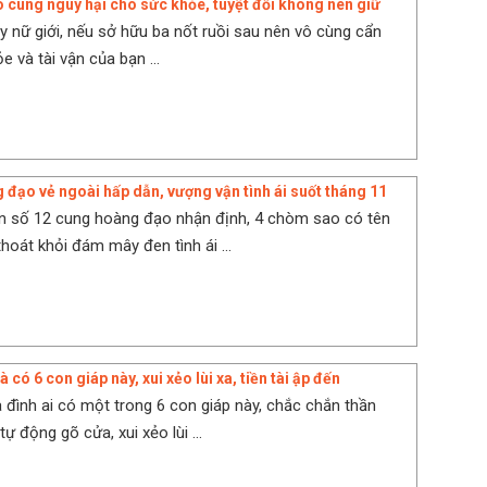
vô cùng nguy hại cho sức khỏe, tuyệt đối không nên giữ
y nữ giới, nếu sở hữu ba nốt ruồi sau nên vô cùng cẩn
e và tài vận của bạn ...
 đạo vẻ ngoài hấp dẫn, vượng vận tình ái suốt tháng 11
n số 12 cung hoàng đạo nhận định, 4 chòm sao có tên
hoát khỏi đám mây đen tình ái ...
 có 6 con giáp này, xui xẻo lùi xa, tiền tài ập đến
a đình ai có một trong 6 con giáp này, chắc chắn thần
 động gõ cửa, xui xẻo lùi ...