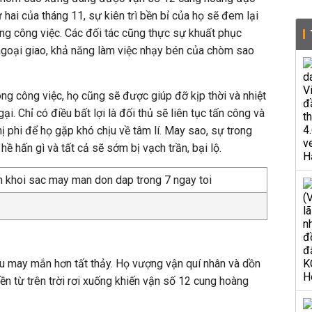
hai của tháng 11, sự kiên trì bền bỉ của họ sẽ đem lại
ong công việc. Các đối tác cũng thực sự khuất phục
ngoại giao, khả năng làm việc nhạy bén của chòm sao
ong công việc, họ cũng sẽ được giúp đỡ kịp thời và nhiệt
gại. Chỉ có điều bất lợi là đối thủ sẽ liên tục tấn công và
ị phi để họ gặp khó chịu về tâm lí. May sao, sự trong
 hấn gì và tất cả sẽ sớm bị vạch trần, bại lộ.
 may mắn hơn tất thảy. Họ vượng vận quí nhân và dồn
n từ trên trời rơi xuống khiến vận số 12 cung hoàng