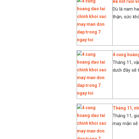
Ba nốt ruồi 
Dù là nam ha
thận, sức khỏ
4 cung hoàng
Tháng 11, vậ
dưới đây sẽ t
Tháng 11, nhà
Tháng 11, gi
may mắn sẽ tự