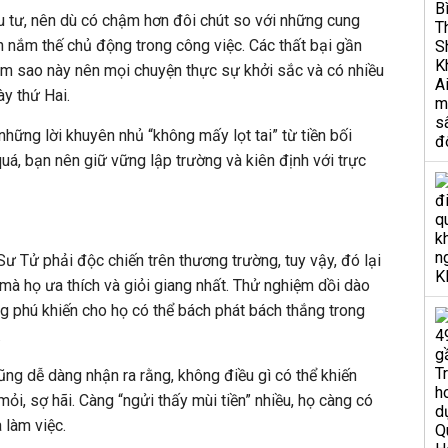
u tư, nên dù có chậm hơn đôi chút so với những cung
 nắm thế chủ động trong công việc. Các thất bại gần
òm sao này nên mọi chuyện thực sự khởi sắc và có nhiều
ày thứ Hai.
ững lời khuyên nhủ “không mấy lọt tai” từ tiền bối
quá, bạn nên giữ vững lập trường và kiên định với trực
 Sư Tử phải độc chiến trên thương trường, tuy vậy, đó lại
 mà họ ưa thích và giỏi giang nhất. Thử nghiệm dồi dào
g phú khiến cho họ có thể bách phát bách thắng trong
.
g dễ dàng nhận ra rằng, không điều gì có thể khiến
i, sợ hãi. Càng “ngửi thấy mùi tiền” nhiều, họ càng có
 làm việc.