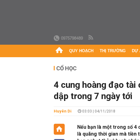
0975798489
QUY HOẠCH
THỊ TRƯỜNG
DỰ 
CỔ HỌC
4 cung hoàng đạo tài
dập trong 7 ngày tới
Huyên Di
03:03 | 04/11/2018
Nếu bạn là một trong số 4 
là quãng thời gian mà tiền