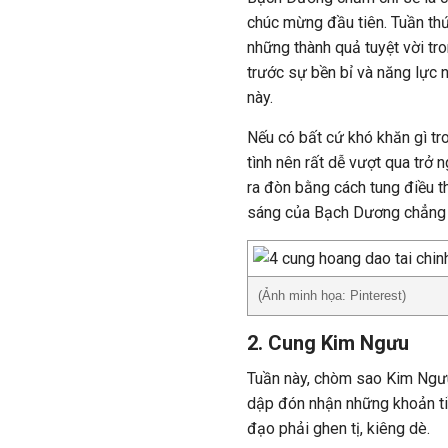
chúc mừng đầu tiên. Tuần thứ 
những thành quả tuyệt vời tr
trước sự bền bỉ và năng lực 
này.
Nếu có bất cứ khó khăn gì tr
tình nên rất dễ vượt qua trở n
ra đòn bằng cách tung điều th
sáng của Bạch Dương chẳng hề
(Ảnh minh họa: Pinterest)
2. Cung Kim Ngưu
Tuần này, chòm sao Kim Ngưu
dập đón nhận những khoản tiề
đạo phải ghen tị, kiêng dè.