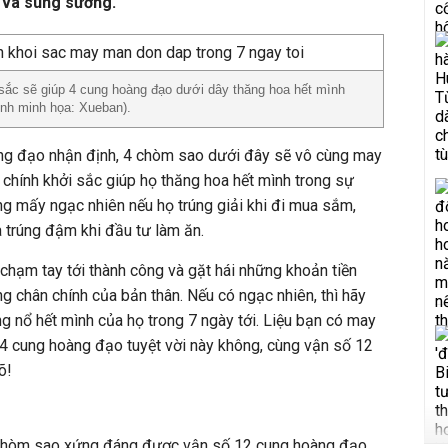
c và sung sướng.
i sắc sẽ giúp 4 cung hoàng đạo dưới dây thăng hoa hết mình
Ảnh minh họa: Xueban).
àng đạo nhận định, 4 chòm sao dưới đây sẽ vô cùng may
i chính khởi sắc giúp họ thăng hoa hết mình trong sự
g mấy ngạc nhiên nếu họ trúng giải khi đi mua sắm,
à trúng đậm khi đầu tư làm ăn.
 chạm tay tới thành công và gặt hái những khoản tiền
g chân chính của bản thân. Nếu có ngạc nhiên, thì hãy
g nổ hết mình của họ trong 7 ngày tới. Liệu bạn có may
4 cung hoàng đạo tuyệt vời này không, cùng vận số 12
õ!
chòm sao xứng đáng được vận số 12 cung hoàng đạo