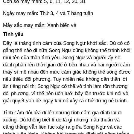
Con số may mắn: 5, 6, 11, 12, 20, 31
Ngày may mắn: Thứ 3, 4 và 7 hàng tuần
Mày sắc may mắn: Xanh biển và
Tình yêu
Đây là tháng tình cảm của Song Ngư khởi sắc. Dù có cố
gắng thế nào đi nữa Song Ngư cũng không thể tránh khỏi
mũi tên của thần tình yêu. Song Ngư và người ấy sẽ
dành phần lớn thời gian để ở bên nhau và hai người cảm
thấy si mê nhau đến mức cảm giác không thể sống được
nếu thiếu đối phương. Tuy nhiên nếu không cẩn thận lời
ăn tiếng nói thì Song Ngư có thể vô tình làm tổn thương
đối phương, vì thế nên uốn lưỡi bảy lần trước khi nói và
giải quyết vấn đề ngay khi nó xảy ra chứ đừng né tránh.
Tình cảm đôi lứa đi lên nhưng tình cảm gia đình lại đi
xuống. Dù không biết lí do là gì nhưng mâu thuẫn và
căng thẳng vẫn liên tục xảy ra giữa Song Ngư và các