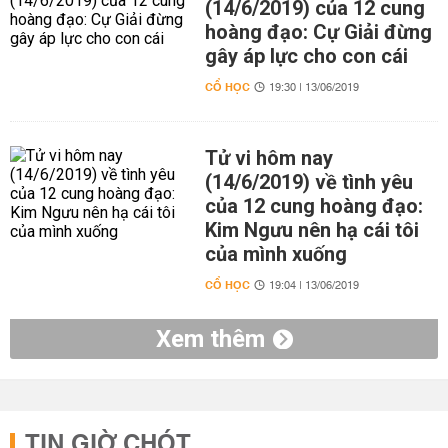
(14/6/2019) của 12 cung
hoàng đạo: Cự Giải đừng
gây áp lực cho con cái
CỔ HỌC
19:30 | 13/06/2019
Tử vi hôm nay
(14/6/2019) về tình yêu
của 12 cung hoàng đạo:
Kim Ngưu nên hạ cái tôi
của mình xuống
CỔ HỌC
19:04 | 13/06/2019
Xem thêm
TIN GIỜ CHÓT