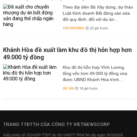
Theo đại diện Bộ Xây dựng, dự thảo
Luật Kinh doanh Bất động sản sửa
đổi quy định, đối với dự án...
THỊ TRƯỜNG
22 giờ trước
Khánh Hòa đề xuất làm khu đô thị hỗn hợp hơn
49.000 tỷ đồng
Khu đô thị hỗn hợp Vĩnh Lương,
tổng vốn hơn 49.000 tỷ đồng vừa
được UBND Khánh Hòa trình...
DỰ ÁN
18 giờ trước
TRANG TTĐTTH CỦA CÔNG TY VIETNEWSCORP
Giấy phép số 3324/GP-TTĐT do Sở VH&TT TPHCM cấp ngày 20/3/2026