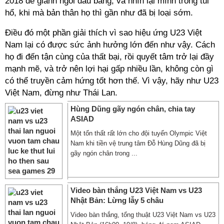
2018 để giành ngôi đầu bảng, và nhìn lại mình trong tủi
hổ, khi mà bản thân họ thì gần như đã bị loại sớm.
Điều đó một phần giải thích vì sao hiệu ứng U23 Việt
Nam lại có được sức ảnh hưởng lớn đến như vậy. Cách
họ đi đến tận cùng của thất bại, rồi quyết tâm trở lại đầy
mạnh mẽ, và trở nên lợi hại gấp nhiều lần, không còn gì
có thể truyền cảm hứng tốt hơn thế. Vì vậy, hãy như U23
Việt Nam, đừng như Thái Lan.
Hùng Dũng gãy ngón chân, chia tay
ASIAD
Một tổn thất rất lớn cho đội tuyển Olympic Việt
Nam khi tiền vệ trung tâm Đỗ Hùng Dũng đã bị
gãy ngón chân trong ...
Video bàn thắng U23 Việt Nam vs U23
Nhật Bản: Lừng lẫy 5 châu
Video bàn thắng, tổng thuật U23 Việt Nam vs U23