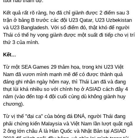
tuổi nào tham dự.
Kết quả rất rõ ràng, họ đã chỉ giành được 2 điểm sau 3
trận ở bảng B trước các đội U23 Qatar, U23 Uzbekistan
và U23 Bangladesh. Với số điểm đó, thật khó để người
Thái có thể hy vọng giành được một suất đi tiếp cho vị trí
thứ 3 của mình.
Kết...
Từ một SEA Games 29 thảm họa, trong khi U23 Việt
Nam đã vươn mình mạnh mẽ để có được thành quả
đáng ghi nhận ngày hôm nay, thì Thái Lan đã và đang
thụt lùi khá nhiều so với chính họ ở ASIAD cách đây 4
năm (vào đến top 4 đội cuối cùng dù không giành huy
chương).
Từ vị thế "đại ca" của bóng đá ĐNÁ, người Thái đang
phải chứng kiến Malaysia và Việt Nam lần lượt quật ngã
2 ông lớn châu Á là Hàn Quốc và Nhật Bản tại ASIAD