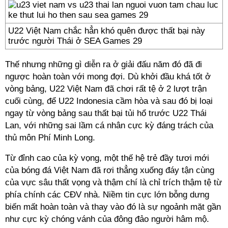
U22 Việt Nam chắc hẳn khó quên được thất bại này
trước người Thái ở SEA Games 29
Thế nhưng những gì diễn ra ở giải đấu năm đó đã đi
ngược hoàn toàn với mong đợi. Dù khởi đầu khá tốt ở
vòng bảng, U22 Việt Nam đã chơi rất tệ ở 2 lượt trận
cuối cùng, để U22 Indonesia cầm hòa và sau đó bị loại
ngay từ vòng bảng sau thất bại tủi hổ trước U22 Thái
Lan, với những sai lầm cá nhân cực kỳ đáng trách của
thủ môn Phí Minh Long.
Từ đỉnh cao của kỳ vọng, một thế hệ trẻ đầy tươi mới
của bóng đá Việt Nam đã rơi thẳng xuống đáy tận cùng
của vực sâu thất vọng và thậm chí là chỉ trích thậm tệ từ
phía chính các CĐV nhà. Niềm tin cực lớn bỗng dưng
biến mất hoàn toàn và thay vào đó là sự ngoảnh mặt gần
như cực kỳ chóng vánh của đông đảo người hâm mộ.