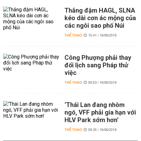
Thắng đậm HAGL, SLNA
kéo dài cơn ác mộng của
các ngôi sao phố Núi
THỂ THAO
15:41 | 16/06/2019
Công Phượng phải thay
đổi lịch sang Pháp thử
việc
THỂ THAO
09:53 | 16/06/2019
‘Thái Lan đang nhòm
ngó, VFF phải gia hạn với
HLV Park sớm hơn’
THỂ THAO
09:35 | 16/06/2019