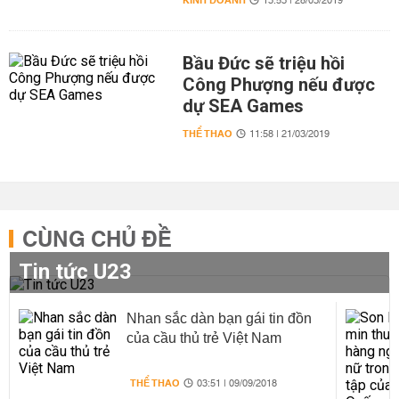
KINH DOANH
13:53 | 28/03/2019
Bầu Đức sẽ triệu hồi
Công Phượng nếu được
dự SEA Games
THỂ THAO
11:58 | 21/03/2019
CÙNG CHỦ ĐỀ
Tin tức U23
Nhan sắc dàn bạn gái tin đồn
của cầu thủ trẻ Việt Nam
THỂ THAO
03:51 | 09/09/2018