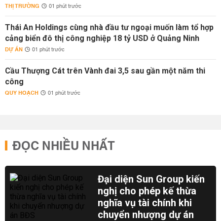
THỊ TRƯỜNG
01 phút trước
Thái An Holdings cùng nhà đầu tư ngoại muốn làm tổ hợp
cảng biển đô thị công nghiệp 18 tỷ USD ở Quảng Ninh
DỰ ÁN
01 phút trước
Cầu Thượng Cát trên Vành đai 3,5 sau gần một năm thi
công
QUY HOẠCH
01 phút trước
ĐỌC NHIỀU NHẤT
Đại diện Sun Group kiến
nghị cho phép kế thừa
nghĩa vụ tài chính khi
chuyển nhượng dự án