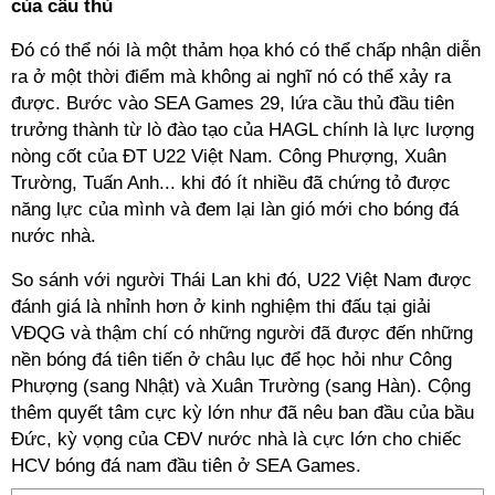
của cầu thủ
Đó có thể nói là một thảm họa khó có thể chấp nhận diễn
ra ở một thời điểm mà không ai nghĩ nó có thể xảy ra
được. Bước vào SEA Games 29, lứa cầu thủ đầu tiên
trưởng thành từ lò đào tạo của HAGL chính là lực lượng
nòng cốt của ĐT U22 Việt Nam. Công Phượng, Xuân
Trường, Tuấn Anh... khi đó ít nhiều đã chứng tỏ được
năng lực của mình và đem lại làn gió mới cho bóng đá
nước nhà.
So sánh với người Thái Lan khi đó, U22 Việt Nam được
đánh giá là nhỉnh hơn ở kinh nghiệm thi đấu tại giải
VĐQG và thậm chí có những người đã được đến những
nền bóng đá tiên tiến ở châu lục để học hỏi như Công
Phượng (sang Nhật) và Xuân Trường (sang Hàn). Cộng
thêm quyết tâm cực kỳ lớn như đã nêu ban đầu của bầu
Đức, kỳ vọng của CĐV nước nhà là cực lớn cho chiếc
HCV bóng đá nam đầu tiên ở SEA Games.