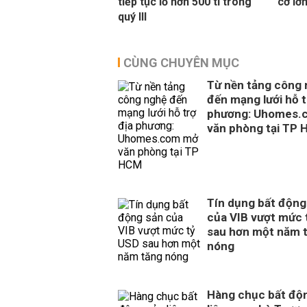
tiếp tục lỗ hơn 500 tỉ trong
cơ lớ
quý III
CÙNG CHUYÊN MỤC
Từ nền tảng công
đến mạng lưới hỗ t
phương: Uhomes.
văn phòng tại TP
Tín dụng bất động
của VIB vượt mức 
sau hơn một năm 
nóng
Hàng chục bất độ