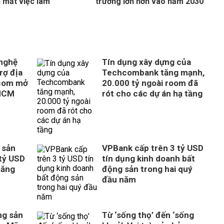
n mất việc làm
trưởng lớn hơn vào năm 2030
 nghệ
Tín dụng xây dựng của
rợ địa
Techcombank tăng mạnh,
com mở
20.000 tỷ ngoài room đã
 HCM
rót cho các dự án hạ tầng
 sản
VPBank cấp trên 3 tỷ USD
tỷ USD
tín dụng kinh doanh bất
tăng
động sản trong hai quý
đầu năm
ng sản
Từ ‘sống thọ’ đến ‘sống