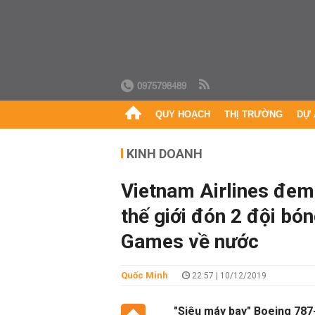
0975798489
QUY HOẠCH
THỊ TRƯỜNG
DỰ 
KINH DOANH
Vietnam Airlines đem 
thế giới đón 2 đội bó
Games về nước
Quốc Minh
22:57 | 10/12/2019
"Siêu máy bay" Boeing 787-