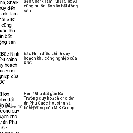
đến Shark Tam, Khải Silk: Ai
cũng muốn lấn sân bất động
Thị trường thường
sản
‘phất lên’ trong tháng 8,
nhóm ngành nào có
tiềm năng dẫn sóng?
Bắc Ninh điều chỉnh quy
hoạch khu công nghiệp của
KBC
Hơn 49ha đất gần Bãi
Trường quy hoạch cho dự
án Phú Quốc Housing và
bóng dáng của MIK Group