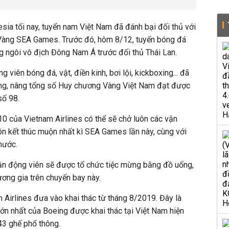
esia tối nay, tuyển nam Việt Nam đã đánh bại đối thủ với
 Vàng SEA Games. Trước đó, hôm 8/12, tuyển bóng đá
g ngôi vô địch Đông Nam Á trước đối thủ Thái Lan.
 viên bóng đá, vật, điền kinh, bơi lội, kickboxing... đã
g, nâng tổng số Huy chương Vàng Việt Nam đạt được
số 98.
0 của Vietnam Airlines có thể sẽ chở luôn các vận
n kết thúc muộn nhất kì SEA Games lần này, cùng với
nước.
vận động viên sẽ được tổ chức tiệc mừng bằng đồ uống,
ương gia trên chuyến bay này.
Airlines đưa vào khai thác từ tháng 8/2019. Đây là
lớn nhất của Boeing được khai thác tại Việt Nam hiện
343 ghế phổ thông.