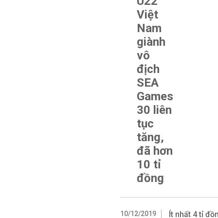
U22
Việt
Nam
giành
vô
địch
SEA
Games
30 liên
tục
tăng,
đã hơn
10 tỉ
đồng
10/12/2019
Ít nhất 4 tỉ đ