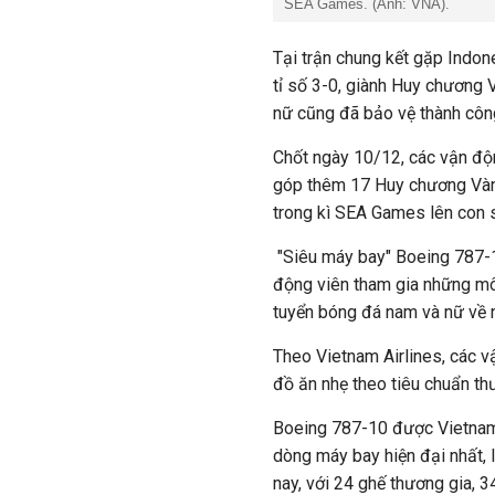
SEA Games. (Ảnh: VNA).
Tại trận chung kết gặp Indon
tỉ số 3-0, giành Huy chương
nữ cũng đã bảo vệ thành côn
Chốt ngày 10/12, các vận động
góp thêm 17 Huy chương Vàn
trong kì SEA Games lên con 
"Siêu máy bay" Boeing 787-1
động viên tham gia những mô
tuyển bóng đá nam và nữ về 
Theo Vietnam Airlines, các 
đồ ăn nhẹ theo tiêu chuẩn th
Boeing 787-10 được Vietnam 
dòng máy bay hiện đại nhất, 
nay, với 24 ghế thương gia, 