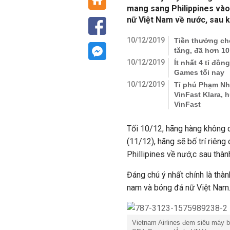
mang sang Philippines vào
nữ Việt Nam về nước, sau 
10/12/2019
Tiền thưởng cho
tăng, đã hơn 10
10/12/2019
Ít nhất 4 tỉ đồ
Games tối nay
10/12/2019
Tỉ phú Phạm Nh
VinFast Klara,
VinFast
Tối 10/12, hãng hàng không q
(11/12), hãng sẽ bố trí riên
Phillipines về nướ,c sau th
Đáng chú ý nhất chính là thà
nam và bóng đá nữ Việt Nam
Vietnam Airlines đem siêu máy b