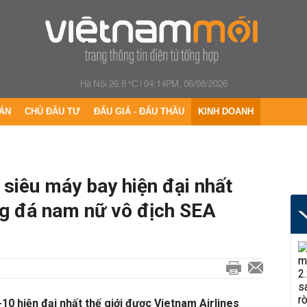
Hà Nội 26.8 °C
|
04:14PM, 06/08/2026
ÁN
CHỦ ĐẦU TƯ
ĐẤU GIÁ - ĐẤU THẦU
KINH DOANH
siêu máy bay hiện đại nhất
ng đá nam nữ vô địch SEA
10 hiện đại nhất thế giới được Vietnam Airlines