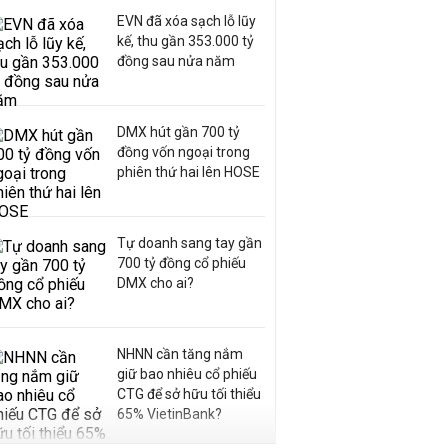
EVN đã xóa sạch lỗ lũy
kế, thu gần 353.000 tỷ
đồng sau nửa năm
DMX hút gần 700 tỷ
đồng vốn ngoại trong
phiên thứ hai lên HOSE
Tự doanh sang tay gần
700 tỷ đồng cổ phiếu
DMX cho ai?
NHNN cần tăng nắm
giữ bao nhiêu cổ phiếu
CTG để sở hữu tối thiểu
65% VietinBank?