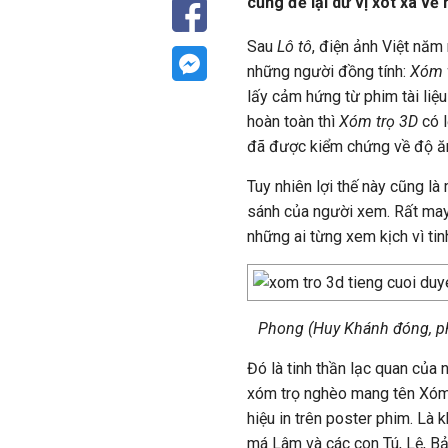
cũng để lại dư vị xót xa về
Sau
Lô tô
, điện ảnh Việt nă
những người đồng tính:
Xóm 
lấy cảm hứng từ phim tài liệ
hoàn toàn thì
Xóm trọ 3D
có l
đã được kiểm chứng về độ ăn 
Tuy nhiên lợi thế này cũng l
sánh của người xem. Rất may
những ai từng xem kịch vì ti
Phong (Huy Khánh đóng, ph
Đó là tinh thần lạc quan của
xóm trọ nghèo mang tên Xóm t
hiệu in trên poster phim. Là
má Lâm và các con Tú, Lệ, Bả