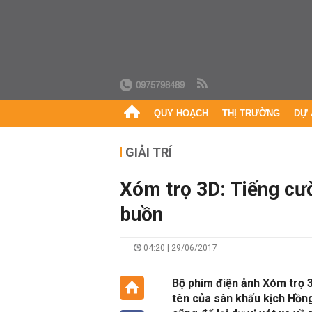
0975798489
QUY HOẠCH
THỊ TRƯỜNG
DỰ 
GIẢI TRÍ
Xóm trọ 3D: Tiếng cư
buồn
04:20 | 29/06/2017
Bộ phim điện ảnh Xóm trọ 3
tên của sân khấu kịch Hồn