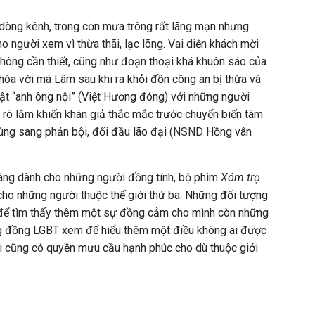
 dòng kênh, trong cơn mưa trông rất lãng mạn nhưng
o người xem vì thừa thãi, lạc lõng. Vai diễn khách mời
hông cần thiết, cũng như đoạn thoại khá khuôn sáo của
hòa với má Lâm sau khi ra khỏi đồn công an bị thừa và
vật “anh ông nội” (Việt Hương đóng) với những người
 rõ lắm khiến khán giả thắc mắc trước chuyển biến tâm
tùng sang phản bội, đối đầu lão đại (NSND Hồng vân
háng dành cho những người đồng tính, bộ phim
Xóm trọ
ho những người thuộc thế giới thứ ba. Những đối tượng
 để tìm thấy thêm một sự đồng cảm cho mình còn những
g đồng LGBT xem để hiểu thêm một điều không ai được
 ai cũng có quyền mưu cầu hạnh phúc cho dù thuộc giới