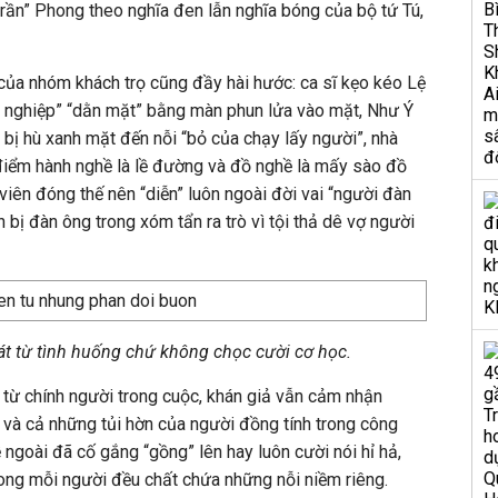
trần” Phong theo nghĩa đen lẫn nghĩa bóng của bộ tứ Tú,
ủa nhóm khách trọ cũng đầy hài hước: ca sĩ kẹo kéo Lệ
g nghiệp” “dằn mặt” bằng màn phun lửa vào mặt, Như Ý
 bị hù xanh mặt đến nỗi “bỏ của chạy lấy người”, nhà
a điểm hành nghề là lề đường và đồ nghề là mấy sào đồ
viên đóng thế nên “diễn” luôn ngoài đời vai “người đàn
bị đàn ông trong xóm tẩn ra trò vì tội thả dê vợ người
át từ tình huống chứ không chọc cười cơ học.
 từ chính người trong cuộc, khán giả vẫn cảm nhận
và cả những tủi hờn của người đồng tính trong công
 ngoài đã cố gắng “gồng” lên hay luôn cười nói hỉ hả,
rong mỗi người đều chất chứa những nỗi niềm riêng.