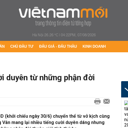
Hà Nội 26.26 °C
|
04:22PM, 07/08/2026
ÁN
CHỦ ĐẦU TƯ
ĐẤU GIÁ - ĐẤU THẦU
KINH DOANH
ời duyên từ những phận đời
D (khởi chiếu ngày 30/6) chuyển thể từ vở kịch cùng
g Vân mang lại nhiều tiếng cười duyên dáng nhưng