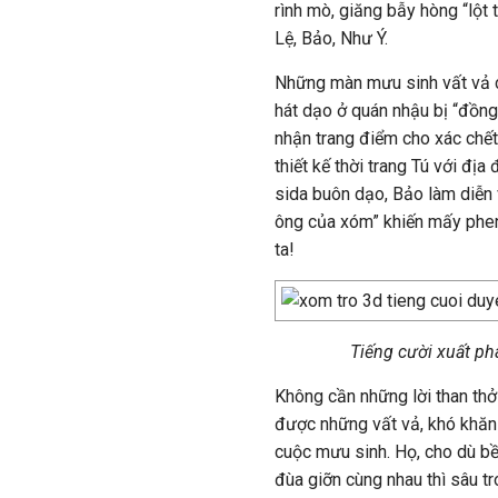
rình mò, giăng bẫy hòng “lột 
Lệ, Bảo, Như Ý.
Những màn mưu sinh vất vả c
hát dạo ở quán nhậu bị “đồn
nhận trang điểm cho xác chết
thiết kế thời trang Tú với đị
sida buôn dạo, Bảo làm diễn 
ông của xóm” khiến mấy phen 
ta!
Tiếng cười xuất ph
Không cần những lời than thở
được những vất vả, khó khăn 
cuộc mưu sinh. Họ, cho dù bề
đùa giỡn cùng nhau thì sâu t