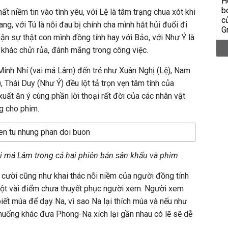
 niềm tin vào tình yêu, với Lệ là tâm trạng chua xót khi
ng, với Tú là nỗi đau bị chính cha mình hắt hủi đuổi đi
hận sự thật con mình đồng tính hay với Bảo, với Như Ý là
i khác chửi rủa, đánh mắng trong công việc.
Minh Nhí (vai má Lâm) đến trẻ như Xuân Nghị (Lệ), Nam
 Thái Duy (Như Ý) đều lột tả trọn vẹn tâm tính của
uất ăn ý cùng phần lời thoại rất đời của các nhân vật
g cho phim.
 má Lâm trong cả hai phiên bản sân khấu và phim
g cười cũng như khai thác nỗi niềm của người đồng tính
ột vài điểm chưa thuyết phục người xem. Người xem
biết múa để dạy Na, vì sao Na lại thích múa và nếu như
huống khác đưa Phong-Na xích lại gần nhau có lẽ sẽ dễ