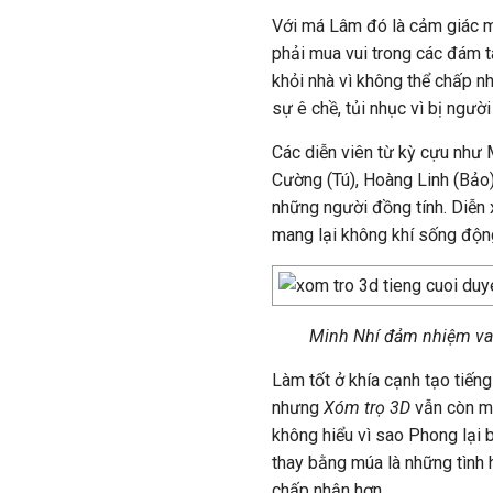
Với má Lâm đó là cảm giác mất
phải mua vui trong các đám ta
khỏi nhà vì không thể chấp n
sự ê chề, tủi nhục vì bị ngườ
Các diễn viên từ kỳ cựu như 
Cường (Tú), Hoàng Linh (Bảo),
những người đồng tính. Diễn x
mang lại không khí sống độn
Minh Nhí đảm nhiệm vai
Làm tốt ở khía cạnh tạo tiến
nhưng
Xóm trọ 3D
vẫn còn m
không hiểu vì sao Phong lại 
thay bằng múa là những tình 
chấp nhận hơn.