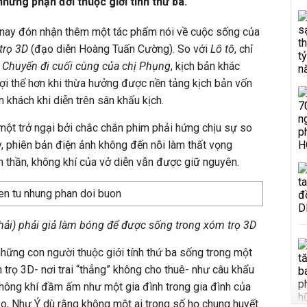
 những phận đời thuộc giới tính thứ ba.
m nay đón nhận thêm một tác phẩm nói về cuộc sống của
trọ 3D
(đạo diễn Hoàng Tuấn Cường). So với
Lô tô
, chỉ
u
Chuyến đi cuối cùng của chị Phụng
, kịch bản khác
ợi thế hơn khi thừa hưởng được nền tảng kịch bản vốn
khách khi diễn trên sân khấu kịch.
à một trở ngại bởi chắc chắn phim phải hứng chịu sự so
, phiên bản điện ảnh không đến nỗi làm thất vọng
nh thần, không khí của vở diễn vẫn được giữ nguyên.
ải) phải giả làm bóng để được sống trong xóm trọ 3D
 những con người thuộc giới tính thứ ba sống trong một
rọ 3D- nơi trai “thẳng” không cho thuê- như câu khẩu
 không khí đầm ấm như một gia đình trong gia đình của
o, Như Ý dù rằng không một ai trong số họ chung huyết