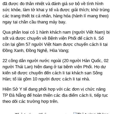
đã được đo thân nhiệt và đánh giá sơ bộ về tình hình
sức khỏe, làm tờ khai y tế và được giải thích; khử trùng
các trang thiết bị cá nhân, hàng hóa (hành lí mang theo)
ngay tại chân cầu thang máy bay.
Qua phân loại có 1 hành khách nam (người Việt Nam) bị
sốt và được chuyển về Bệnh viện Phổi để
cách li. S
ố
còn lại gồm 57 người Việt Nam được chuyển
cách li
tại
Đồng Xanh, Đồng Nghệ, Hòa Vang;
22 công dân người nước ngoài (20 người Hàn Quốc, 02
người Thái Lan) hiện đang ở tại bệnh viện Phổi. Họ dự
kiến sẽ được chuyển đến
cách li
tại khách sạn Sông
Hàn; tổ lái gồm 10 người được
cách li
tại nhà.
Hiện Sở Y tế đang phối hợp với các đơn vị chức năng
TP Đà Nẵng để hoàn thiện các địa điểm cách li, tiếp tục
theo dõi các trường hợp trên.