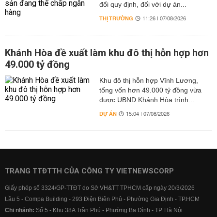
đổi quy định, đối với dự án...
THỊ TRƯỜNG
11:26 | 07/08/2026
Khánh Hòa đề xuất làm khu đô thị hỗn hợp hơn
49.000 tỷ đồng
Khu đô thị hỗn hợp Vĩnh Lương,
tổng vốn hơn 49.000 tỷ đồng vừa
được UBND Khánh Hòa trình...
DỰ ÁN
15:04 | 07/08/2026
TRANG TTĐTTH CỦA CÔNG TY VIETNEWSCORP
Giấy phép số 3324/GP-TTĐT do Sở VH&TT TPHCM cấp ngày 20/3/2026
Lầu 5 - Compa Building - 293 Điện Biên Phủ - Phường Gia Định - TP.HCM
Chi nhánh:
Số 5 - Khu 38A Trần Phú - Phường Ba Đình - TP. Hà Nội