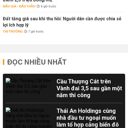
ĐẤU GIÁ - ĐẤU THẦU
6 giờ trước
Đất tăng giá sau khi thu hồi: Người dân cần được chia sẻ
lợi ích hợp lý
THỊ TRƯỜNG
7 giờ trước
ĐỌC NHIỀU NHẤT
Cầu Thượng Cát trên
Vành đai 3,5 sau gần một
năm thi công
Thái An Holdings cùng
nhà đầu tư ngoại muốn
làm tổ hợp cảng biển đô