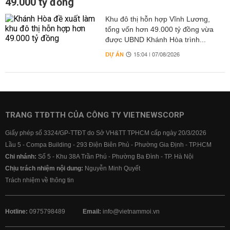
49.000 tỷ đồng
Khu đô thị hỗn hợp Vĩnh Lương,
tổng vốn hơn 49.000 tỷ đồng vừa
được UBND Khánh Hòa trình...
DỰ ÁN
15:04 | 07/08/2026
TRANG TTĐTTH CỦA CÔNG TY VIETNEWSCORP
Giấy phép số 3324/GP-TTĐT do Sở VH&TT TPHCM cấp ngày 20/3/2026
Lầu 5 - Compa Building - 293 Điện Biên Phủ - Phường Gia Định - TP.HCM
Chi nhánh:
Số 5 - Khu 38A Trần Phú - Phường Ba Đình - TP. Hà Nội
Chịu trách nhiệm nội dung:
Nguyễn Minh Quyết
Trách nhiệm về thông tin
Hotline:
0975798489
Email:
info@vietnammoi.vn