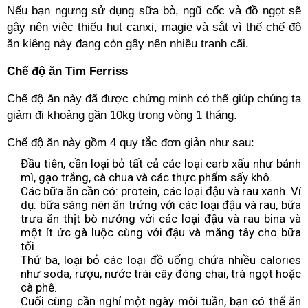
Nếu bạn ngưng sử dụng sữa bò, ngũ cốc và đồ ngọt sẽ
gây nên việc thiếu hụt canxi, magie và sắt vì thế chế độ
ăn kiêng này đang còn gây nên nhiều tranh cãi.
Chế độ ăn Tim Ferriss
Chế độ ăn này đã được chứng minh có thể giúp chúng ta
giảm đi khoảng gần 10kg trong vòng 1 tháng.
Chế độ ăn này gồm 4 quy tắc đơn giản như sau:
Đầu tiên, cần loại bỏ tất cả các loại carb xấu như bánh
mì, gạo trắng, cà chua và các thực phẩm sấy khô.
Các bữa ăn cần có: protein, các loại đậu và rau xanh. Ví
dụ: bữa sáng nên ăn trứng với các loại đậu và rau, bữa
trưa ăn thịt bò nướng với các loại đậu và rau bina và
một ít ức gà luộc cùng với đậu và măng tây cho bữa
tối.
Thứ ba, loại bỏ các loại đồ uống chứa nhiều calories
như soda, rượu, nước trái cây đóng chai, trà ngọt hoặc
cà phê.
Cuối cùng cần nghỉ một ngày mỗi tuần, bạn có thể ăn