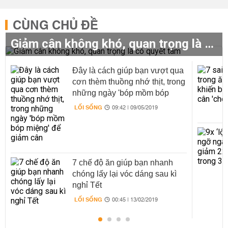
CÙNG CHỦ ĐỀ
Giảm cân không khó, quan trọng là có quyết tâm
Đây là cách giúp bạn vượt qua
cơn thèm thuồng nhớ thịt, trong
những ngày 'bóp mồm bóp
miệng' để giảm cân
LỐI SỐNG
09:42 | 09/05/2019
7 chế độ ăn giúp bạn nhanh
chóng lấy lại vóc dáng sau kì
nghỉ Tết
LỐI SỐNG
00:45 | 13/02/2019