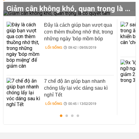
Giảm cân không khó, quan trọng là có quyết tâm
Đây là cách giúp bạn vượt qua
cơn thèm thuồng nhớ thịt, trong
những ngày 'bóp mồm bóp
miệng' để giảm cân
LỐI SỐNG
09:42 | 09/05/2019
7 chế độ ăn giúp bạn nhanh
chóng lấy lại vóc dáng sau kì
nghỉ Tết
LỐI SỐNG
00:45 | 13/02/2019