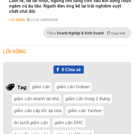
Lưỡi tê, da tái nhợt, ngừng thở từng cơn sau khi uống rượu
ngâm củ ấu tẩu: Người đàn ông kể lại trải nghiệm suýt
chết nhớ đời
LỐI SỐNG
11:16 | 08/05/2019
Theo
Doanh Nghiệp & Kinh Doanh
Copy link
LỐI SỐNG
0
Chia sẻ
giảm cân
giảm cân Golean
Tag:
giảm cân nhanh tại nhà
giảm cân trong 1 tháng
giảm cân cấp tốc tại nhà
giảm cân Yanhee
ăn bưởi giảm cân
giảm cân DHC