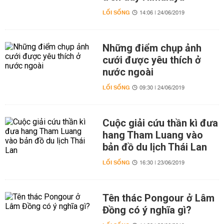
LỐI SỐNG
14:06 | 24/06/2019
Những điểm chụp ảnh
cưới được yêu thích ở
nước ngoài
LỐI SỐNG
09:30 | 24/06/2019
Cuộc giải cứu thần kì đưa
hang Tham Luang vào
bản đồ du lịch Thái Lan
LỐI SỐNG
16:30 | 23/06/2019
Tên thác Pongour ở Lâm
Đồng có ý nghĩa gì?