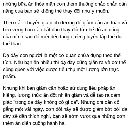
những bữa ăn thỏa mãn cơn thèm thuồng chắc chắn cân
nặng của bạn sẽ không thể thay đổi như ý muốn.
Theo các chuyên gia dinh dưỡng để giảm cân an toàn và
bền vững bạn cần bắt đầu thay đổi từ chế độ ăn uống
của mình sau đó mới đến tăng cường luyện tập thể dục
thể thao...
Dạ dày con người là một cơ quan chứa đựng theo thể
tích. Nếu bạn ăn nhiều thì dạ dày cũng giãn ra và cơ thể
cũng quen với việc được tiêu thụ một lượng lớn thực
phẩm.
Nhưng khi bạn giảm cân hoặc sử dụng liệu pháp ăn
kiêng, lượng thức ăn đột nhiên giảm và dễ tạo ra cảm
giác "trong dạ dày không có gì cả". Nhưng chỉ cần cố
gắng một vài ngày, cơn đói này sẽ được giảm bớt bởi dạ
dày sẽ dần thích nghi, bạn sẽ sớm vượt qua những cơn
thèm ăn điên cuồng hành hạ.