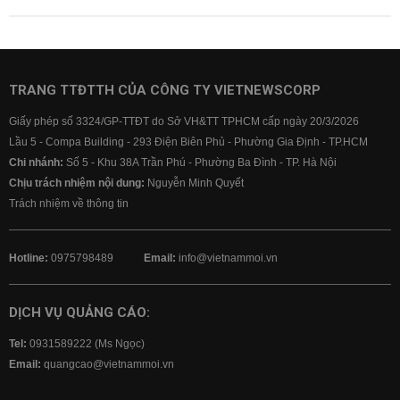
TRANG TTĐTTH CỦA CÔNG TY VIETNEWSCORP
Giấy phép số 3324/GP-TTĐT do Sở VH&TT TPHCM cấp ngày 20/3/2026
Lầu 5 - Compa Building - 293 Điện Biên Phủ - Phường Gia Định - TP.HCM
Chi nhánh:
Số 5 - Khu 38A Trần Phú - Phường Ba Đình - TP. Hà Nội
Chịu trách nhiệm nội dung:
Nguyễn Minh Quyết
Trách nhiệm về thông tin
Hotline:
0975798489
Email:
info@vietnammoi.vn
DỊCH VỤ QUẢNG CÁO:
Tel:
0931589222 (Ms Ngọc)
Email:
quangcao@vietnammoi.vn