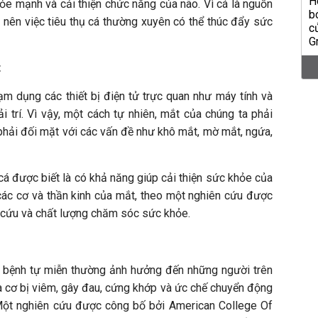
ỏe mạnh và cải thiện chức năng của não. Vì cá là nguồn
, nên việc tiêu thụ cá thường xuyên có thể thúc đẩy sức
t
ạm dụng các thiết bị điện tử trực quan như máy tính và
ải trí. Vì vậy, một cách tự nhiên, mắt của chúng ta phải
phải đối mặt với các vấn đề như khô mắt, mờ mắt, ngứa,
á được biết là có khả năng giúp cải thiện sức khỏe của
ác cơ và thần kinh của mắt, theo một nghiên cứu được
n cứu và chất lượng chăm sóc sức khỏe.
 bệnh tự miễn thường ảnh hưởng đến những người trên
và cơ bị viêm, gây đau, cứng khớp và ức chế chuyển động
 Một nghiên cứu được công bố bởi American College Of