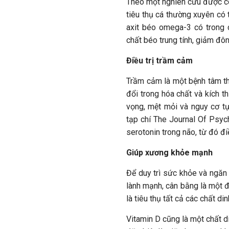
Theo một nghiên cứu được côn
tiêu thụ cá thường xuyên có
axit béo omega-3 có trong 
chất béo trung tính, giảm đô
Điều trị trầm cảm
Trầm cảm là một bệnh tâm th
đổi trong hóa chất và kích t
vọng, mệt mỏi và nguy cơ tự
tạp chí The Journal Of Psych
serotonin trong não, từ đó đi
Giúp xương khỏe mạnh
Để duy trì sức khỏe và ngăn
lành mạnh, cân bằng là một đ
là tiêu thụ tất cả các chất d
Vitamin D cũng là một chất d