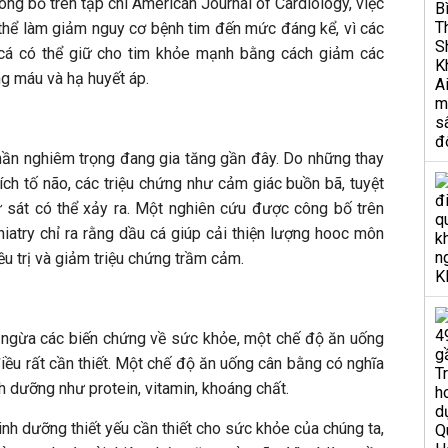
g bố trên tạp chí American Journal of Cardiology, việc
 thể làm giảm nguy cơ bệnh tim đến mức đáng kể, vì các
cá có thể giữ cho tim khỏe mạnh bằng cách giảm các
ng máu và hạ huyết áp.
ần nghiêm trọng đang gia tăng gần đây. Do những thay
hích tố não, các triệu chứng như cảm giác buồn bã, tuyệt
 sát có thể xảy ra. Một nghiên cứu được công bố trên
iatry chỉ ra rằng dầu cá giúp cải thiện lượng hooc môn
ều trị và giảm triệu chứng trầm cảm.
 ngừa các biến chứng về sức khỏe, một chế độ ăn uống
iều rất cần thiết. Một chế độ ăn uống cân bằng có nghĩa
inh dưỡng như protein, vitamin, khoáng chất.
inh dưỡng thiết yếu cần thiết cho sức khỏe của chúng ta,