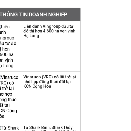
Việt Nam muốn phát
THÔNG TIN DOANH NGHIỆP
triển quỹ hưu trí: Từ tiết
kiệm gia đình thành
Liên danh Vingroup đầu tư
nguồn cấp vốn dài hạn
đô thị hơn 4.600 ha ven vịnh
và kinh nghiệm từ
Hạ Long
Malaysia
Quy mô quỹ PYN Elite
giảm hơn 2.100 tỷ đồng
sau tháng 7 ‘tồi tệ’
Vinaruco (VRG) có lãi trở lại
nhờ hợp đồng thuê đất tại
Iran xem xét cấm tàu
KCN Cộng Hòa
Mỹ qua eo biển
Hormuz, giá dầu bật
tăng trở lại
Thành viên HĐQT
VPBankS xin từ nhiệm
Từ Shark Bình, Shark Thủy