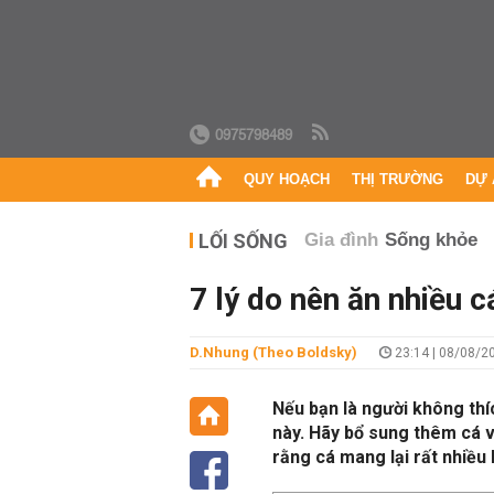
0975798489
QUY HOẠCH
THỊ TRƯỜNG
DỰ 
LỐI SỐNG
Gia đình
Sống khỏe
7 lý do nên ăn nhiều c
D.Nhung (Theo Boldsky)
23:14 | 08/08/2
Nếu bạn là người không thíc
này. Hãy bổ sung thêm cá 
rằng cá mang lại rất nhiều 