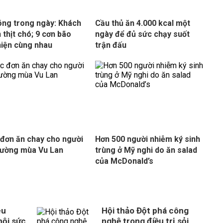
óng trong ngày: Khách
Cầu thủ ăn 4.000 kcal một
n thịt chó; 9 cơn bão
ngày để đủ sức chạy suốt
hiện cùng nhau
trận đấu
đơn ăn chay cho người
Hơn 500 người nhiễm ký sinh
đường mùa Vu Lan
trùng ở Mỹ nghi do ăn salad
của McDonald’s
êu
Hội thảo Đột phá công
hội sức
nghệ trong điều trị sỏi