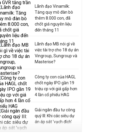
Lãnh đạo Vinamilk:
Tăng quy mô đàn bò
thêm 8.000 con, đã
chốt giá nguyên liệu
đến tháng 11
Lãnh đạo MB nói gì về
việc tài trợ cho 18 dự án
Vingroup, Sungroup và
Masterise?
Công ty con của HAGL
chốt ngày IPO gần 19
triệu cp với giá gấp hơn
4 lần cổ phiếu HAG
Giải ngân đầu tư công
quý III: Khi các siêu dự
án áp sát 'vạch đích'