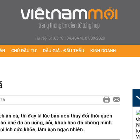
Hà Nội 31.05 °C
|
04:46AM, 07/08/2026
ÁN
CHỦ ĐẦU TƯ
ĐẤU GIÁ - ĐẤU THẦU
KINH DOANH
á
018
h ăn cá, thì đây là lúc bạn nên thay đổi thói quen
vào chế độ ăn uống, bởi, khoa học đã chứng minh
lợi ích sức khỏe, làm bạn ngạc nhiên.