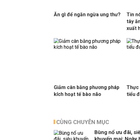
Ăn gì để ngăn ngừa ung thư?
Tin n
tây ă
xuất 
Giảm cân bằng phương pháp
Thực 
kích hoạt tế bào não
tiểu 
CÙNG CHUYÊN MỤC
Bùng nổ ưu đãi, si
khuyến mại: Ngày 