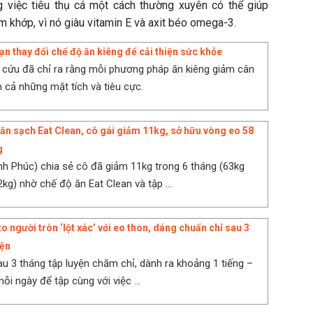
 việc tiêu thụ cá một cách thường xuyên có thể giúp
m khớp, vì nó giàu vitamin E và axit béo omega-3.
ạn thay đổi chế độ ăn kiêng để cải thiện sức khỏe
 cứu đã chỉ ra rằng mỗi phương pháp ăn kiêng giảm cân
cả những mặt tích và tiêu cực.
ăn sạch Eat Clean, cô gái giảm 11kg, sở hữu vòng eo 58
g
h Phúc) chia sẻ cô đã giảm 11kg trong 6 tháng (63kg
kg) nhờ chế độ ăn Eat Clean và tập ...
o người tròn ‘lột xác’ với eo thon, dáng chuẩn chỉ sau 3
yện
u 3 tháng tập luyện chăm chỉ, dành ra khoảng 1 tiếng –
mỗi ngày để tập cùng với việc ...