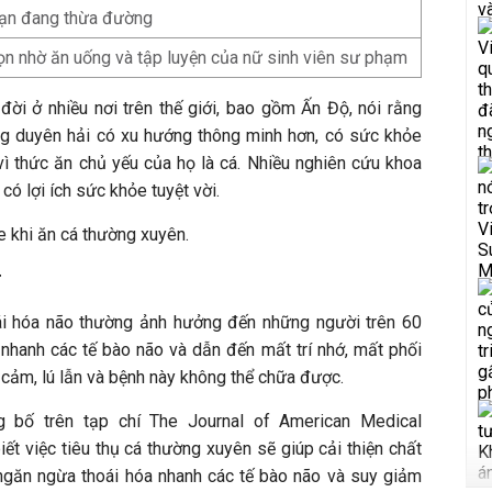
 bạn đang thừa đường
ọn nhờ ăn uống và tập luyện của nữ sinh viên sư phạm
đời ở nhiều nơi trên thế giới, bao gồm Ấn Độ, nói rằng
g duyên hải có xu hướng thông minh hơn, có sức khỏe
vì thức ăn chủ yếu của họ là cá. Nhiều nghiên cứu khoa
có lợi ích sức khỏe tuyệt vời.
e khi ăn cá thường xuyên.
r
ái hóa não thường ảnh hưởng đến những người trên 60
 nhanh các tế bào não và dẫn đến mất trí nhớ, mất phối
 cảm, lú lẫn và bệnh này không thể chữa được.
 bố trên tạp chí The Journal of American Medical
t việc tiêu thụ cá thường xuyên sẽ giúp cải thiện chất
ngăn ngừa thoái hóa nhanh các tế bào não và suy giảm