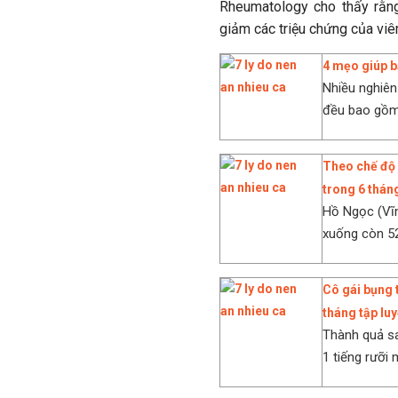
Rheumatology cho thấy rằng
giảm các triệu chứng của viê
4 mẹo giúp b
Nhiều nghiên
đều bao gồm 
Theo chế độ 
trong 6 thán
Hồ Ngọc (Vĩn
xuống còn 52
Cô gái bụng t
tháng tập lu
Thành quả sa
1 tiếng rưỡi 