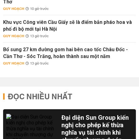
Thơ
QUY HOẠCH
10 giờ trước
Khu vực Công viên Cầu Giấy sẽ là điểm bắn pháo hoa và
phố đi bộ mới tại Hà Nội
QUY HOẠCH
13 giờ trước
Bổ sung 27 km đường gom hai bên cao tốc Châu Đốc -
Cần Thơ - Sóc Trăng, hoàn thành sau một năm
QUY HOẠCH
13 giờ trước
ĐỌC NHIỀU NHẤT
Đại diện Sun Group kiến
nghị cho phép kế thừa
nghĩa vụ tài chính khi