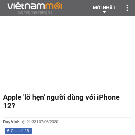
MỚI NHẤT
Apple 'lỡ hẹn' người dùng với iPhone
12?
Duy Vinh
21:33 | 07/06/2020
Chia sẻ
15