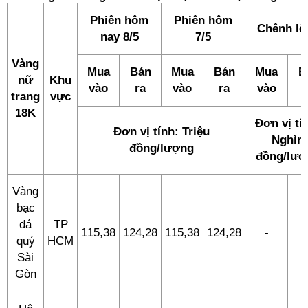
Phiên hôm
Phiên hôm
Chênh lệ
nay 8/5
7/5
Vàng
Mua
Bán
Mua
Bán
Mua
B
nữ
Khu
vào
ra
vào
ra
vào
trang
vực
18K
Đơn vị tí
Đơn vị tính: Triệu
Nghìn
đồng/lượng
đồng/lượ
Vàng
bạc
đá
TP
115,38
124,28
115,38
124,28
-
quý
HCM
Sài
Gòn