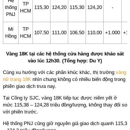
Hệ
TP
thống
115,30
124,20
115,30
124,20
-
HCM
PNJ
Mi
TP
107,50
111,00
106,50
110,00
+1.000
+1
Hồng
HCM
Vàng 18K tại các hệ thống cửa hàng được khảo sát
vào lúc 12h30. (Tổng hợp: Du Y)
Cùng xu hướng với các phân khúc khác, thị trường
vàng
nữ trang 18K
nhìn chung không có nhiều biến động trong
phiên giao dịch trưa nay.
Tại Công ty SJC, vàng 18K tiếp tục được niêm yết ở
mức 115,38 – 124,28 triệu đồng/lượng, không thay đổi so
với phiên trước.
Hệ thống PNJ cũng giữ nguyên giá giao dịch quanh 115,3