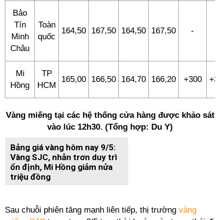
Bảo
Tín
Toàn
164,50
167,50
164,50
167,50
-
-
Minh
quốc
Châu
Mi
TP
165,00
166,50
164,70
166,20
+300
+3
Hồng
HCM
Vàng miếng tại các hệ thống cửa hàng được khảo sát
vào lúc 12h30. (Tổng hợp: Du Y)
Bảng giá vàng hôm nay 9/5:
Vàng SJC, nhẫn trơn duy trì
ổn định, Mi Hồng giảm nửa
triệu đồng
Sau chuỗi phiên tăng mạnh liên tiếp, thị trường
vàng