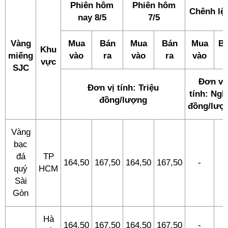
Phiên hôm
Phiên hôm
Chênh lệ
nay 8/5
7/5
Vàng
Mua
Bán
Mua
Bán
Mua
B
Khu
miếng
vào
ra
vào
ra
vào
r
vực
SJC
Đơn vị
Đơn vị tính: Triệu
tính: Ngh
đồng/lượng
đồng/lượ
Vàng
bạc
đá
TP
164,50
167,50
164,50
167,50
-
-
quý
HCM
Sài
Gòn
Hà
164,50
167,50
164,50
167,50
-
-