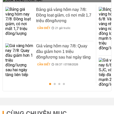
Bảng giá vàng hôm nay 7/8:
Đồng loạt giảm, có nơi mất 1,7
triệu đồng/lượng
CẦN BIẾT
21 giờ trước
Giá vàng hôm nay 7/8: Quay
đầu giảm hơn 1 triệu
đồng/lượng sau hai ngày tăng
liên tiếp
CẦN BIẾT
09:37 | 07/08/2026