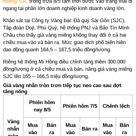
miếng SJC
trong trưa 8/5 tạm thời bước vào trạng thái đi
ngang tại phần lớn doanh nghiệp kinh doanh vàng lớn.
Khảo sát tại Công ty Vàng bạc Đá quý Sài Gòn (SJC),
Tập đoàn Doji, Phú Quý, hệ thống PNJ và Bảo Tín Minh
Châu cho thấy giá vàng miếng không thay đổi ở cả hai
chiều mua vào và bán ra. Mức giao dịch phổ biến hiện
dao động quanh 164,5 – 167,5 triệu đồng/lượng.
Riêng hệ thống Mi Hồng điều chỉnh tăng thêm 300.000
đồng/lượng ở cả chiều mua và bán, nâng giá vàng miếng
SJC lên 165 – 166,5 triệu đồng/lượng.
Giá vàng nhẫn tròn trơn tiếp tục neo cao sau đợt
tăng nóng
Phiên hôm
Phiên hôm 7/5
Chênh lệch
nay 8/5
Vàng
Mua
Bán
Mua
Mua
Bán
nhẫn
Bán ra
vào
ra
vào
vào
ra