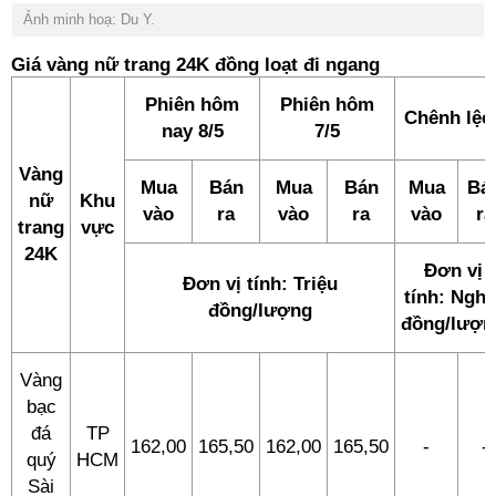
Ảnh minh hoạ: Du Y.
Giá vàng nữ trang 24K đồng loạt đi ngang
Phiên hôm
Phiên hôm
Chênh lệc
nay 8/5
7/5
Vàng
Mua
Bán
Mua
Bán
Mua
Bá
nữ
Khu
vào
ra
vào
ra
vào
ra
trang
vực
24K
Đơn vị
Đơn vị tính: Triệu
tính: Nghì
đồng/lượng
đồng/lượn
Vàng
bạc
đá
TP
162,00
165,50
162,00
165,50
-
-
quý
HCM
Sài