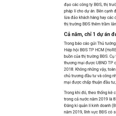
đạo các công ty BĐS, thị trườ
pháp
lí
cho dự án. Bên cạnh đ
lừa đảo khách hàng hay các 
thị trường BĐS thêm trầm lắn
Cả năm, chỉ 1 dự án đ
Trong báo cáo gửi Thủ tướn
Hiệp hội BĐS
TP HCM
(HoREA
buồn của thị trường BĐS. Cụ 
thương mại được UBND TP ch
2018. Không những vậy, toàn
chủ trương đầu tư và công n
mại được chấp thuận đầu tư,
Trong khi đó, theo thống kê 
trong cả nước năm 2019 là 8
Đăng
kí
quản
lí
kinh doanh (B
năm 2019, lĩnh vực BĐS có s