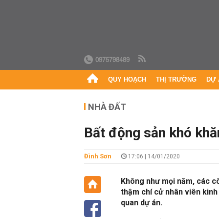
0975798489
QUY HOẠCH
THỊ TRƯỜNG
DỰ 
NHÀ ĐẤT
Bất động sản khó khăn
Đình Sơn
17:06 | 14/01/2020
Không như mọi năm, các côn
thậm chí cử nhân viên kinh
quan dự án.