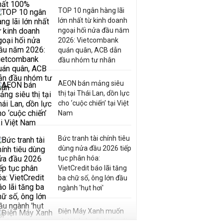
TOP 10 ngân hàng lãi
lớn nhất từ kinh doanh
ngoại hối nửa đầu năm
2026: Vietcombank
quán quân, ACB dẫn
đầu nhóm tư nhân
AEON bán mảng siêu
thị tại Thái Lan, dồn lực
cho ‘cuộc chiến’ tại Việt
Nam
Bức tranh tài chính tiêu
dùng nửa đầu 2026 tiếp
tục phân hóa:
VietCredit báo lãi tăng
ba chữ số, ông lớn đầu
ngành 'hụt hơi'
Điện Máy Xanh muốn
phát hành cổ phiếu với