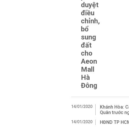
duyệt
điều
chỉnh,
bổ
sung
đất
cho
Aeon
Mall
Hà
Đông
14/01/2020
Khánh Hòa: C
Quân trước n
14/01/2020
HĐND TP HCM 