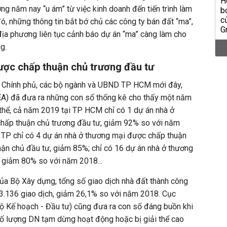
ng năm nay “u ám” từ việc kinh doanh đến tiến trình làm
ó, những thông tin bắt bớ chủ các công ty bán đất “ma”,
địa phương liên tục cảnh báo dự án “ma” càng làm cho
g.
ược chấp thuận chủ trương đầu tư
g Chính phủ, các bộ ngành và UBND
TP HCM
mới đây,
) đã đưa ra những con số thống kê cho thấy một năm
thể, cả năm 2019 tại
TP HCM
chỉ có 1 dự án nhà ở
ấp thuận chủ trương đầu tư, giảm 92% so với năm
 TP chỉ có 4 dự án nhà ở thương mại được chấp thuận
hận chủ đầu tư, giảm 85%; chỉ có 16 dự án nhà ở thương
 giảm 80% so với năm 2018...
của Bộ Xây dựng, tổng số giao dịch nhà đất thành công
3.136 giao dịch, giảm 26,1% so với năm 2018. Cục
ộ Kế hoạch - Đầu tư) cũng đưa ra con số đáng buồn khi
ố lượng DN tạm dừng hoạt động hoặc bị giải thể cao