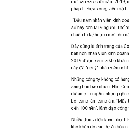
mở bán vào cuối năm 2019, 
pháp
lí
chưa xong, việc mở bán
“Đầu năm nhân viên kinh doa
số này còn lại 9 người. Thế 
chuẩn bị kế hoạch mới cho n
Đây cũng là tình trạng của 
bán nên nhân viên kinh doanh
2019 được xem là khó khăn n
này đã “gợi ý” nhân viên ngh
Những công ty không có hàng 
sáng hơn bao nhiêu. Như Công
dự án ở Long An, nhưng gần 
bởi càng làm càng âm. “Mấy 
đến 100 nền”, lãnh đạo công t
Nhiều đơn vị lớn khác như T
khó khăn do các dự án hầu n