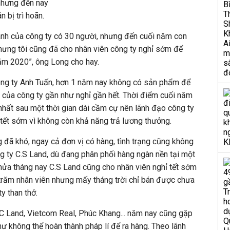
nhưng đến nay
 bị trì hoãn.
nh của công ty có 30 người, nhưng đến cuối năm con
nhưng tôi cũng đã cho nhân viên công ty nghỉ sớm để
ăm 2020”, ông Long cho hay.
Công ty Anh Tuấn, hơn 1 năm nay không có sản phẩm để
 của công ty gần như nghỉ gần hết. Thời điểm cuối năm
hất sau một thời gian dài cầm cự nên lãnh đạo công ty
ỉ tết sớm vì không còn khả năng trả lương thưởng.
đã khó, ngay cả đơn vị có hàng, tình trạng cũng không
 ty C.S Land, dù đang phân phối hàng ngàn nền tại một
nửa tháng nay C.S Land cũng cho nhân viên nghỉ tết sớm
trăm nhân viên nhưng mấy tháng trời chỉ bán được chưa
y than thở.
TC Land, Vietcom Real, Phúc Khang... năm nay cũng gặp
hư không thể hoàn thành pháp
lí
để ra hàng. Theo lãnh