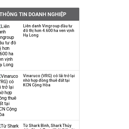
tỷ lệ 1:1 để tăng thanh
khoản
THÔNG TIN DOANH NGHIỆP
Sau nhịp điều chỉnh
Liên danh Vingroup đầu tư
đô thị hơn 4.600 ha ven vịnh
mạnh, CTCK nhìn thấy
Hạ Long
cơ hội ở nhóm cổ phiếu
nào?
Một thương hiệu thời
trang Việt đóng cửa
sau 5 năm hoạt động,
thanh lý toàn bộ cửa
Vinaruco (VRG) có lãi trở lại
nhờ hợp đồng thuê đất tại
hàng
KCN Cộng Hòa
DatVietVAC lãi sau thuế
135 tỷ đồng nửa đầu
năm, dồn 6 concert vào
cuối năm
Từ Shark Bình, Shark Thủy
Công ty 100 tỷ của