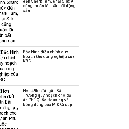
đến Shark Tam, Khải Silk: Ai
Huấn Hoa Hồng bỗng
cũng muốn lấn sân bất động
dưng ‘biến mất’, một
sản
công ty khác đã giải thể
Bắc Ninh điều chỉnh quy
hoạch khu công nghiệp của
KBC
Hơn 49ha đất gần Bãi
Trường quy hoạch cho dự
án Phú Quốc Housing và
bóng dáng của MIK Group