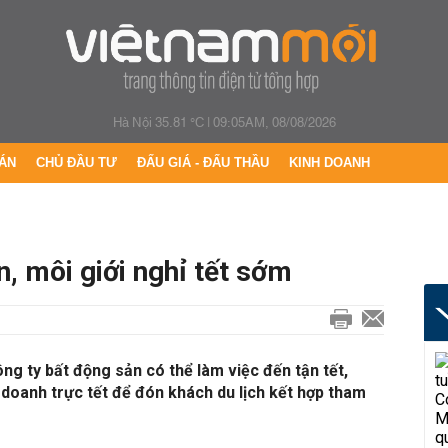
Hà Nội 35.81 °C
|
09:05AM, 08/08/2026
ÁN
CHỦ ĐẦU TƯ
ĐẤU GIÁ - ĐẤU THẦU
KINH DOANH
, môi giới nghỉ tết sớm
g ty bất động sản có thể làm việc đến tận tết,
 doanh trực tết để đón khách du lịch kết hợp tham