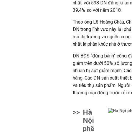
nhất, với 598 DN đăng
kí
tạm 
39,4% so với năm 2018.
Theo ông Lê Hoàng Châu, Chủ 
DN trong lĩnh vực này lại phả
mô thị trường và nguồn cung
nhất là phân khúc nhà ở thươn
DN BĐS “đứng bánh” cũng đã 
giảm trên dưới 50% số lượng 
nhuận bị sụt giảm mạnh. Các 
hàng. Các DN sản xuất thiết 
và tiêu thụ sản phẩm. Người 
thương mại đứng trước rủi ro 
>>
Hà
Nội
phê