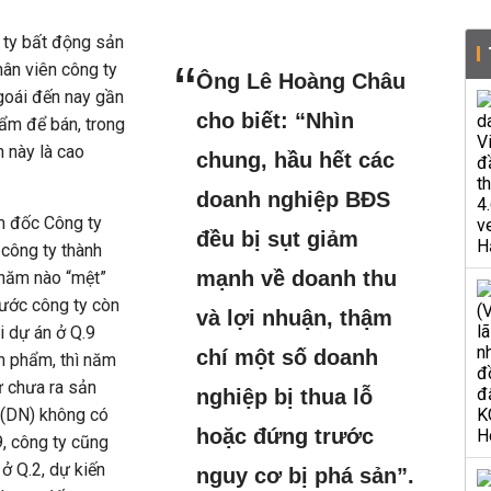
 ty bất động sản
ân viên công ty
Ông Lê Hoàng Châu
ngoái đến nay gần
cho biết: “Nhìn
ẩm để bán, trong
n này là cao
chung, hầu hết các
doanh nghiệp BĐS
m đốc Công ty
đều bị sụt giảm
công ty thành
mạnh về doanh thu
 năm nào “mệt”
ước công ty còn
và lợi nhuận, thậm
i dự án ở Q.9
chí một số doanh
n phẩm, thì năm
ư chưa ra sản
nghiệp bị thua lỗ
 (DN) không có
hoặc đứng trước
, công ty cũng
 ở Q.2, dự kiến
nguy cơ bị phá sản”.