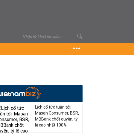
Lịch cổ tức tuần tới:
Masan Consumer, BSR,
MBBank chốt quyền, tỷ
lệ cao nhất 100%