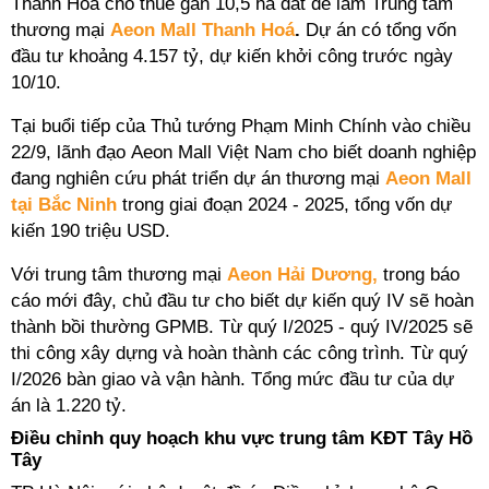
Thanh Hóa cho thuê gần 10,5 ha đất để làm Trung tâm
thương mại
Aeon Mall Thanh Hoá
.
Dự án
có tổng vốn
đầu tư khoảng 4.157 tỷ, dự kiến khởi công trước ngày
10/10.
Tại buổi tiếp của Thủ tướng Phạm Minh Chính vào
chiều
22/9, lãnh đạo Aeon Mall Việt Nam cho biết doanh nghiệp
đang nghiên cứu phát triển dự án thương mại
Aeon Mall
tại Bắc Ninh
trong giai đoạn 2024 - 2025, tổng vốn dự
kiến 190 triệu USD.
Với trung tâm thương mại
Aeon Hải Dương,
trong báo
cáo mới đây, chủ đầu tư cho biết dự kiến quý IV sẽ hoàn
thành bồi thường GPMB. Từ quý I/2025 - quý IV/2025 sẽ
thi công xây dựng và hoàn thành các công trình. Từ quý
I/2026 bàn giao và vận hành. Tổng mức đầu tư của dự
án là 1.220 tỷ.
Điều chỉnh quy hoạch khu vực trung tâm KĐT Tây Hồ
Tây