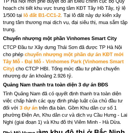
TP Hà Nội mới phê duyệt đồ án Điều chỉnh cục bộ Quy
hoạch chi tiết khu vực trung tâm KĐT Tây Hồ Tây, tỷ lệ
1/500 tại
lô đất B1-CC1-2.
Tại lô đất này dự kiến xây
trung tâm thương mại dịch vụ, đại siêu thị, mua sắm tập
trung.
Chuyển nhượng một phần Vinhomes Smart City
CTCP Đầu tư Xây dựng Thái Sơn đã được TP Hà Nội
cho phép
chuyển nhượng một phần dự án KĐT mới
Tây Mỗ - Đại Mỗ - Vinhomes Park (Vinhomes Smart
City)
cho CTCP HBI. Tổng mức đầu tư phần chuyển
nhượng dự án khoảng 2.926 tỷ.
Quảng Nam thanh tra toàn diện 3 dự án BĐS
Tỉnh Quảng Nam đã có quyết định thanh tra toàn diện
việc chấp hành các quy định pháp luật của chủ đầu tư
đối với
3 dự án
trên địa bàn. Gồm Khu dân cư số 1
phường Điện An, Khu dân cư và dịch vụ Cầu Hưng - Lai
Nghi (giai đoạn 1) và Khu đô thị Viêm Minh - Hà Dừa.
àm khu đô thị ở Bắc Ninh