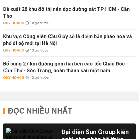
Đề xuất 28 khu đô thị nén dọc đường sắt TP HCM - Cần
Thơ
QUY HOẠCH
10 giờ trước
Khu vực Công viên Cầu Giấy sẽ là điểm bắn pháo hoa và
phố đi bộ mới tại Hà Nội
QUY HOẠCH
13 giờ trước
Bổ sung 27 km đường gom hai bên cao tốc Châu Đốc -
Cần Thơ - Sóc Trăng, hoàn thành sau một năm
QUY HOẠCH
13 giờ trước
ĐỌC NHIỀU NHẤT
Đại diện Sun Group kiến