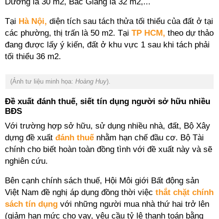
Dương là 30 m2, Bắc Giang là 32 m2,...
Tại
Hà Nội,
diện tích sau tách thửa tối thiểu của đất ở tại
các phường, thị trấn là 50 m2. Tại
TP HCM,
theo dự thảo
đang được lấy ý kiến, đất ở khu vực 1 sau khi tách phải
tối thiểu 36 m2.
(Ảnh tư liệu minh họa:
Hoàng Huy
).
Đề xuất đánh thuế, siết tín dụng người sở hữu nhiều
BĐS
Với trường hợp sở hữu, sử dụng nhiều nhà, đất, Bộ Xây
dựng đề xuất
đánh thuế
nhằm hạn chế đầu cơ. Bộ Tài
chính cho biết hoàn toàn đồng tình với đề xuất này và sẽ
nghiên cứu.
Bên cạnh chính sách thuế, Hội Môi giới Bất động sản
Việt Nam đề nghị áp dụng đồng thời việc
thắt chặt chính
sách tín dụng
với những người mua nhà thứ hai trở lên
(giảm hạn mức cho vay, yêu cầu tỷ lệ thanh toán bằng