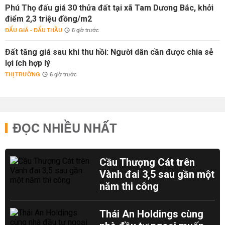
Phú Thọ đấu giá 30 thửa đất tại xã Tam Dương Bắc, khởi
điểm 2,3 triệu đồng/m2
ĐẤU GIÁ - ĐẤU THẦU
6 giờ trước
Đất tăng giá sau khi thu hồi: Người dân cần được chia sẻ
lợi ích hợp lý
THỊ TRƯỜNG
6 giờ trước
ĐỌC NHIỀU NHẤT
Cầu Thượng Cát trên
Vành đai 3,5 sau gần một
năm thi công
Thái An Holdings cùng