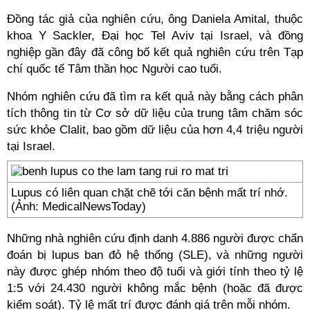
Đồng tác giả của nghiên cứu, ông Daniela Amital, thuộc
khoa Y Sackler, Đại học Tel Aviv tại Israel, và đồng
nghiệp gần đây đã công bố kết quả nghiên cứu trên Tạp
chí quốc tế Tâm thần học Người cao tuổi.
Nhóm nghiên cứu đã tìm ra kết quả này bằng cách phân
tích thông tin từ Cơ sở dữ liệu của trung tâm chăm sóc
sức khỏe Clalit, bao gồm dữ liệu của hơn 4,4 triệu người
tại Israel.
Lupus có liên quan chặt chẽ tới căn bệnh mất trí nhớ.
(Ảnh: MedicalNewsToday)
Những nhà nghiên cứu định danh 4.886 người được chẩn
đoán bị lupus ban đỏ hệ thống (SLE), và những người
này được ghép nhóm theo độ tuổi và giới tính theo tỷ lệ
1:5 với 24.430 người không mắc bệnh (hoặc đã được
kiểm soát). Tỷ lệ mất trí được đánh giá trên mỗi nhóm.