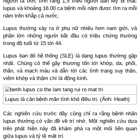
Người ta ước tính rằng 1,5 triệu người dân Mỹ bị mắc
lupus và khoảng 16.00 ca bệnh mỗi năm được tìm ra mỗi
năm trên khắp cả nước.
Lupus thường xảy ra ở phụ nữ nhiều hơn nam giới, và
phần lớn những người bắt đầu có triệu chứng thường
trong độ tuổi từ 15 tới 44.
Lupus ban đỏ hệ thống (SLE) là dạng lupus thường gặp
nhất. Chúng có thể gây thương tổn tới khớp, da, phổi,
thận, và mạch máu và dẫn tới các tình trạng suy thận,
viêm khớp và thậm chí là động kinh.
Lupus là căn bệnh mãn tính khó điều trị. (Ảnh: Heath)
Các nghiên cứu trước đây cũng chỉ ra rằng bệnh nhân
lupus thường có vấn đề về trí nhớ. Một nghiên cứu dựa
trên phát hiện này đã khám phá ra một mối liên quan
giữa lupus và tỷ lệ mất trí.