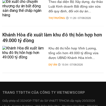
Theo đại diện Bộ Xây dựng, dự thảo
Luật Kinh doanh Bất động sản sửa
đổi quy định, đối với dự án...
THỊ TRƯỜNG
11:26 | 07/08/2026
Khánh Hòa đề xuất làm khu đô thị hỗn hợp hơn
49.000 tỷ đồng
Khu đô thị hỗn hợp Vĩnh Lương,
tổng vốn hơn 49.000 tỷ đồng vừa
được UBND Khánh Hòa trình...
DỰ ÁN
15:04 | 07/08/2026
TRANG TTĐTTH CỦA CÔNG TY VIETNEWSCORP
Giấy phép số 3324/GP-TTĐT do Sở VH&TT TPHCM cấp ngày 20/3/2026