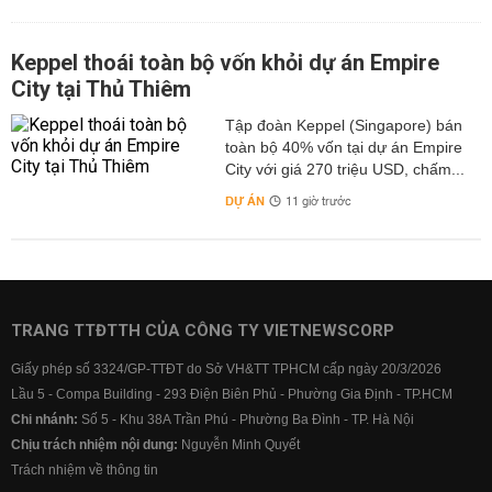
Keppel thoái toàn bộ vốn khỏi dự án Empire
City tại Thủ Thiêm
Tập đoàn Keppel (Singapore) bán
toàn bộ 40% vốn tại dự án Empire
City với giá 270 triệu USD, chấm...
DỰ ÁN
11 giờ trước
TRANG TTĐTTH CỦA CÔNG TY VIETNEWSCORP
Giấy phép số 3324/GP-TTĐT do Sở VH&TT TPHCM cấp ngày 20/3/2026
Lầu 5 - Compa Building - 293 Điện Biên Phủ - Phường Gia Định - TP.HCM
Chi nhánh:
Số 5 - Khu 38A Trần Phú - Phường Ba Đình - TP. Hà Nội
Chịu trách nhiệm nội dung:
Nguyễn Minh Quyết
Trách nhiệm về thông tin