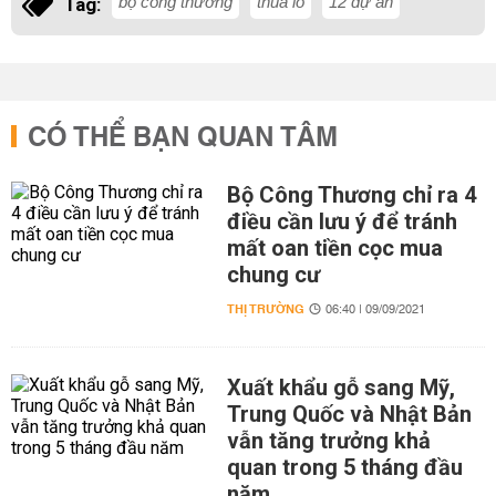
bộ công thương
thua lỗ
12 dự án
Tag:
CÓ THỂ BẠN QUAN TÂM
Bộ Công Thương chỉ ra 4
điều cần lưu ý để tránh
mất oan tiền cọc mua
chung cư
THỊ TRƯỜNG
06:40 | 09/09/2021
Xuất khẩu gỗ sang Mỹ,
Trung Quốc và Nhật Bản
vẫn tăng trưởng khả
quan trong 5 tháng đầu
năm