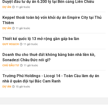
Duyệt đầu tư dự án 6.200 tỷ tại Bến cảng Liên Chiểu
DỰ ÁN
11 giờ trước
Keppel thoái toàn bộ vốn khỏi dự án Empire City tại Thủ
Thiêm
DỰ ÁN
11 giờ trước
Thiết kế quốc lộ 13 mở rộng gần gấp ba lần
QUY HOẠCH
11 giờ trước
Doanh thu cho thuê đất không bằng bán nhà liền kề,
Sonadezi Châu Đức nói gì?
CHỦ ĐẦU TƯ
11 giờ trước
Trường Phú Holdings - Licogi 14 - Toàn Cầu làm dự án
nhà ở quân đội tại Bắc Cam Ranh
DỰ ÁN
15 giờ trước