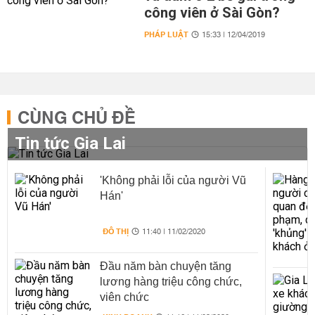
công viên ở Sài Gòn?
PHÁP LUẬT
15:33 | 12/04/2019
CÙNG CHỦ ĐỀ
Tin tức Gia Lai
'Không phải lỗi của người Vũ
Hán'
ĐÔ THỊ
11:40 | 11/02/2020
Đầu năm bàn chuyện tăng
lương hàng triệu công chức,
viên chức