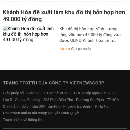
Khánh Hòa đề xuất làm khu đô thị hỗn hợp hơn
49.000 tỷ đồng
Khu đô thị hỗn hợp Vĩnh Lương,
tổng vốn hơn 49.000 tỷ đồng vừa
được UBND Khánh Hòa trình...
DỰ ÁN
3 giờ trước
TRANG TTĐTTH CỦA CÔNG TY VIETNEWSCORP
Giấy phép số 3324/GP-TTĐT do Sở VH&TT TPHCM cấp ngày 20/3/2026
Lầu 5 - Compa Building - 293 Điện Biên Phủ - Phường Gia Định - TP.HCM
Chi nhánh:
Số 5 - Khu 38A Trần Phú - Phường Ba Đình - TP. Hà Nội
Chịu trách nhiệm nội dung:
Nguyễn Minh Quyết
Trách nhiệm về thông tin