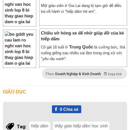
Một giáo viên ở Gia Lai đang bị tạm giữ để điều
tra về hành vi "hiếp dâm trẻ em".
Chiêu vờ hỏng xe để nhờ giúp đỡ của kẻ
hiếp dâm
Trung Quốc
Cô gái 16 tuổi ở
bị cưỡng bức, thả
xuống giếng sau nhiều sai lầm trong ứng xử với
"yêu râu xanh".
Theo
Doanh Nghiệp & Kinh Doanh
Copy link
GIÁO DỤC
0
Chia sẻ
hiếp dâm
thầy giáo hiếp dâm học sinh
Tag: