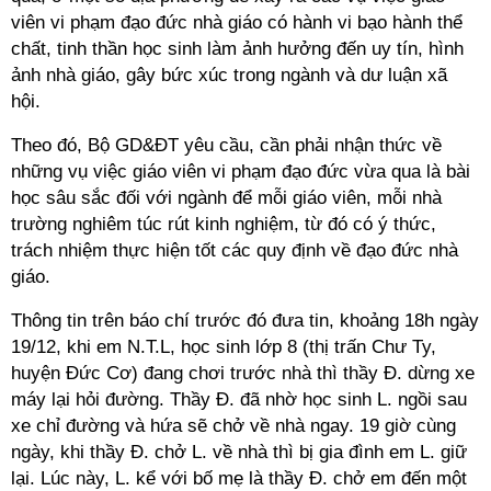
viên vi phạm đạo đức nhà giáo có hành vi bạo hành thể
chất, tinh thần học sinh làm ảnh hưởng đến uy tín, hình
ảnh nhà giáo, gây bức xúc trong ngành và dư luận xã
hội.
Theo đó, Bộ GD&ĐT yêu cầu, cần phải nhận thức về
những vụ việc giáo viên vi phạm đạo đức vừa qua là bài
học sâu sắc đối với ngành để mỗi giáo viên, mỗi nhà
trường nghiêm túc rút kinh nghiệm, từ đó có ý thức,
trách nhiệm thực hiện tốt các quy định về đạo đức nhà
giáo.
Thông tin trên báo chí trước đó đưa tin, khoảng 18h ngày
19/12, khi em N.T.L, học sinh lớp 8 (thị trấn Chư Ty,
huyện Đức Cơ) đang chơi trước nhà thì thầy Đ. dừng xe
máy lại hỏi đường. Thầy Đ. đã nhờ học sinh L. ngồi sau
xe chỉ đường và hứa sẽ chở về nhà ngay. 19 giờ cùng
ngày, khi thầy Đ. chở L. về nhà thì bị gia đình em L. giữ
lại. Lúc này, L. kể với bố mẹ là thầy Đ. chở em đến một