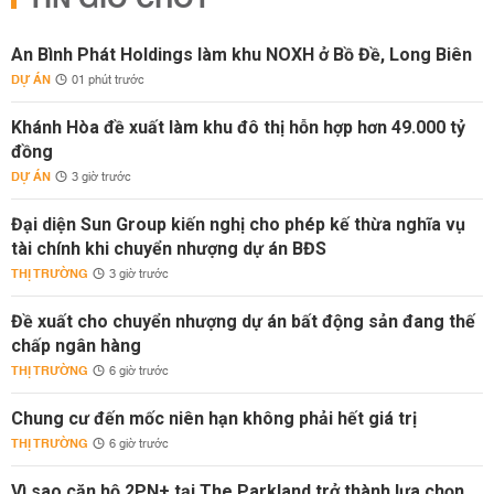
TIN GIỜ CHÓT
An Bình Phát Holdings làm khu NOXH ở Bồ Đề, Long Biên
DỰ ÁN
01 phút trước
Khánh Hòa đề xuất làm khu đô thị hỗn hợp hơn 49.000 tỷ
đồng
DỰ ÁN
3 giờ trước
Đại diện Sun Group kiến nghị cho phép kế thừa nghĩa vụ
tài chính khi chuyển nhượng dự án BĐS
THỊ TRƯỜNG
3 giờ trước
Đề xuất cho chuyển nhượng dự án bất động sản đang thế
chấp ngân hàng
THỊ TRƯỜNG
6 giờ trước
Chung cư đến mốc niên hạn không phải hết giá trị
THỊ TRƯỜNG
6 giờ trước
Vì sao căn hộ 2PN+ tại The Parkland trở thành lựa chọn