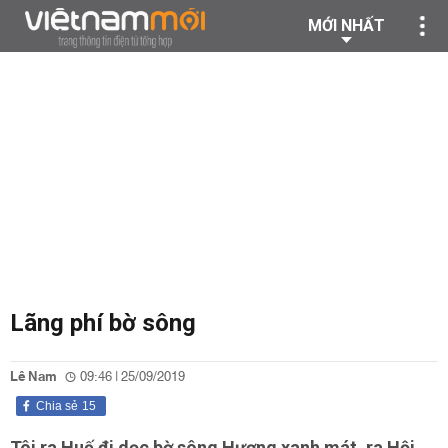
MỚI NHẤT
Lãng phí bờ sông
Lê Nam
09:46 | 25/09/2019
Chia sẻ
15
Tôi ra Huế đi dọc bờ sông Hương xanh mát, ra Hội