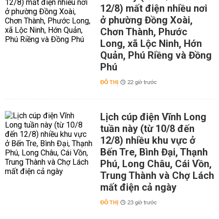
12/8) mất điện nhiều nơi
ở phường Đồng Xoài,
Chơn Thành, Phước
Long, xã Lộc Ninh, Hớn
Quản, Phú Riềng và Đồng
Phú
ĐÔ THỊ
22 giờ trước
Lịch cúp điện Vĩnh Long
tuần này (từ 10/8 đến
12/8) nhiều khu vực ở
Bến Tre, Bình Đại, Thạnh
Phú, Long Châu, Cái Vồn,
Trung Thành và Chợ Lách
mất điện cả ngày
ĐÔ THỊ
23 giờ trước