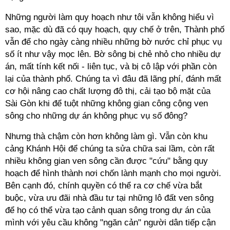
Những người làm quy hoạch như tôi vẫn không hiểu vì
sao, mặc dù đã có quy hoạch, quy chế ở trên, Thành phố
vẫn để cho ngày càng nhiều những bờ nước chỉ phục vụ
số ít như vậy mọc lên. Bờ sông bị chẻ nhỏ cho nhiều dự
án, mất tính kết nối - liên tục, và bị cô lập với phần còn
lại của thành phố. Chúng ta vì đâu đã lãng phí, đánh mất
cơ hội nâng cao chất lượng đô thị, cải tạo bộ mặt của
Sài Gòn khi để tuột những không gian công cộng ven
sông cho những dự án không phục vụ số đông?
Nhưng thà chậm còn hơn không làm gì. Vẫn còn khu
cảng Khánh Hội để chúng ta sửa chữa sai lầm, còn rất
nhiều không gian ven sông cần được "cứu" bằng quy
hoạch để hình thành nơi chốn lành mạnh cho mọi người.
Bên cạnh đó, chính quyền có thể ra cơ chế vừa bắt
buộc, vừa ưu đãi nhà đầu tư tại những lô đất ven sông
để họ có thể vừa tạo cảnh quan sông trong dự án của
mình với yêu cầu không "ngăn cản" người dân tiếp cận