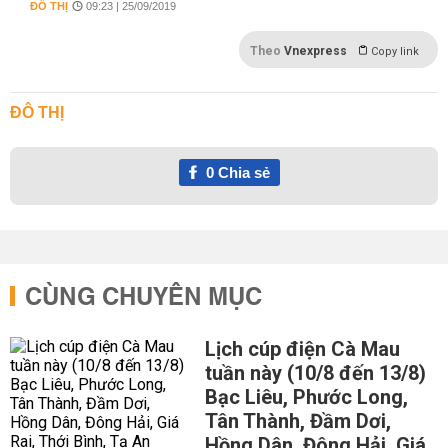
ĐÔ THỊ
09:23 | 25/09/2019
Theo
Vnexpress
Copy link
ĐÔ THỊ
0
Chia sẻ
CÙNG CHUYÊN MỤC
Lịch cúp điện Cà Mau
tuần này (10/8 đến 13/8)
Bạc Liêu, Phước Long,
Tân Thành, Đầm Dơi,
Hồng Dân, Đông Hải, Giá