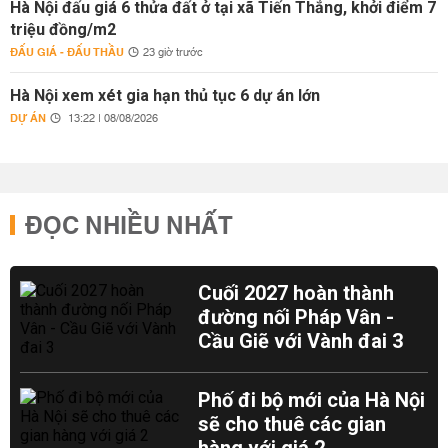
Hà Nội đấu giá 6 thửa đất ở tại xã Tiến Thắng, khởi điểm 7
triệu đồng/m2
ĐẤU GIÁ - ĐẤU THẦU
23 giờ trước
Hà Nội xem xét gia hạn thủ tục 6 dự án lớn
DỰ ÁN
13:22 | 08/08/2026
ĐỌC NHIỀU NHẤT
Cuối 2027 hoàn thành
đường nối Pháp Vân -
Cầu Giẽ với Vành đai 3
Phố đi bộ mới của Hà Nội
sẽ cho thuê các gian