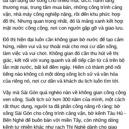
đã tận dụng bờ sông cho nhiều mục đích: hành lang
thương mại, trung tâm mua bán, những công trình cảng
vận, nhà máy công nghiệp nặng, rồi đến khu phức hợp
đô thị. Nhưng quan trọng nhất, đó là mảng xanh kết hợp
mặt nước công cộng, nơi con người gặp gỡ và giao lưu.
Đô thị hiện đại luôn cần không gian bờ nước để tạo cảm
hứng, niềm vui và sự thoải mái cho mọi cư dân sống,
làm việc và vui chơi. Không gian đó cần thu hút về thị
giác, kết nối với xung quanh và dễ tiếp cận từ cả trên bộ
lẫn mặt nước, bất kể đêm ngày. Hiếm có thành phố nổi
tiếng nào không có một dòng sông lịch sử và văn hóa
của riêng nó, nơi cư dân và khách du lịch luôn tìm tới.
Vậy mà Sài Gòn quá nghèo nàn về không gian công cộng
ven sông. Suốt lịch sử hơn 300 năm của mình, một cách
rất thực dụng, người ta đã phân công năng rõ ràng: bờ
sông Sài Gòn cho công trình cảng vận, bờ kênh Tàu Hủ -
Bến Nghé để buôn bán với miền Tây, còn những dòng
kênh tự nhiên khác như rạch Thị Nghè dành cho giao