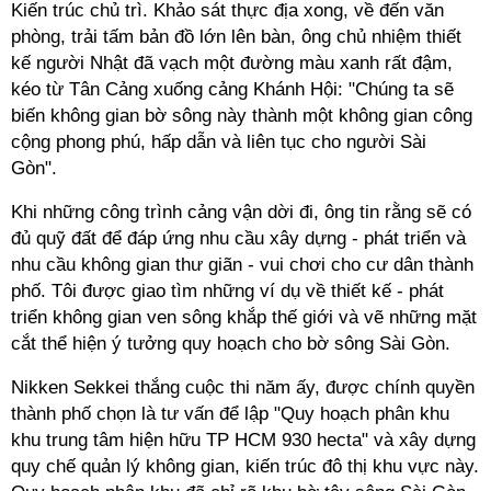
Kiến trúc chủ trì. Khảo sát thực địa xong, về đến văn
phòng, trải tấm bản đồ lớn lên bàn, ông chủ nhiệm thiết
kế người Nhật đã vạch một đường màu xanh rất đậm,
kéo từ Tân Cảng xuống cảng Khánh Hội: "Chúng ta sẽ
biến không gian bờ sông này thành một không gian công
cộng phong phú, hấp dẫn và liên tục cho người Sài
Gòn".
Khi những công trình cảng vận dời đi, ông tin rằng sẽ có
đủ quỹ đất để đáp ứng nhu cầu xây dựng - phát triển và
nhu cầu không gian thư giãn - vui chơi cho cư dân thành
phố. Tôi được giao tìm những ví dụ về thiết kế - phát
triển không gian ven sông khắp thế giới và vẽ những mặt
cắt thể hiện ý tưởng quy hoạch cho bờ sông Sài Gòn.
Nikken Sekkei thắng cuộc thi năm ấy, được chính quyền
thành phố chọn là tư vấn để lập "Quy hoạch phân khu
khu trung tâm hiện hữu TP HCM 930 hecta" và xây dựng
quy chế quản lý không gian, kiến trúc đô thị khu vực này.