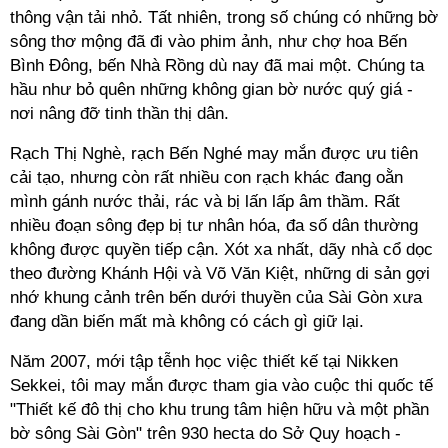
thông vận tải nhỏ. Tất nhiên, trong số chúng có những bờ
sông thơ mộng đã đi vào phim ảnh, như chợ hoa Bến
Bình Đông, bến Nhà Rồng dù nay đã mai một. Chúng ta
hầu như bỏ quên những không gian bờ nước quý giá -
nơi nâng đỡ tinh thần thị dân.
Rạch Thị Nghè, rạch Bến Nghé may mắn được ưu tiên
cải tạo, nhưng còn rất nhiều con rạch khác đang oằn
mình gánh nước thải, rác và bị lấn lấp âm thầm. Rất
nhiều đoạn sông đẹp bị tư nhân hóa, đa số dân thường
không được quyền tiếp cận. Xót xa nhất, dãy nhà cổ dọc
theo đường Khánh Hội và Võ Văn Kiệt, những di sản gợi
nhớ khung cảnh trên bến dưới thuyền của Sài Gòn xưa
đang dần biến mất mà không có cách gì giữ lại.
Năm 2007, mới tập tễnh học việc thiết kế tại Nikken
Sekkei, tôi may mắn được tham gia vào cuộc thi quốc tế
"Thiết kế đô thị cho khu trung tâm hiện hữu và một phần
bờ sông Sài Gòn" trên 930 hecta do Sở Quy hoạch -