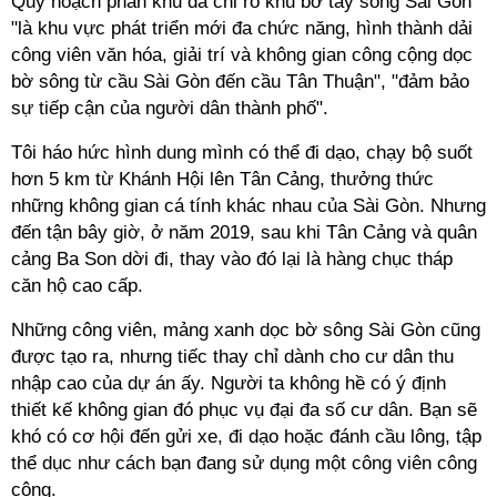
Quy hoạch phân khu đã chỉ rõ khu bờ tây sông Sài Gòn
"là khu vực phát triển mới đa chức năng, hình thành dải
công viên văn hóa, giải trí và không gian công cộng dọc
bờ sông từ cầu Sài Gòn đến cầu Tân Thuận", "đảm bảo
sự tiếp cận của người dân thành phố".
Tôi háo hức hình dung mình có thể đi dạo, chạy bộ suốt
hơn 5 km từ Khánh Hội lên Tân Cảng, thưởng thức
những không gian cá tính khác nhau của Sài Gòn. Nhưng
đến tận bây giờ, ở năm 2019, sau khi Tân Cảng và quân
cảng Ba Son dời đi, thay vào đó lại là hàng chục tháp
căn hộ cao cấp.
Những công viên, mảng xanh dọc bờ sông Sài Gòn cũng
được tạo ra, nhưng tiếc thay chỉ dành cho cư dân thu
nhập cao của dự án ấy. Người ta không hề có ý định
thiết kế không gian đó phục vụ đại đa số cư dân. Bạn sẽ
khó có cơ hội đến gửi xe, đi dạo hoặc đánh cầu lông, tập
thể dục như cách bạn đang sử dụng một công viên công
cộng.