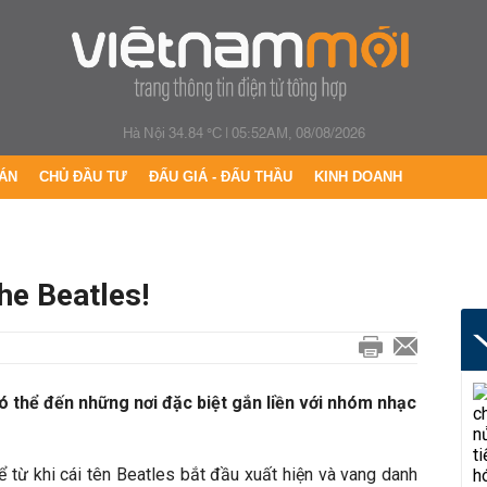
Hà Nội 34.84 °C
|
05:52AM, 08/08/2026
ÁN
CHỦ ĐẦU TƯ
ĐẤU GIÁ - ĐẤU THẦU
KINH DOANH
he Beatles!
 thể đến những nơi đặc biệt gắn liền với nhóm nhạc
kể từ khi cái tên Beatles bắt đầu xuất hiện và vang danh