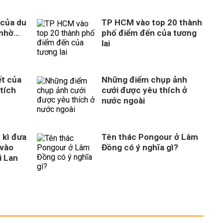
 của du
TP HCM vào top 20 thành
 nhờ…
phố điểm đến của tương
lai
ết của
Những điểm chụp ảnh
tích
cưới được yêu thích ở
nước ngoài
 kì đưa
Tên thác Pongour ở Lâm
vào
Đồng có ý nghĩa gì?
i Lan