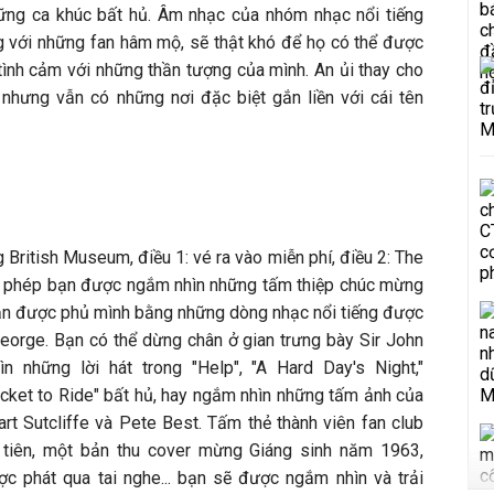
hững ca khúc bất hủ. Âm nhạc của nhóm nhạc nổi tiếng
 với những fan hâm mộ, sẽ thật khó để họ có thể được
tình cảm với những thần tượng của mình. An ủi thay cho
nhưng vẫn có những nơi đặc biệt gắn liền với cái tên
 British Museum, điều 1: vé ra vào miễn phí, điều 2: The
ho phép bạn được ngắm nhìn những tấm thiệp chúc mừng
 ăn được phủ mình bằng những dòng nhạc nổi tiếng được
George. Bạn có thể dừng chân ở gian trưng bày Sir John
ìn những lời hát trong "Help", "A Hard Day's Night,"
"Ticket to Ride" bất hủ, hay ngắm nhìn những tấm ảnh của
rt Sutcliffe và Pete Best. Tấm thẻ thành viên fan club
 tiên, một bản thu cover mừng Giáng sinh năm 1963,
c phát qua tai nghe... bạn sẽ được ngắm nhìn và trải