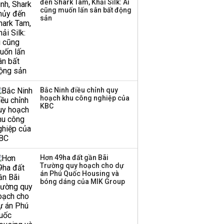
đến Shark Tam, Khải Silk: Ai
công ty khác đã giải thể
cũng muốn lấn sân bất động
sản
Bắc Ninh điều chỉnh quy
hoạch khu công nghiệp của
KBC
Hơn 49ha đất gần Bãi
Trường quy hoạch cho dự
án Phú Quốc Housing và
bóng dáng của MIK Group