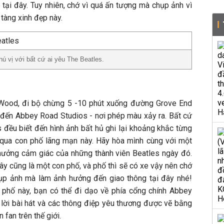
tại đây. Tuy nhiên, chớ vì quá ấn tượng mà chụp ảnh vì
tàng xinh đẹp này.
hú vị với bất cứ ai yêu The Beatles.
s Wood, đi bộ chừng 5 -10 phút xuống đường Grove End
đến Abbey Road Studios - nơi phép màu xảy ra. Bất cứ
 đều biết đến hình ảnh bất hủ ghi lại khoảng khắc từng
 qua con phố lãng mạn này. Hãy hòa mình cùng với một
hưởng cảm giác của những thành viên Beatles ngày đó.
đây cũng là một con phố, và phố thì sẽ có xe vậy nên chớ
hụp ảnh mà làm ảnh hưởng đến giao thông tại đây nhé!
phố này, bạn có thể đi dạo về phía cổng chính Abbey
 lời bài hát và các thông điệp yêu thương được vẽ bằng
 fan trên thế giới.