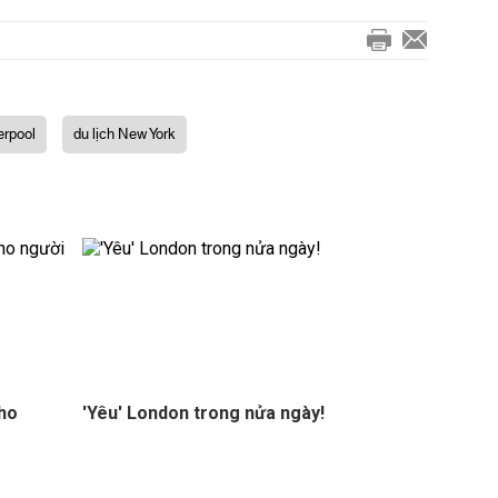
erpool
du lịch New York
ho
'Yêu' London trong nửa ngày!