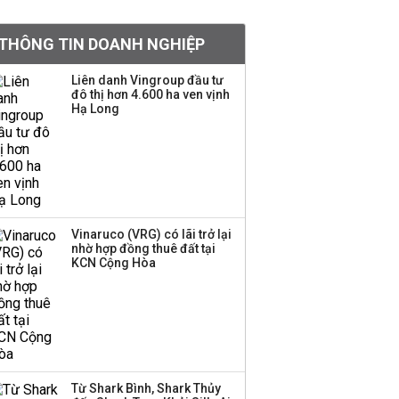
khoản
THÔNG TIN DOANH NGHIỆP
Quy hoạch 4 khu lấn
biển ở Phú Quốc
Liên danh Vingroup đầu tư
đô thị hơn 4.600 ha ven vịnh
Hạ Long
Một thương hiệu thời
trang Việt đóng cửa
sau 5 năm hoạt động,
thanh lý toàn bộ cửa
hàng
Vinaruco (VRG) có lãi trở lại
nhờ hợp đồng thuê đất tại
Dự án Sheraton Phú
KCN Cộng Hòa
Quốc bị buộc chấm dứt
hoạt động
Công ty 100 tỷ của
Huấn Hoa Hồng bỗng
Từ Shark Bình, Shark Thủy
dưng ‘biến mất’, một