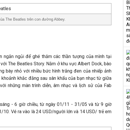
của The Beatles trên con đường Abbey.
an ngắn ngủi để ghé thăm các thần tượng của mình tại
 với The Beatles Story. Nằm ở khu vực Albert Dock, bào
ng bày nhỏ với nhiều bức hình trắng đen của nhiếp ảnh
ững khoảnh khắc đằng sau sân khấu của bạn nhạc từ giữa
ới những màn trình diễn, âm nhạc và lịch sử của Fab
áng - 6 giờ chiều, từ ngày 01/11 - 31/05 và từ 9 giờ
31/10. Vé ra vào là 24 USD/người lớn và 14 USD/ trẻ em