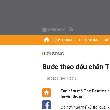
0975798489
QUY HOẠCH
THỊ TRƯỜNG
DỰ 
LỐI SỐNG
Bước theo dấu chân T
02:00 | 29/11/2016
Fan hâm mộ The Beatles có
huyền thoại.
Đã hơn nửa thế kỷ trôi qua, 