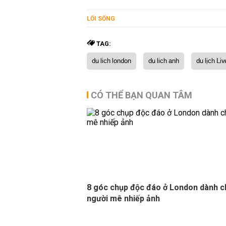
LỐI SỐNG
TAG:
du lich london
du lich anh
du lịch Liv
CÓ THỂ BẠN QUAN TÂM
8 góc chụp độc đáo ở London dành c
người mê nhiếp ảnh