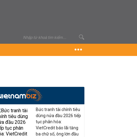
Bức tranh tài chính tiêu
dùng nửa đầu 2026 tiếp
tục phân hóa:
VietCredit báo lãi tăng
ba chữ số, ông lớn đầu