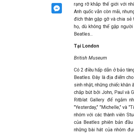
rạng rỡ khắp thế giới với n
Anh quốc vẫn còn mãi, nhưng
đích thân gặp gỡ và chia sẻ 
họ, dù không thể gặp người 
Beatles...
Tại London
British Museum
Có 2 điều hấp dẫn ở bảo tàng
Beatles. Đây là địa điểm c
sinh nhật, những chiếc khăn
chắp bút bởi John, Paul và 
Ritblat Gallery để ngắm nh
"Yesterday," "Michelle," và 
nhóm với các thành viên Stua
của Beatles phiên bản đầu
những bài hát của nhóm đượ