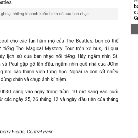
 ghi lại những khoảnh khắc hiếm có của ban nhạc.
rpool cho các fan hâm mộ của The Beatles, bạn có thể
2 tiếng The Magical Mystery Tour trên xe bus, đi qua
y lịch sử của ban nhạc nổi tiếng. Hãy ngắm nhìn St.
hn và Paul gặp gỡ lần đầu, ngắm nhìn quê nhà của JOhn
 nơi các thành viên từng học. Ngoài ra còn rất nhiều
dừng chân và chụp ảnh kỉ niệm.
10h30 sáng vào ngày trong tuần, 10 giờ sáng vào cuối
rừ các ngày 25, 26 tháng 12 và ngày đầu tiên của tháng
rry Fields, Central Park