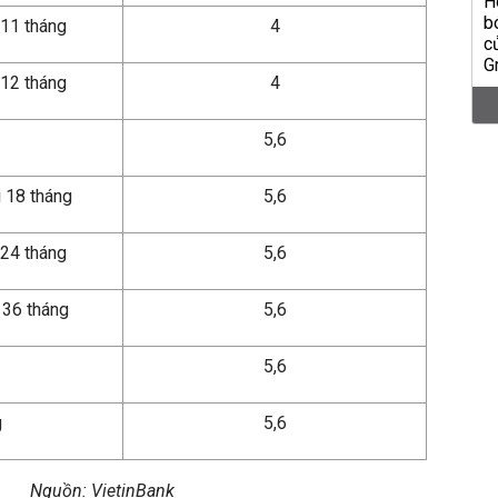
 11 tháng
4
i 12 tháng
4
5,6
i 18 tháng
5,6
 24 tháng
5,6
 36 tháng
5,6
5,6
g
5,6
Nguồn: VietinBank