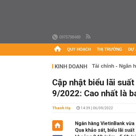
0975798489
QUY HOẠCH
THỊ TRƯỜNG
DỰ 
KINH DOANH
Tài chính - Ngân 
Cập nhật biểu lãi suấ
9/2022: Cao nhất là b
Thanh Hạ
14:39 | 06/09/2022
Ngân hàng VietinBank vừa c
Qua khảo sát, biểu lãi suất