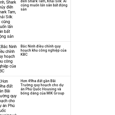
đến Shark Tam, Khải Silk: Ai
thêm 8.000 con, đã
cũng muốn lấn sân bất động
chốt giá nguyên liệu
sản
đến tháng 11
Bắc Ninh điều chỉnh quy
hoạch khu công nghiệp của
KBC
Hơn 49ha đất gần Bãi
Trường quy hoạch cho dự
án Phú Quốc Housing và
bóng dáng của MIK Group