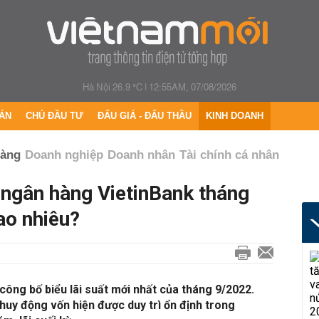
Hà Nội 26.9 °C
|
12:55AM, 07/08/2026
ÁN
CHỦ ĐẦU TƯ
ĐẤU GIÁ - ĐẤU THẦU
KINH DOANH
hàng
Doanh nghiệp
Doanh nhân
Tài chính cá nhân
t ngân hàng VietinBank tháng
ao nhiêu?
ông bố biểu lãi suất mới nhất của tháng 9/2022.
 huy động vốn hiện được duy trì ổn định trong