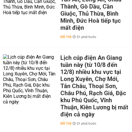
Thành, Gò Dầu, Cần
Giuộc, Thủ Thừa, Bình
Minh, Đức Hoà tiếp tục
mất điện
ĐÔ THỊ
01 phút trước
Lịch cúp điện An Giang
tuần này (từ 10/8 đến
12/8) nhiều khu vực tại
Long Xuyên, Chợ Mới,
Tân Châu, Thoại Sơn,
Châu Phú, Rạch Giá, Đặc
khu Phú Quốc, Vĩnh
Thuận, Kiên Lương bị mất
điện cả ngày
ĐÔ THỊ
01 phút trước