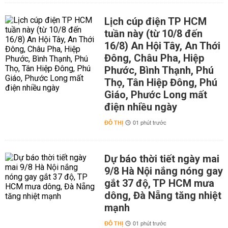
Lịch cúp điện TP HCM
tuần này (từ 10/8 đến
16/8) An Hội Tây, An Thới
Đông, Châu Pha, Hiệp
Phước, Bình Thạnh, Phú
Thọ, Tân Hiệp Đông, Phú
Giáo, Phước Long mất
điện nhiều ngày
ĐÔ THỊ
01 phút trước
Dự báo thời tiết ngày mai
9/8 Hà Nội nắng nóng gay
gắt 37 độ, TP HCM mưa
dông, Đà Nẵng tăng nhiệt
mạnh
ĐÔ THỊ
01 phút trước