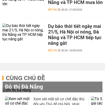
Nẵng và TP HCM mưa lớn
ĐÔ THỊ
06:00 | 21/05/2025
Dự báo thời tiết ngày mai
21/5, Hà Nội oi nóng, Đà
Nẵng và TP HCM tiếp tục
nắng gắt
ĐÔ THỊ
06:00 | 20/05/2025
CÙNG CHỦ ĐỀ
Đô thị Đà Nẵng
Xem xét một số cơ chế đặc thù
đối với Thủ đô Hà Nội, phát