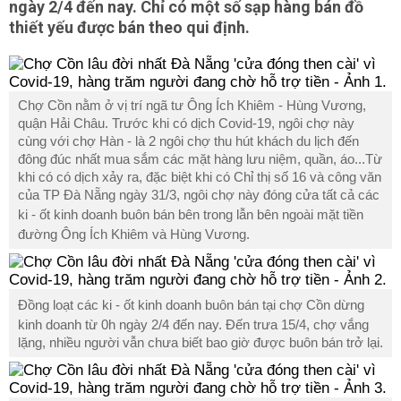
ngày 2/4 đến nay. Chỉ có một số sạp hàng bán đồ
thiết yếu được bán theo qui định.
Chợ Cồn nằm ở vị trí ngã tư Ông Ích Khiêm - Hùng Vương,
quận Hải Châu. Trước khi có dịch Covid-19, ngôi chợ này
cùng với chợ Hàn - là 2 ngôi chợ thu hút khách du lịch đến
đông đúc nhất mua sắm các mặt hàng lưu niệm, quần, áo...Từ
khi có có dịch xảy ra, đặc biệt khi có Chỉ thị số 16 và công văn
của TP Đà Nẵng ngày 31/3, ngôi chợ này đóng cửa tất cả các
ki - ốt
kinh doanh buôn bán bên trong lẫn bên ngoài mặt tiền
đường Ông Ích Khiêm và Hùng Vương.
Đồng loạt các
ki - ốt
kinh doanh buôn bán tại chợ Cồn dừng
kinh doanh từ 0h ngày 2/4 đến nay. Đến trưa 15/4, chợ vắng
lặng, nhiều người vẫn chưa biết bao giờ được buôn bán trở lại.