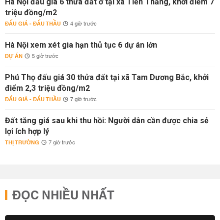
Hà Nội đấu giá 6 thửa đất ở tại xã Tiến Thắng, khởi điểm 7
triệu đồng/m2
ĐẤU GIÁ - ĐẤU THẦU
4 giờ trước
Hà Nội xem xét gia hạn thủ tục 6 dự án lớn
DỰ ÁN
5 giờ trước
Phú Thọ đấu giá 30 thửa đất tại xã Tam Dương Bắc, khởi
điểm 2,3 triệu đồng/m2
ĐẤU GIÁ - ĐẤU THẦU
7 giờ trước
Đất tăng giá sau khi thu hồi: Người dân cần được chia sẻ
lợi ích hợp lý
THỊ TRƯỜNG
7 giờ trước
ĐỌC NHIỀU NHẤT