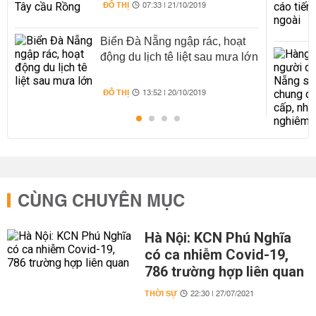
ĐÔ THỊ
07:33 | 21/10/2019
Biển Đà Nẵng ngập rác, hoạt
động du lịch tê liệt sau mưa lớn
ĐÔ THỊ
13:52 | 20/10/2019
CÙNG CHUYÊN MỤC
Hà Nội: KCN Phú Nghĩa
có ca nhiễm Covid-19,
786 trường hợp liên quan
THỜI SỰ
22:30 | 27/07/2021