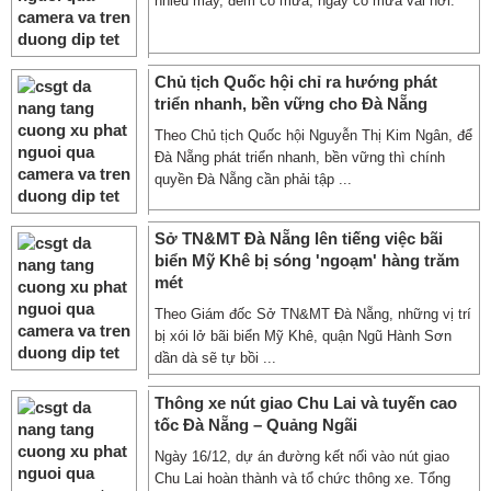
nhiều mây, đêm có mưa, ngày có mưa vài nơi.
Chủ tịch Quốc hội chỉ ra hướng phát
triển nhanh, bền vững cho Đà Nẵng
Theo Chủ tịch Quốc hội Nguyễn Thị Kim Ngân, để
Đà Nẵng phát triển nhanh, bền vững thì chính
quyền Đà Nẵng cần phải tập ...
Sở TN&MT Đà Nẵng lên tiếng việc bãi
biển Mỹ Khê bị sóng 'ngoạm' hàng trăm
mét
Theo Giám đốc Sở TN&MT Đà Nẵng, những vị trí
bị xói lở bãi biển Mỹ Khê, quận Ngũ Hành Sơn
dần dà sẽ tự bồi ...
Thông xe nút giao Chu Lai và tuyến cao
tốc Đà Nẵng – Quảng Ngãi
Ngày 16/12, dự án đường kết nối vào nút giao
Chu Lai hoàn thành và tổ chức thông xe. Tổng