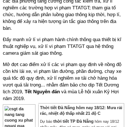
các địa phương tăng cường công tác kiểm tra, xử lí
nghiêm các trường hợp vi phạm TTATGT; tham gia tổ
chức, hướng dẫn phân luồng giao thông kịp thời, hợp lí,
không để xảy ra hiện tượng ùn tắc giao thông trên địa
bàn.
Đẩy mạnh xử lí vi phạm hành chính thông qua thiết bị kĩ
thuật nghiệp vụ, xử lí vi phạm TTATGT qua hệ thống
camera giám sát giao thông.
Mở đợt cao điểm xử lí các vi phạm quy định về nồng độ
cồn khi lái xe, vi phạm làn đường, phần đường, chạy xe
quá tốc độ quy định, xử lí nghiêm xe tải chở hàng hóa
vượt quá tải trọng... nhằm đảm bảo cho dịp Tết Dương
lịch 2019,
Tết Nguyên đán
và mùa Lễ hội xuân Kỷ Hợi
năm 2019.
Thời tiết Đà Nẵng hôm nay 18/12: Mưa rải
rác, nhiệt độ thấp nhất 21 độ C
thời tiết TP Đà Nẵng
Dự báo
hôm nay 18/12