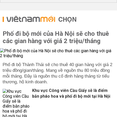
Thịt lợn luộc
Gà luộc hoặc quay
CHỌN
Đĩa rau xào
Hành muối
Phố đi bộ mới của Hà Nội sẽ cho thuê
Xôi gấc
các gian hàng với giá 2 triệu/tháng
Giò heo
Canh mọc
cá gáy nướng (ở miền Nam thường cúng cá lóc nướng)
Phố đi bộ Thành Thái sẽ cho thuê 40 gian hàng với giá 2
Trái cây tươi, trà, rượu, cau trầu,...
triệu đồng/gian/tháng. Mang về nguồn thu 80 triệu đồng
1 đĩa gạo
mỗi tháng. Đây là nguồn thu cố định hàng tháng từ tiểu
thương, hộ kinh doanh.
1 đĩa muối
Khu vực Công viên Cầu Giấy sẽ là điểm
1 tập giấy tiền, vàng mã
bắn pháo hoa và phố đi bộ mới tại Hà Nội
1 lọ hoa cúc
một lọ hoa đào nhỏ