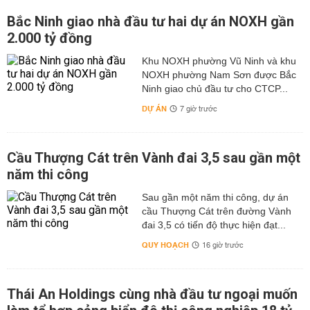
Cúng cúng ông công ông táo cần kiêng kỵ gì không?
Bắc Ninh giao nhà đầu tư hai dự án NOXH gần
2.000 tỷ đồng
Trước khi đọc văn khấn cúng ông công ông táo gia chủ
cần phải tắm rửa sạch sẽ, ăn mặc chỉnh tề, kín đáo và
Khu NOXH phường Vũ Ninh và khu
lịch sự, để diễn tả sự tôn kính của chủ nhà đối với các
NOXH phường Nam Sơn được Bắc
quan thần.
Ninh giao chủ đầu tư cho CTCP...
DỰ ÁN
Đọc văn khấn phải đọc bằng thái độ trang nghiêm, thật
7 giờ trước
tâm, đọc to, rõ ràng, mạch lạc.
Không nên cầu xin tài lộc, sung túc mà chỉ nên xin Táo
Cầu Thượng Cát trên Vành đai 3,5 sau gần một
quân báo những việc tốt đẹp trong năm vừa qua.
năm thi công
Không cúng sau 12 giờ ngày 23
Sau gần một năm thi công, dự án
Không đặt mâm lễ cúng ở dưới bếp
cầu Thượng Cát trên đường Vành
đai 3,5 có tiến độ thực hiện đạt...
Ko thả cá chép từ trên cao xuống
QUY HOẠCH
16 giờ trước
Tuy nhiên, việc chuẩn bị mâm cơm cúng, lễ vật cúng,
trái cây, rượu, trà... Cũng quan trọng ko kém trong nghi
tiết tiễn ông địa và ông công ông táo về trời.
Thái An Holdings cùng nhà đầu tư ngoại muốn
Tiễn táo quân về trời là phong tương truyền thống của