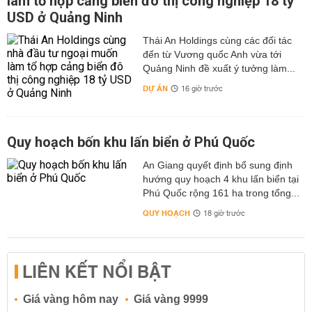
làm tổ hợp cảng biển đô thị công nghiệp 18 tỷ
người Việt vào những ngày cuối năm. Đây được xem là
USD ở Quảng Ninh
thời điểm quan trọng mà mọi người mong muốn ông táo
trình báo những khó khăn xảy ra trong năm qua và mong
Thái An Holdings cùng các đối tác
muốn Ngọc Hoàng hỗ trợ người dân có một năm mới
đến từ Vương quốc Anh vừa tới
thuận lợi hơn.
Quảng Ninh đề xuất ý tưởng làm...
DỰ ÁN
16 giờ trước
Quy hoạch bốn khu lấn biển ở Phú Quốc
An Giang quyết định bổ sung định
hướng quy hoạch 4 khu lấn biển tại
Phú Quốc rộng 161 ha trong tổng...
QUY HOẠCH
18 giờ trước
LIÊN KẾT NỔI BẬT
Giá vàng hôm nay
Giá vàng 9999