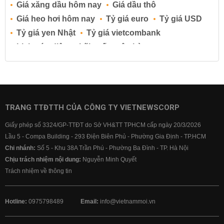
Giá xăng dầu hôm nay
Giá dầu thô
Giá heo hơi hôm nay
Tỷ giá euro
Tỷ giá USD
Tỷ giá yen Nhật
Tỷ giá vietcombank
Lịch cúp điện
Lãi suất ngân hàng
Lãi suất tiết kiệm
Lãi suất tiền gửi
Lãi suất ngân hàng Agribank
Lãi suất ngân hàng Sacombank
Lãi suất ngân hàng BIDV
TRANG TTĐTTH CỦA CÔNG TY VIETNEWSCORP
Lãi suất ngân hàng Vietinbank
Giấy phép số 3324/GP-TTĐT do Sở VH&TT TPHCM cấp ngày 20/3/2026
Lãi suất ngân hàng Vietcombank
Lầu 5 - Compa Building - 293 Điện Biên Phủ - Phường Gia Định - TP.HCM
Chi nhánh:
Số 5 - Khu 38A Trần Phú - Phường Ba Đình - TP. Hà Nội
Chịu trách nhiệm nội dung:
Nguyễn Minh Quyết
Trách nhiệm về thông tin
Hotline:
0975798489
Email:
info@vietnammoi.vn