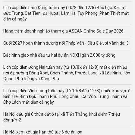
người chỉ cúng 1 cỗ mũ ông địa (có 2 cánh chuồn) để
Lịch cúp điện Lâm Đồng tuần này (10/8 đến 12/8) Bảo Lộc, Đà Lạt,
tượng trưng.
Đức Trọng, Cát Tiên, Đạ Huoai, Lâm Hà, Tuy Phong, Phan Thiết mất
điện cả ngày
Cá chép: biểu trưng cho dụng cụ chuyển di của thổ thần,
ông táo. Bạn có thể sử dụng cá chép bằng giấy hoặc cá
Hàng trăm doanh nghiệp tham gia ASEAN Online Sale Day 2026
chép thật đều có thể được. Thường ở miền Bắc người ta
còn cúng một con cá chép sống được thả trong chậu
Cuối 2027 hoàn thành đường nối Pháp Vân - Cầu Giẽ với Vành đai 3
nước với hàm ý "cá chép hóa rồng" nhưng tại miền Nam
thì thường sử dụng cá chép giấy nhiều hơn.
Bắc Ninh giao nhà đầu tư hai dự án NOXH gần 2.000 tỷ đồng
Tiền vàng.
Lịch cúp điện Đồng Nai tuần này (từ 10/8 đến 12/8) mất điện nhiều
nơi ở phường Đồng Xoài, Chơn Thành, Phước Long, xã Lộc Ninh, Hớn
một loại áo.
Quản, Phú Riềng và Đồng Phú
1 đôi hia bằng giấy.
Lịch cúp điện Vĩnh Long tuần này (từ 10/8 đến 12/8) nhiều khu vực ở
Mâm cỗ cúng thổ công và ông công ông táo
Bến Tre, Bình Đại, Thạnh Phú, Long Châu, Cái Vồn, Trung Thành và
Chợ Lách mất điện cả ngày
Tùy theo từng gia cảnh, ngoài những lễ vật chính đề cập
trên, người ta làm mâm cúng cơm mặn hay cúng chay
Hà Nội đấu giá 6 thửa đất ở tại xã Tiến Thắng, khởi điểm 7 triệu
để tiễn ông táo quân.
đồng/m2
Mâm cúng ông công ông táo cơ bản bao gồm:
Hà Nội xem xét gia hạn thủ tục 6 dự án lớn