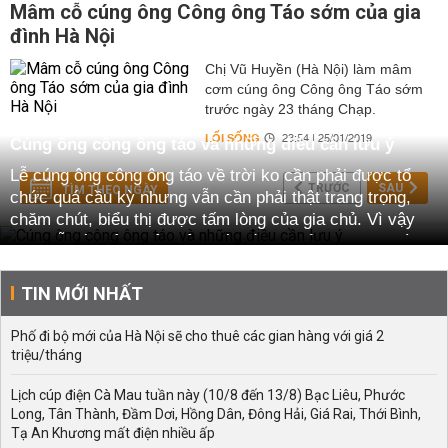
Mâm cỗ cúng ông Công ông Táo sớm của gia
đình Hà Nội
Chị Vũ Huyền (Hà Nội) làm mâm
cơm cúng ông Công ông Táo sớm
trước ngày 23 tháng Chạp.
LỐI SỐNG
23:54 | 25/01/2019
Cúng ông công ông táo và những điều cần lưu ý
Lễ cúng ông công ông táo về trời ko cần phải được tổ
TRƯỚC
SAU
TÌM THEO NGÀY
chức quá cầu kỳ nhưng vẫn cần phải thật trang trọng,
chăm chút, biểu thị được tấm lòng của gia chủ. Vì vậy
trong lễ cúng ông công ông táo cần chuẩn bị những gì,
bài khấn và thời gian cúng ông táo như thế nào, hãy
cùng tìm hiểu?
TIN MỚI NHẤT
Mâm cỗ cúng ông táo ông táo gồm có những gì?
Phố đi bộ mới của Hà Nội sẽ cho thuê các gian hàng với giá 2
Lễ phẩm trong mâm cúng ông công ông táo truyền thống
triệu/tháng
gồm có:
Lịch cúp điện Cà Mau tuần này (10/8 đến 13/8) Bạc Liêu, Phước
Mũ hậu thổ ba cỗ hay ba chiếc: hai chiếc mũ đàn ông và
Long, Tân Thành, Đầm Dơi, Hồng Dân, Đông Hải, Giá Rai, Thới Bình,
1chiếc mũ đàn bà. Mũ dành cho các ông táo thì có 2
Tạ An Khương mất điện nhiều ấp
cánh chuồn, mũ của Táo bà thì ko có cánh chuồn. Nhiều