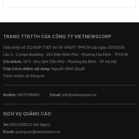
Lãi suất tiết kiệm
Lãi suất tiền gửi
Lãi suất ngân hàng Agribank
Lãi suất ngân hàng Sacombank
Lãi suất ngân hàng BIDV
TRANG TTĐTTH CỦA CÔNG TY VIETNEWSCORP
Lãi suất ngân hàng Vietinbank
Giấy phép số 3324/GP-TTĐT do Sở VH&TT TPHCM cấp ngày 20/3/2026
Lãi suất ngân hàng Vietcombank
Lầu 5 - Compa Building - 293 Điện Biên Phủ - Phường Gia Định - TP.HCM
Chi nhánh:
Số 5 - Khu 38A Trần Phú - Phường Ba Đình - TP. Hà Nội
Chịu trách nhiệm nội dung:
Nguyễn Minh Quyết
Trách nhiệm về thông tin
Hotline:
0975798489
Email:
info@vietnammoi.vn
DỊCH VỤ QUẢNG CÁO:
Tel:
0931589222 (Ms Ngọc)
Email:
quangcao@vietnammoi.vn