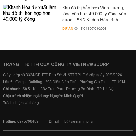
Khu đô thị hỗn hợp Vĩnh Lương,
tổng vốn hơn 49.000 tỷ đồng vừa
được UBND Khánh Hòa trình...
DỰ ÁN
15:04 | 07/08/2026
TRANG TTĐTTH CỦA CÔNG TY VIETNEWSCORP
Giấy phép số 3324/GP-TTĐT do Sở VH&TT TPHCM cấp ngày 20/3/2026
Lầu 5 - Compa Building - 293 Điện Biên Phủ - Phường Gia Định - TP.HCM
Chi nhánh:
Số 5 - Khu 38A Trần Phú - Phường Ba Đình - TP. Hà Nội
Chịu trách nhiệm nội dung:
Nguyễn Minh Quyết
Trách nhiệm về thông tin
Hotline:
0975798489
Email:
info@vietnammoi.vn