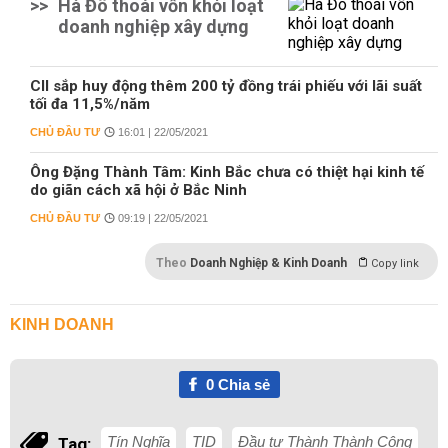
>>
Hà Đô thoái vốn khỏi loạt
doanh nghiệp xây dựng
CII sắp huy động thêm 200 tỷ đồng trái phiếu với lãi suất
tối đa 11,5%/năm
CHỦ ĐẦU TƯ
16:01 | 22/05/2021
Ông Đặng Thành Tâm: Kinh Bắc chưa có thiệt hại kinh tế
do giãn cách xã hội ở Bắc Ninh
CHỦ ĐẦU TƯ
09:19 | 22/05/2021
Theo
Doanh Nghiệp & Kinh Doanh
Copy link
KINH DOANH
0
Chia sẻ
Tín Nghĩa
TID
Đầu tư Thành Thành Công
Tag: