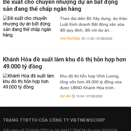
Đề xuất cho chuyển nhượng dự án bất động
sản đang thế chấp ngân hàng
Theo đại diện Bộ Xây dựng, dự thảo
Luật Kinh doanh Bất động sản sửa
đổi quy định, đối với dự án...
THỊ TRƯỜNG
11:26 | 07/08/2026
Khánh Hòa đề xuất làm khu đô thị hỗn hợp hơn
49.000 tỷ đồng
Khu đô thị hỗn hợp Vĩnh Lương,
tổng vốn hơn 49.000 tỷ đồng vừa
được UBND Khánh Hòa trình...
DỰ ÁN
15:04 | 07/08/2026
TRANG TTĐTTH CỦA CÔNG TY VIETNEWSCORP
Giấy phép số 3324/GP-TTĐT do Sở VH&TT TPHCM cấp ngày 20/3/2026