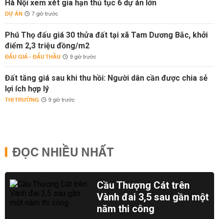
Hà Nội xem xét gia hạn thủ tục 6 dự án lớn
DỰ ÁN
7 giờ trước
Phú Thọ đấu giá 30 thửa đất tại xã Tam Dương Bắc, khởi
điểm 2,3 triệu đồng/m2
ĐẤU GIÁ - ĐẤU THẦU
9 giờ trước
Đất tăng giá sau khi thu hồi: Người dân cần được chia sẻ
lợi ích hợp lý
THỊ TRƯỜNG
9 giờ trước
ĐỌC NHIỀU NHẤT
Cầu Thượng Cát trên
Vành đai 3,5 sau gần một
năm thi công