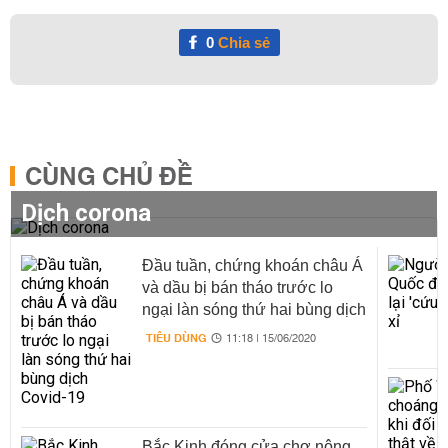
0
Chia sẻ
CÙNG CHỦ ĐỀ
Dịch corona
Đầu tuần, chứng khoán châu Á
và dầu bị bán tháo trước lo
ngại làn sóng thứ hai bùng dịch
Covid-19
TIÊU DÙNG
11:18 | 15/06/2020
Bắc Kinh đóng cửa chợ nông