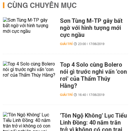
CÙNG CHUYÊN MỤC
Sơn Tùng M-TP gây bất
ngờ với hình tượng mới
cực ngầu
GIẢI TRÍ
23:00 | 17/06/2019
Top 4 Solo cùng Bolero
nói gì trước nghi vấn 'con
rơi' của Thẩm Thúy
Hằng?
GIẢI TRÍ
16:40 | 17/06/2019
'Tôn Ngộ Không' Lục Tiểu
Linh Đồng: 40 năm trăn
trở vì không có con trai