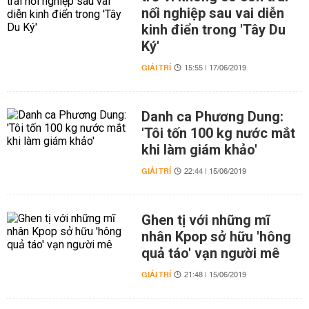
nối nghiệp sau vai diễn
kinh điển trong 'Tây Du
Ký'
GIẢI TRÍ
15:55 | 17/06/2019
Danh ca Phương Dung:
'Tôi tốn 100 kg nước mắt
khi làm giám khảo'
GIẢI TRÍ
22:44 | 15/06/2019
Ghen tị với những mĩ
nhân Kpop sở hữu 'hông
quả táo' vạn người mê
GIẢI TRÍ
21:48 | 15/06/2019