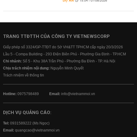
DỰ ÁN
15:04 | 07/08/2026
TRANG TTĐTTH CỦA CÔNG TY VIETNEWSCORP
Giấy phép số 3324/GP-TTĐT do Sở VH&TT TPHCM cấp ngày 20/3/2026
Lầu 5 - Compa Building - 293 Điện Biên Phủ - Phường Gia Định - TP.HCM
Chi nhánh:
Số 5 - Khu 38A Trần Phú - Phường Ba Đình - TP. Hà Nội
Chịu trách nhiệm nội dung:
Nguyễn Minh Quyết
Trách nhiệm về thông tin
Hotline:
0975798489
Email:
info@vietnammoi.vn
DỊCH VỤ QUẢNG CÁO:
Tel:
0931589222 (Ms Ngọc)
Email:
quangcao@vietnammoi.vn