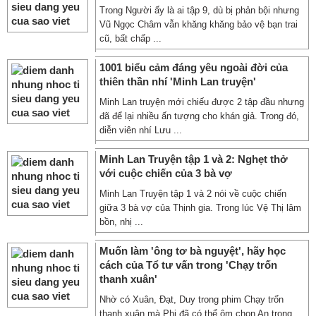
Trong Người ấy là ai tập 9, dù bị phản bội nhưng
Vũ Ngọc Châm vẫn khăng khăng bảo vệ bạn trai
cũ, bất chấp ...
1001 biểu cảm đáng yêu ngoài đời của
thiên thần nhí 'Minh Lan truyện'
Minh Lan truyện mới chiếu được 2 tập đầu nhưng
đã để lại nhiều ấn tượng cho khán giả. Trong đó,
diễn viên nhí Lưu ...
Minh Lan Truyện tập 1 và 2: Nghẹt thở
với cuộc chiến của 3 bà vợ
Minh Lan Truyện tập 1 và 2 nói về cuộc chiến
giữa 3 bà vợ của Thịnh gia. Trong lúc Vệ Thị lâm
bồn, nhị ...
Muốn làm 'ông tơ bà nguyệt', hãy học
cách của Tổ tư vấn trong 'Chạy trốn
thanh xuân'
Nhờ có Xuân, Đạt, Duy trong phim Chạy trốn
thanh xuân mà Phi đã có thể ôm chọn An trong