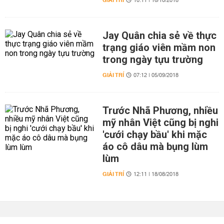
GIẢI TRÍ
10:11 | 16/10/2018
Jay Quân chia sẻ về thực
trạng giáo viên mầm non
trong ngày tựu trường
GIẢI TRÍ
07:12 | 05/09/2018
Trước Nhã Phương, nhiều
mỹ nhân Việt cũng bị nghi
'cưới chạy bầu' khi mặc
áo cô dâu mà bụng lùm
lùm
GIẢI TRÍ
12:11 | 18/08/2018