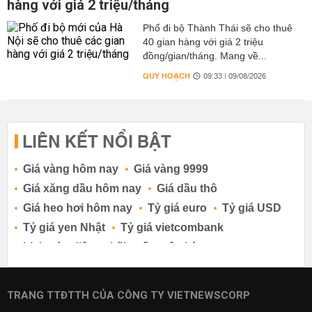
hàng với giá 2 triệu/tháng
Phố đi bộ Thành Thái sẽ cho thuê
40 gian hàng với giá 2 triệu
đồng/gian/tháng. Mang về...
QUY HOẠCH
09:33 | 09/08/2026
LIÊN KẾT NỔI BẬT
Giá vàng hôm nay
Giá vàng 9999
Giá xăng dầu hôm nay
Giá dầu thô
Giá heo hơi hôm nay
Tỷ giá euro
Tỷ giá USD
Tỷ giá yen Nhật
Tỷ giá vietcombank
Lịch cúp điện
Lãi suất ngân hàng
Lãi suất tiết kiệm
Lãi suất tiền gửi
Lãi suất ngân hàng Agribank
TRANG TTĐTTH CỦA CÔNG TY VIETNEWSCORP
Lãi suất ngân hàng Sacombank