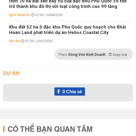
Hơn 70 ha đất sân bay cũ của đặc khu Phú Quốc có thể
trở thành khu đô thị với loạt công trình cao 99 tầng
QUY HOẠCH
07:00 | 14/08/2025
Khu đất 52 ha ở đặc khu Phú Quốc quy hoạch cho Khải
Hoàn Land phát triển dự án Helios Coastal City
DỰ ÁN
07:00 | 22/07/2025
Theo
Dòng Vốn Kinh Doanh
Copy link
DỰ ÁN
0
Chia sẻ
CÓ THỂ BẠN QUAN TÂM