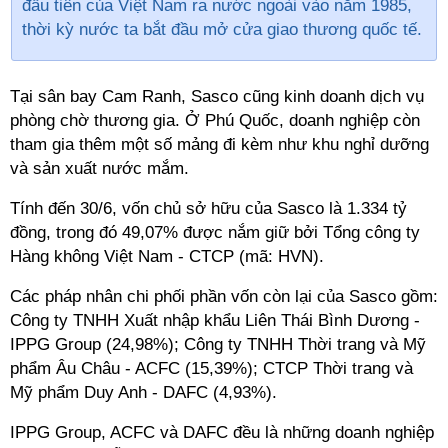
đầu tiên của Việt Nam ra nước ngoài vào năm 1985,
thời kỳ nước ta bắt đầu mở cửa giao thương quốc tế.
Tại sân bay Cam Ranh, Sasco cũng kinh doanh dịch vụ
phòng chờ thương gia. Ở Phú Quốc, doanh nghiệp còn
tham gia thêm một số mảng đi kèm như khu nghỉ dưỡng
và sản xuất nước mắm.
Tính đến 30/6, vốn chủ sở hữu của Sasco là 1.334 tỷ
đồng, trong đó 49,07% được nắm giữ bởi Tổng công ty
Hàng không Việt Nam - CTCP (mã: HVN).
Các pháp nhân chi phối phần vốn còn lại của Sasco gồm:
Công ty TNHH Xuất nhập khẩu Liên Thái Bình Dương -
IPPG Group (24,98%); Công ty TNHH Thời trang và Mỹ
phẩm Âu Châu - ACFC (15,39%); CTCP Thời trang và
Mỹ phẩm Duy Anh - DAFC (4,93%).
IPPG Group, ACFC và DAFC đều là những doanh nghiệp