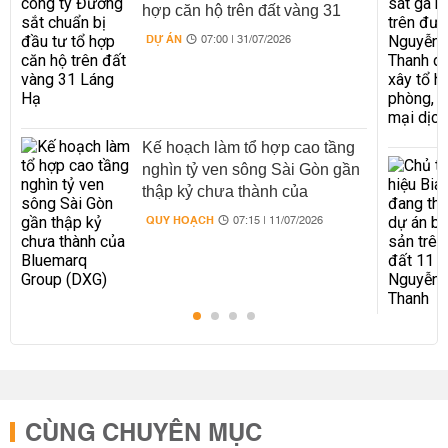
hợp căn hộ trên đất vàng 31
Láng Hạ
DỰ ÁN
07:00 | 31/07/2026
Kế hoạch làm tổ hợp cao tầng
nghìn tỷ ven sông Sài Gòn gần
thập kỷ chưa thành của
Bluemarq Group (DXG)
QUY HOẠCH
07:15 | 11/07/2026
CÙNG CHUYÊN MỤC