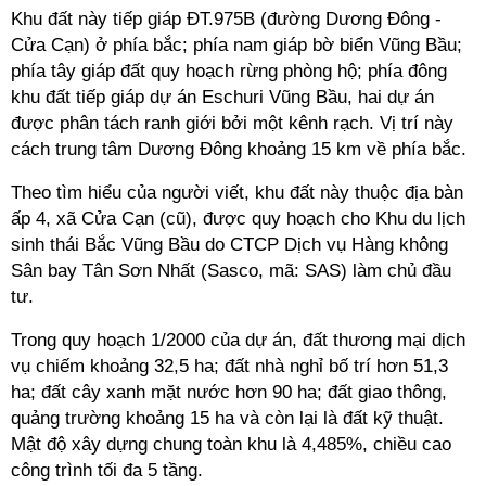
Khu đất này tiếp giáp ĐT.975B (đường Dương Đông -
Cửa Cạn) ở phía bắc; phía nam giáp bờ biển Vũng Bầu;
phía tây giáp đất quy hoạch rừng phòng hộ; phía đông
khu đất tiếp giáp dự án Eschuri Vũng Bầu, hai dự án
được phân tách ranh giới bởi một kênh rạch. Vị trí này
cách trung tâm Dương Đông khoảng 15 km về phía bắc.
Theo tìm hiểu của người viết, khu đất này thuộc địa bàn
ấp 4, xã Cửa Cạn (cũ), được quy hoạch cho Khu du lịch
sinh thái Bắc Vũng Bầu do CTCP Dịch vụ Hàng không
Sân bay Tân Sơn Nhất (Sasco, mã: SAS) làm chủ đầu
tư.
Trong quy hoạch 1/2000 của dự án, đất thương mại dịch
vụ chiếm khoảng 32,5 ha; đất nhà nghỉ bố trí hơn 51,3
ha; đất cây xanh mặt nước hơn 90 ha; đất giao thông,
quảng trường khoảng 15 ha và còn lại là đất kỹ thuật.
Mật độ xây dựng chung toàn khu là 4,485%, chiều cao
công trình tối đa 5 tầng.