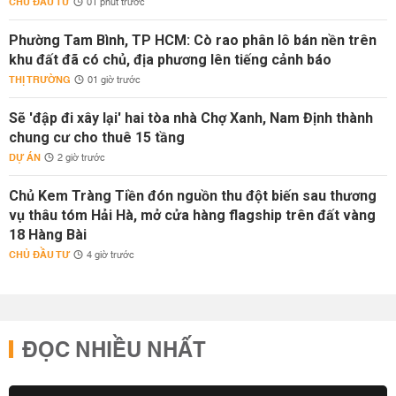
CHỦ ĐẦU TƯ
01 phút trước
Phường Tam Bình, TP HCM: Cò rao phân lô bán nền trên
khu đất đã có chủ, địa phương lên tiếng cảnh báo
THỊ TRƯỜNG
01 giờ trước
Sẽ 'đập đi xây lại' hai tòa nhà Chợ Xanh, Nam Định thành
chung cư cho thuê 15 tầng
DỰ ÁN
2 giờ trước
Chủ Kem Tràng Tiền đón nguồn thu đột biến sau thương
vụ thâu tóm Hải Hà, mở cửa hàng flagship trên đất vàng
18 Hàng Bài
CHỦ ĐẦU TƯ
4 giờ trước
ĐỌC NHIỀU NHẤT