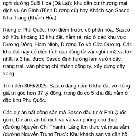
nghỉ dưỡng Suối Hoa (Đà Lạt); khu dân cư thương mại
dịch vụ An Bình (Bình Dương cũ) hay Khách sạn Sasco -
Nha Trang (Khánh Hòa).
Riêng ở Phú Quốc, thời điểm trước cổ phần hóa, Sasco
sở hữu khoảng 13 khu đất, nằm rải rác ở các khu vực
Dương Đông, Hàm Ninh, Dương Tơ và Cửa Dương. Các
khu đất này có diện tích dao động từ vài nghìn m2 và lớn
nhất là 3 ha, được Sasco định hướng làm vườn cây,
trang trại, văn phòng chi nhánh công ty, xây dựng cây
xăng...
Tính đến 30/6/2025, Sasco đang nắm 6 khu đất với tổng
giá trị gốc hơn 37 tỷ đồng, trong đó có 5 khu đất nằm ở
đặc khu Phú Quốc.
Các dự án bất động sản mà Sasco đầu tư ở Phú Quốc
gồm: Dự án căn hộ dịch vụ và văn phòng cho thuê
(đường Nguyễn Chí Thanh); Làng ẩm thực và mua sắm
(đường Nguyễn Trung Trực); Khu khách sạn và căn hộ