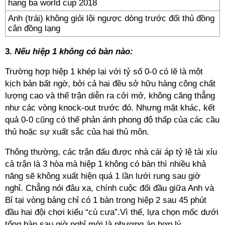
Anh (trái) không giỏi lội ngược dòng trước đối thủ đồng
cân đồng lạng
3.
Nếu hiệp 1 không có bàn nào:
Trường hợp hiệp 1 khép lại với tỷ số 0-0 có lẽ là một
kịch bản bất ngờ, bởi cả hai đều sở hữu hàng công chất
lượng cao và thế trận diễn ra cởi mở, không căng thẳng
như các vòng knock-out trước đó. Nhưng mặt khác, kết
quả 0-0 cũng có thể phản ánh phong độ thấp của các cầu
thủ hoặc sự xuất sắc của hai thủ môn.
Thông thường, các trận đấu được nhà cái áp tỷ lệ tài xỉu
cả trận là 3 hòa mà hiệp 1 không có bàn thì nhiều khả
năng sẽ không xuất hiện quá 1 lần lưới rung sau giờ
nghỉ. Chẳng nói đâu xa, chính cuộc đối đầu giữa Anh và
Bỉ tại vòng bảng chỉ có 1 bàn trong hiệp 2 sau 45 phút
đầu hai đội chơi kiểu “cù cưa”.Vì thế, lựa chọn mốc dưới
tổng bàn sau giờ nghỉ mới là phương án hợp lý.