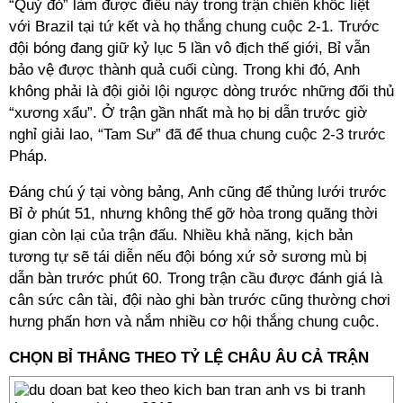
“Quỷ đỏ” làm được điều này trong trận chiến khốc liệt
với Brazil tại tứ kết và họ thắng chung cuộc 2-1. Trước
đội bóng đang giữ kỷ lục 5 lần vô địch thế giới, Bỉ vẫn
bảo vệ được thành quả cuối cùng. Trong khi đó, Anh
không phải là đội giỏi lội ngược dòng trước những đối thủ
“xương xẩu”. Ở trận gần nhất mà họ bị dẫn trước giờ
nghỉ giải lao, “Tam Sư” đã để thua chung cuộc 2-3 trước
Pháp.
Đáng chú ý tại vòng bảng, Anh cũng để thủng lưới trước
Bỉ ở phút 51, nhưng không thể gỡ hòa trong quãng thời
gian còn lại của trận đấu. Nhiều khả năng, kịch bản
tương tự sẽ tái diễn nếu đội bóng xứ sở sương mù bị
dẫn bàn trước phút 60. Trong trận cầu được đánh giá là
cân sức cân tài, đội nào ghi bàn trước cũng thường chơi
hưng phấn hơn và nắm nhiều cơ hội thắng chung cuộc.
CHỌN BỈ THẮNG THEO TỶ LỆ CHÂU ÂU CẢ TRẬN