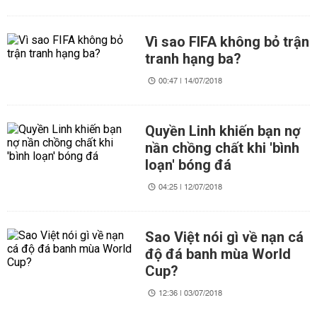
Vì sao FIFA không bỏ trận
tranh hạng ba?
00:47 | 14/07/2018
Quyền Linh khiến bạn nợ
nần chồng chất khi 'bình
loạn' bóng đá
04:25 | 12/07/2018
Sao Việt nói gì về nạn cá
độ đá banh mùa World
Cup?
12:36 | 03/07/2018