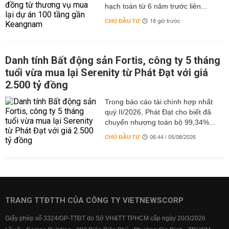
hạch toán từ 6 năm trước liên...
CHỦ ĐẦU TƯ
18 giờ trước
Danh tính Bất động sản Fortis, công ty 5 tháng
tuổi vừa mua lại Serenity từ Phát Đạt với giá
2.500 tỷ đồng
Trong báo cáo tài chính hợp nhất
quý II/2026, Phát Đạt cho biết đã
chuyển nhượng toàn bộ 99,34%...
CHỦ ĐẦU TƯ
06:44 | 05/08/2026
TRANG TTĐTTH CỦA CÔNG TY VIETNEWSCORP
Giấy phép số 3324/GP-TTĐT do Sở VH&TT TPHCM cấp ngày 20/3/2026